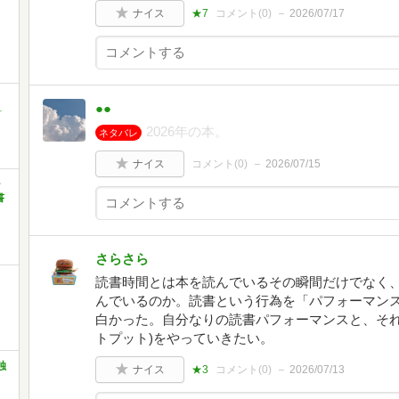
ナイス
★7
コメント(
0
)
2026/07/17
●●
町
2026年の本。
ネタバレ
ナイス
コメント(
0
)
2026/07/15
ャ
書
さらさら
読書時間とは本を読んでいるその瞬間だけでなく
んでいるのか。読書という行為を「パフォーマン
白かった。自分なりの読書パフォーマンスと、それ
トプット)をやっていきたい。
独
ナイス
★3
コメント(
0
)
2026/07/13