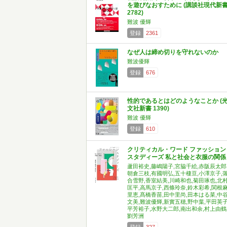
を遊びなおすために (講談社現代新
2782)
難波 優輝
登録
2361
なぜ人は締め切りを守れないのか
難波優輝
登録
676
性的であるとはどのようなことか (
文社新書 1390)
難波 優輝
登録
610
クリティカル・ワード ファッション
スタディーズ 私と社会と衣服の関係
蘆田裕史,藤嶋陽子,宮脇千絵,赤阪辰太郎
朝倉三枝,有國明弘,五十棲亘,小澤京子,
合雪野,香室結美,川崎和也,菊田琢也,北
匡平,高馬京子,西條玲奈,鈴木彩希,関根
里恵,髙橋香苗,田中里尚,田本はる菜,中
文美,難波優輝,新實五穂,野中葉,平田英子
平芳裕子,水野大二郎,南出和余,村上由鶴
劉芳洲