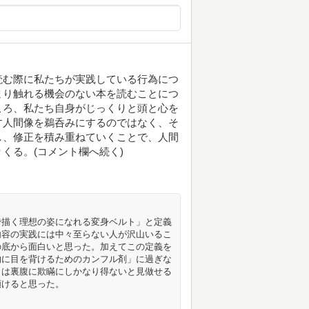
読む際に私たちが実践している行為につ
まり触れる機会のない本を読むことにつ
ころ、私たち自身がじっくりと頭と心を
す人間像を鵜呑みにするのではなく、そ
し、修正を積み重ねていくことで、人間
くる。(コメント欄へ続く)
で描く理想の姿になれる変身ベルト」と定義
内容の実践には中々至らない人が沢山いるこ
の底から面白いと思った。加えてこの定義を
的に目を背けるためのカンフル剤」に過ぎな
とは裏腹に欺瞞にしかなり得ないと見做せる
頷けると思った。