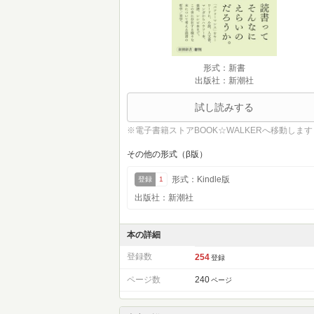
形式：新書
出版社：新潮社
試し読みする
※電子書籍ストアBOOK☆WALKERへ移動します
その他の形式（β版）
形式：Kindle版
登録
1
出版社：新潮社
本の詳細
登録数
254
登録
ページ数
240
ページ