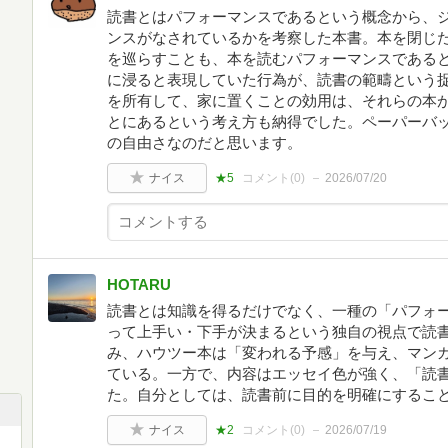
読書とはパフォーマンスであるという概念から、
ンスがなされているかを考察した本書。本を閉じ
を巡らすことも、本を読むパフォーマンスである
に浸ると表現していた行為が、読書の範疇という
を所有して、家に置くことの効用は、それらの本
とにあるという考え方も納得でした。ペーパーバ
の自由さなのだと思います。
ナイス
★5
コメント(
0
)
2026/07/20
HOTARU
読書とは知識を得るだけでなく、一種の「パフォ
って上手い・下手が決まるという独自の視点で読
み、ハウツー本は「変われる予感」を与え、マン
ている。一方で、内容はエッセイ色が強く、「読
た。自分としては、読書前に目的を明確にするこ
ナイス
★2
コメント(
0
)
2026/07/19