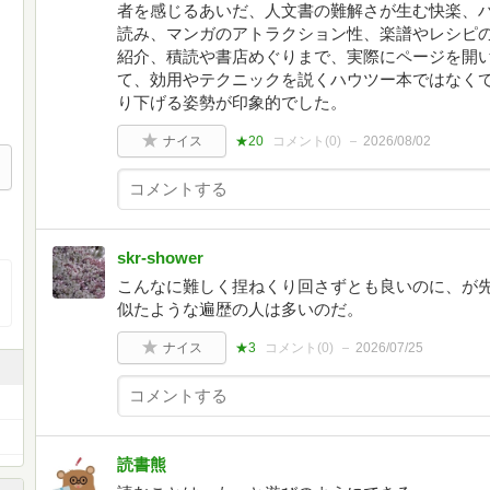
者を感じるあいだ、人文書の難解さが生む快楽、
読み、マンガのアトラクション性、楽譜やレシピの
紹介、積読や書店めぐりまで、実際にページを開
て、効用やテクニックを説くハウツー本ではなく
り下げる姿勢が印象的でした。
ナイス
★20
コメント(
0
)
2026/08/02
skr-shower
こんなに難しく捏ねくり回さずとも良いのに、が先に立つ
似たような遍歴の人は多いのだ。
ナイス
★3
コメント(
0
)
2026/07/25
読書熊