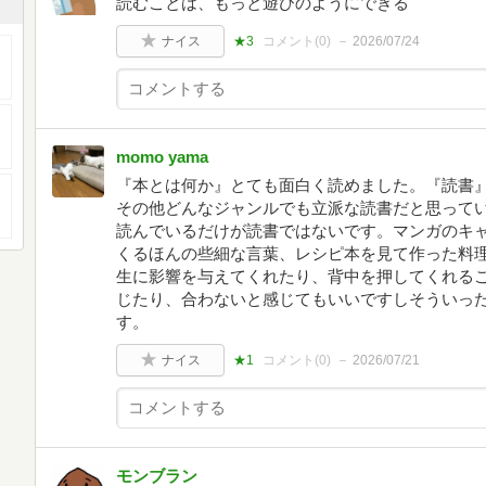
読むことは、もっと遊びのようにできる
ナイス
★3
コメント(
0
)
2026/07/24
momo yama
『本とは何か』とても面白く読めました。『読書
その他どんなジャンルでも立派な読書だと思って
読んでいるだけが読書ではないです。マンガのキ
くるほんの些細な言葉、レシピ本を見て作った料
生に影響を与えてくれたり、背中を押してくれる
じたり、合わないと感じてもいいですしそういっ
す。
ナイス
★1
コメント(
0
)
2026/07/21
モンブラン