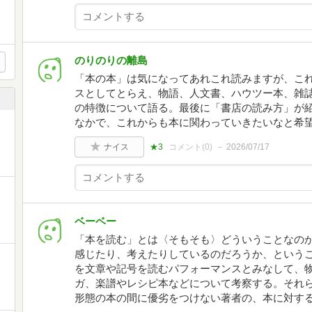
のりのりの離島
「本の本」は気になってあれこれ読みますが、こ
スとしてとらえ、物語、人文書、ハウツー本、雑
の特徴について語る。最後に「書店の読み方」が
なかで、これからも本に関わっていきたいなと希
ナイス
★3
コメント(
0
)
2026/07/17
ベーベー
「本を読む」とは〈そもそも〉どういうことなの
感じたり、考えたりしているのだろうか、という
を文章や記号を読むパフォーマンスとみなして、
ガ、楽譜やレシピ本などについて考察する。それ
形態の本の間に優劣をつけない著者の、本に対す