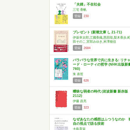
「夫婦」不在社会
三宅 香帆
登録
230
プレゼント (新潮文庫 し 21-71)
伊坂幸太郎,江國香織,恩田陸,梨木香歩,
田そのこ,宮部みゆき,米澤穂信
登録
2684
バラバラな世界で共に生きる: リチ
ード・ローティの哲学 (NHK出版新
760)
朱 喜哲
登録
626
曖昧な弱者の時代 (岩波新書 新赤版
2112)
伊藤 昌亮
登録
323
なぜあなたの感想はふつうなのか 
自の視点で語る技術
大島育宙