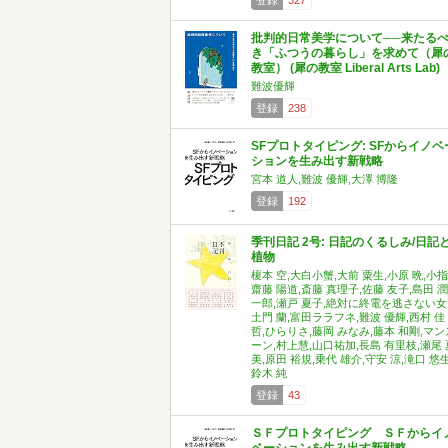
登録
327
批判的日常美学について──来たる
き「ふつうの暮らし」を求めて（犀
教室） (犀の教室 Liberal Arts Lab)
難波優輝
登録
238
SFプロトタイピング: SFからイノベ
ションを生み出す新戦略
宮本 道人,難波 優輝,大澤 博隆
登録
192
季刊日記 2号: 日記のくるしみ/日記
植物
榎本 空,大白小蟹,大前 粟生,小原 晩,小指
齋藤 陽道,斎藤 真理子,佐藤 友子,島田 潤
一郎,瀬戸 夏子,絶対に終電を逃さない女
土門 蘭,富田ララフネ,難波 優輝,西村 佳
哲,ひらりさ,藤岡 みなみ,藤本 和剛,マン
ーン,村上慧,山口祐加,長島 有里枝,瀬尾 
美,原田 裕規,乗代 雄介,守安 涼,滝口 悠生
鈴木 純
登録
43
ＳＦプロトタイピング ＳＦからイ