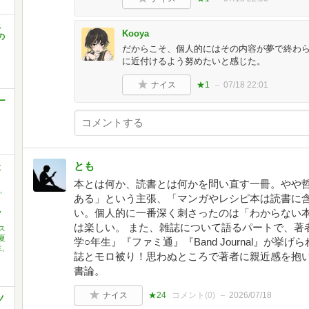
べ
Kooya
の
だからこそ、個人的にはその内容が夢で終わ
に近付けるよう努めたいと感じた。
ナイス
★1
07/18 22:01
ー
とも
と
​本とは何か、読書とは何かを問い直す一冊。やや
,
ある」という主張、「マンガやレシピ本は読書に
,
い。個人的に一番深く刺さったのは「わからない
は楽しい。 また、雑誌について語るパートで、著
ス
夏
学○年生』『ファミ通』『Band Journal』が
,
誌とモロ被り！思わぬところで著者に親近感を抱い
書論。
ナイス
★24
コメント(
0
)
2026/07/18
ノ