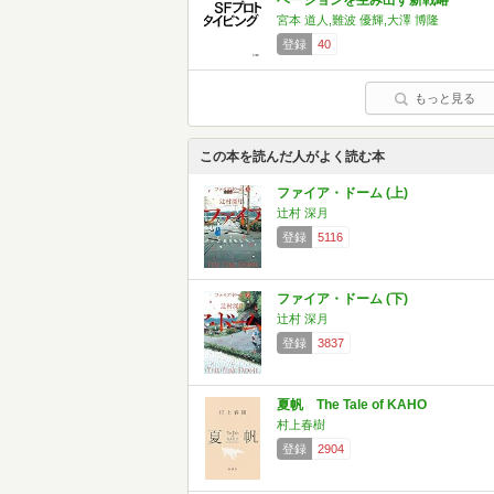
ベーションを生み出す新戦略
宮本 道人,難波 優輝,大澤 博隆
登録
40
もっと見る
この本を読んだ人がよく読む本
ファイア・ドーム (上)
辻村 深月
登録
5116
ファイア・ドーム (下)
辻村 深月
登録
3837
夏帆 The Tale of KAHO
村上春樹
登録
2904