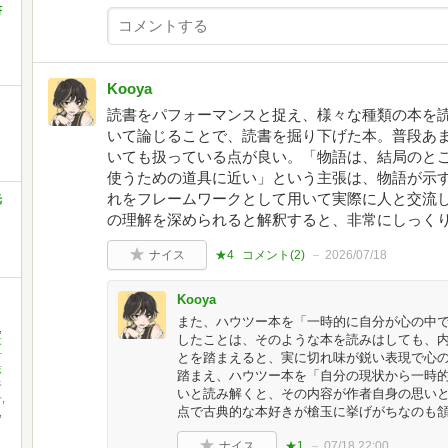
書
Kooya
読書をパフォーマンスと捉え、様々な種類の本を
いて論じることで、読書を掘り下げた本。普段あ
いても扱っている点が良い。「物語は、結局のと
使うための道具に近い」という主張は、物語が示
れをフレームワークとして用いて実際に人と交流
光
の理解を深められると解釈すると、非常にしっくり
ナイス
★4
コメント(
2
)
2026/07/18
Kooya
また、ハウツー本を「一時的に自分が心の中
,
したことは、そのような本を読みはしても、
落
村
とを踏まえると、実に切れ味が鋭い表現で心
麻
踏まえ、ハウツー本を「自分の現状から一時
谷
いと読み解くと、その内容が作者自身の思い
,
点で古典的な本好きが槍玉に挙げがちなのも
,
ナイス
★1
07/18 22:00