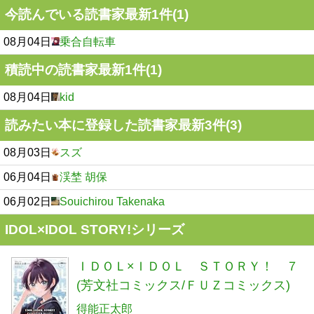
今読んでいる読書家最新1件(1)
08月04日
乗合自転車
積読中の読書家最新1件(1)
08月04日
kid
読みたい本に登録した読書家最新3件(3)
08月03日
スズ
06月04日
渓埜 胡保
06月02日
Souichirou Takenaka
IDOL×IDOL STORY!シリーズ
ＩＤＯＬ×ＩＤＯＬ ＳＴＯＲＹ！ ７
(芳文社コミックス/ＦＵＺコミックス)
得能正太郎