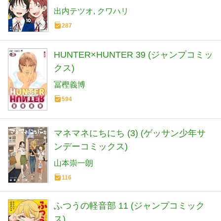
出内テツオ
クワハリ
287
HUNTER×HUNTER 39 (ジャンプコミッ
クス)
冨樫義博
594
マネマネにちにち (3) (ゲッサン少年サ
ンデーコミックス)
山本崇一朗
116
ふつうの軽音部 11 (ジャンプコミック
ス)