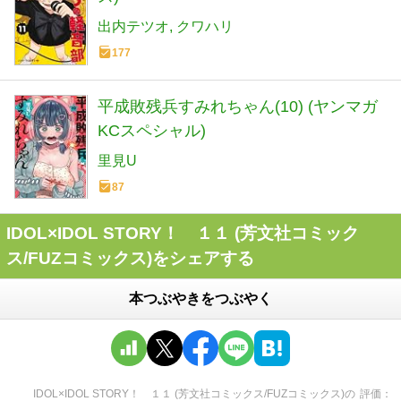
出内テツオ
クワハリ
177
平成敗残兵すみれちゃん(10) (ヤンマガ
KCスペシャル)
里見U
87
IDOL×IDOL STORY！ １１ (芳文社コミック
ス/FUZコミックス)をシェアする
本つぶやきをつぶやく
IDOL×IDOL STORY！ １１ (芳文社コミックス/FUZコミックス)
の
評価