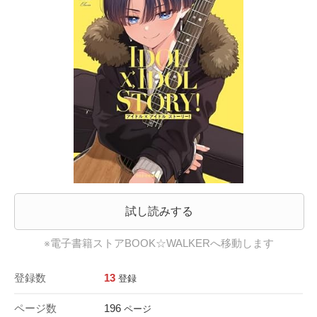
試し読みする
※電子書籍ストアBOOK☆WALKERへ移動します
登録数
13
登録
ページ数
196
ページ