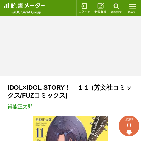
ログイン
新規登録
本を探
IDOL×IDOL STORY！ １１ (芳文社コミッ
クス/FUZコミックス)
得能正太郎
感想
0