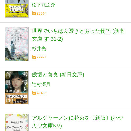
松下龍之介
23364
世界でいちばん透きとおった物語 (新潮
文庫 す 31-2)
杉井光
29921
傲慢と善良 (朝日文庫)
辻村深月
42439
アルジャーノンに花束を〔新版〕(ハヤ
カワ文庫NV)