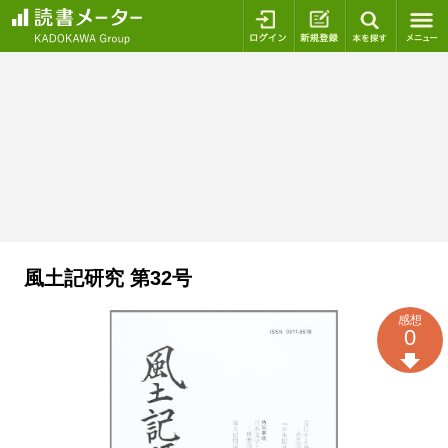
ログイン
新規登録
本を探
風土記研究 第32号
感想
0