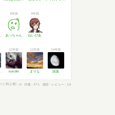
8年前
9年前
r Aintcritminclet
あっちゃん
ねいぴあ
12年前
12年前
14年前
せ Hi-Fiな想いと 次元を超え胸打つメロディー
suicdio
まりな
謡遥
く本[上巻]
の
評価
47
感想・レビュー
1
％
件