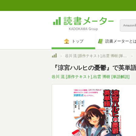
Amazo
トップ
読書メーターと
トップ
谷川 流 [原作テキスト],出雲 博樹 [単語解説]
『涼宮ハルヒの憂鬱』で英単語
谷川 流 [原作テキスト],出雲 博樹 [単語解説]