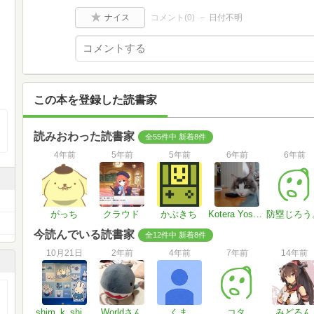
ナイス
コメント(
0
)
日付不明
この本を登録した読書家
読みおわった読書家
全55件中 新着8件
4年前
5年前
5年前
6年前
6年前
がっち
クラウド
かぶきち
Kotera Yoshihiko
防塁じろう
今読んでいる読書家
全12件中 新着8件
10月21日
2年前
4年前
7年前
14年前
shim_k_shim_k
Worldさん
くま
コタ
みどるん