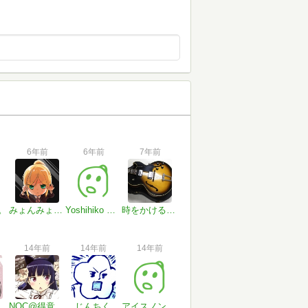
6年前
6年前
7年前
。
みょんみょんみょん
Yoshihiko Kotera
時をかける牛丼
14年前
14年前
14年前
NOC@得意技は現実逃避
じんちく
アイスノンの中の人