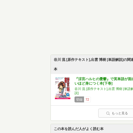
谷川 流 [原作テキスト],出雲 博樹 [単語解説]の関
本
『涼宮ハルヒの憂鬱』で英単語が面
いほど身につく本[下巻]
谷川 流 [原作テキスト],出雲 博樹 [単語
説]
登録
72
もっと見る
この本を読んだ人がよく読む本