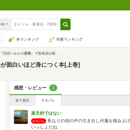
n和書
は
本ランキング
作家ランキング
『涼宮ハルヒの憂鬱』で英単語が面白いほど身につく本[上巻]
が面白いほど身につく本[上巻]
感想・レビュー
1
全て表示
ネタバレ
楽天的ではない
私なりの頭の中の引き出し付箋を積み上げ
ネタバレ
いっしょだね