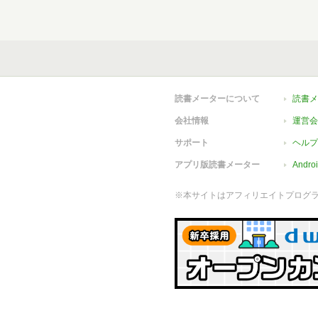
読書メーターについて
読書メ
会社情報
運営会
サポート
ヘルプ
アプリ版読書メーター
Andr
※本サイトはアフィリエイトプログ