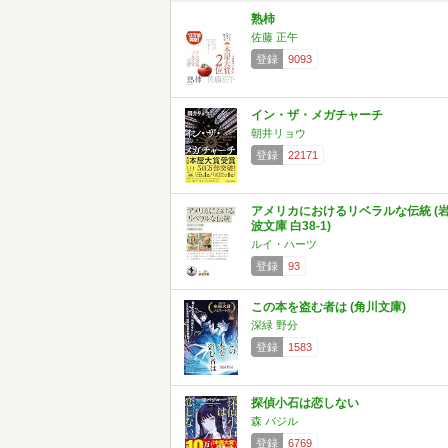
熟柿
佐藤 正午
登録
9093
イン・ザ・メガチャーチ
朝井リョウ
登録
22171
アメリカにおけるリベラルな伝統 (
波文庫 白38-1)
ルイ・ハーツ
登録
93
この本を盗む者は (角川文庫)
深緑 野分
登録
1583
探偵小石は恋しない
森 バジル
登録
6769