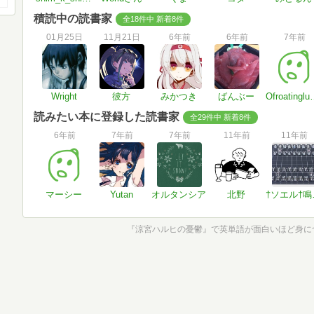
積読中の読書家
全18件中 新着8件
01月25日
11月21日
6年前
6年前
7年前
Wright
彼方
みかつき
ばんぶー
Ofroatinglueke
読みたい本に登録した読書家
全29件中 新着8件
6年前
7年前
7年前
11年前
11年前
マーシー
Yutan
オルタンシア
北野
†ソエル†鳴ら
『涼宮ハルヒの憂鬱』で英単語が面白いほど身につ