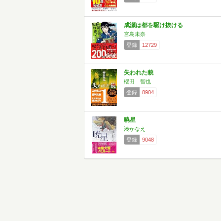
成瀬は都を駆け抜ける
宮島未奈
登録
12729
失われた貌
櫻田 智也
登録
8904
暁星
湊かなえ
登録
9048