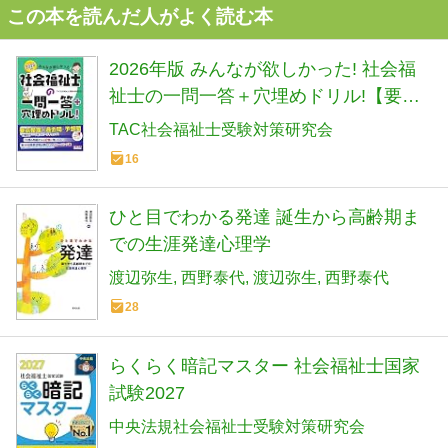
この本を読んだ人がよく読む本
2026年版 みんなが欲しかった! 社会福
祉士の一問一答＋穴埋めドリル!【要点
整理＋過去問・予想問題／赤チェック
TAC社会福祉士受験対策研究会
シート付き】（みんなが欲しかったシ
16
リーズ）（TAC出版）
ひと目でわかる発達 誕生から高齢期ま
での生涯発達心理学
渡辺弥生
西野泰代
渡辺弥生
西野泰代
28
らくらく暗記マスター 社会福祉士国家
試験2027
中央法規社会福祉士受験対策研究会