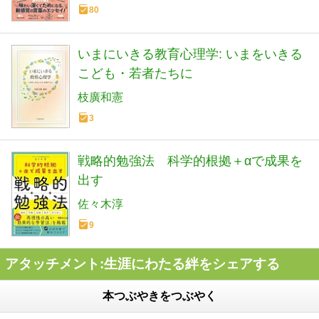
80
いまにいきる教育心理学: いまをいきる
こども・若者たちに
枝廣和憲
3
戦略的勉強法 科学的根拠＋αで成果を
出す
佐々木淳
9
アタッチメント:生涯にわたる絆をシェアする
本つぶやきをつぶやく