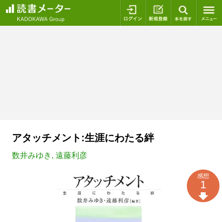
ログイン
新規登録
本を探
アタッチメント:生涯にわたる絆
数井みゆき
,
遠藤利彦
感想
1