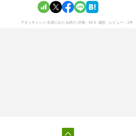
アタッチメント:生涯にわたる絆
の
評価
62
％
感想・レビュー
1
件