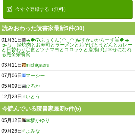
今すぐ登録する（無料）
読みおわった読書家最新5件(30)
01月31日
🐢🐡🐱ふっくん( ◠‿◠ )/#すかいからーず🐱🐡🐢
🌫🫧 @焼肉とお寿司とラーメンとおそばとうどんとカレー
と日替わり定食とツナマヨとコロッケと唐揚げは幸せになれ
る完全栄養食
03月11日
michigaeru
07月06日
マーシー
05月09日
ひろか
12月23日
いとう
今読んでいる読書家最新5件(5)
05月12日
幸坂かゆり
09月26日
よみな