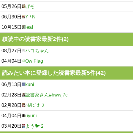
05月26日
げそ
06月30日
Y / N
10月15日
leaf
積読中の読書家最新2件(2)
08月27日
ハコちゃん
04月04日
OwlFlag
読みたい本に登録した読書家最新5件(42)
06月13日
kuni
02月28日
読書家さん#hwwj7c
02月28日
ﾊﾑﾘﾋﾞｵﾆｽ
04月04日
uyuni
03月20日
よう🐦２