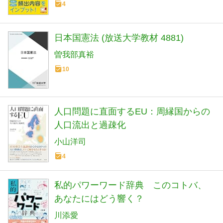
4
日本国憲法 (放送大学教材 4881)
曽我部真裕
10
人口問題に直面するEU：周縁国からの
人口流出と過疎化
小山洋司
4
私的パワーワード辞典 このコトバ、
あなたにはどう響く？
川添愛