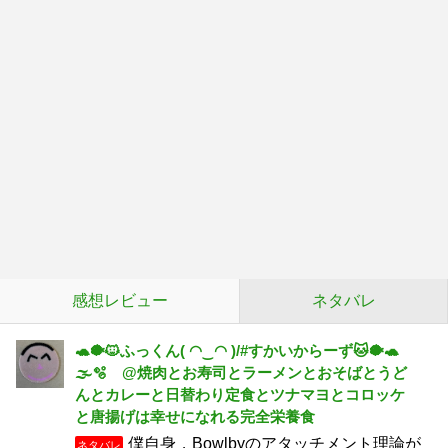
感想レビュー
ネタバレ
🐢🐡🐱ふっくん( ◠‿◠ )/#すかいからーず🐱🐡🐢
🌫🫧 @焼肉とお寿司とラーメンとおそばとうど
んとカレーと日替わり定食とツナマヨとコロッケ
と唐揚げは幸せになれる完全栄養食
僕自身，Bowlbyのアタッチメント理論が
ネタバレ