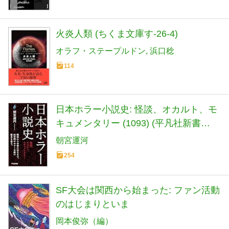
火炎人類 (ちくま文庫す-26-4)
オラフ・ステープルドン
浜口稔
114
日本ホラー小説史: 怪談、オカルト、モ
キュメンタリー (1093) (平凡社新書
1093)
朝宮運河
254
SF大会は関西から始まった: ファン活動
のはじまりといま
岡本俊弥（編）