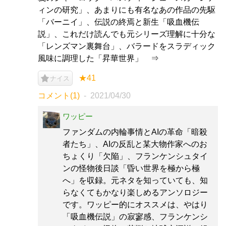
ィンの研究」、あまりにも有名なあの作品の先駆
「バーニイ」、伝説の終焉と新生「吸血機伝
説」、これだけ読んでも元シリーズ理解に十分な
「レンズマン裏舞台」、バラードをスラディック
風味に調理した「昇華世界」 ⇒
★41
ナイス
コメント(1)
2021/04/30
ワッピー
ファンダムの内輪事情とAIの革命「暗殺
者たち」、AIの反乱と某大物作家へのお
ちょくり「欠陥」、フランケンシュタイ
ンの怪物後日談「昏い世界を極から極
へ」を収録。元ネタを知っていても、知
らなくてもかなり楽しめるアンソロジー
です。ワッピー的にオススメは、やはり
「吸血機伝説」の寂寥感、フランケンシ