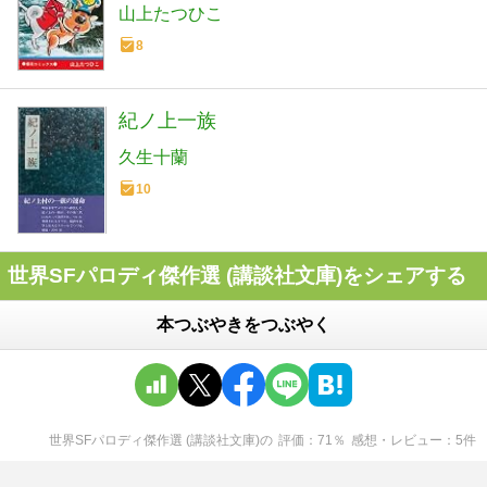
山上たつひこ
8
紀ノ上一族
久生十蘭
10
世界SFパロディ傑作選 (講談社文庫)をシェアする
本つぶやきをつぶやく
世界SFパロディ傑作選 (講談社文庫)
の
評価
71
％
感想・レビュー
5
件