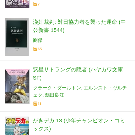
7
漢奸裁判: 対日協力者を襲った運命 (中
公新書 1544)
劉傑
65
惑星サトラングの隠者 (ハヤカワ文庫
SF)
クラーク・ダールトン
エルンスト・ヴルチ
ェク
鵜田良江
11
がきデカ 13 (少年チャンピオン・コミ
ックス)