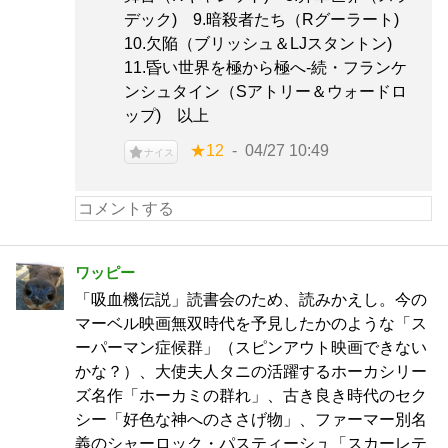
デック) 9.暗殺者たち（Rグーラート)
10.欠陥（ブリッシュ＆LJスタントン)
11.昏い世界を極から極へ-続・フランケ
ンシュタイン（Sアトリー＆ウォードロ
ップ) 以上
★12
04/27 10:49
ナイス
ワッピー
「吸血機伝説」読書会のため、読みかえし。今の
マーベル映画無双時代を予見したかのような「ス
ーパーマン症候群」（スピンアウト映画できない
かな？）、大使夫人タニの活躍するホーカシリー
ズ名作「ホーカミの群れ」、古き良き時代のセク
シー「好色な神へのささげ物」、ファーマー別名
義のシャーロック・パスティーシュ「スカーレテ