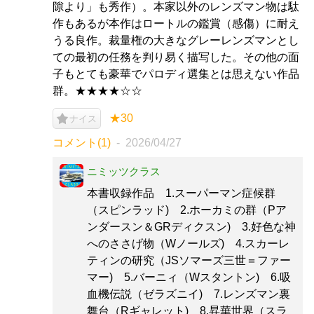
隙より」も秀作）。本家以外のレンズマン物は駄
作もあるが本作はロートルの鑑賞（感傷）に耐え
うる良作。裁量権の大きなグレーレンズマンとし
ての最初の任務を判り易く描写した。その他の面
子もとても豪華でパロディ選集とは思えない作品
群。★★★★☆☆
★30
ナイス
コメント(1)
2026/04/27
ニミッツクラス
本書収録作品 1.スーパーマン症候群
（スピンラッド) 2.ホーカミの群（Pア
ンダースン＆GRディクスン) 3.好色な神
へのささげ物（Wノールズ) 4.スカーレ
ティンの研究（JSソマーズ三世＝ファー
マー) 5.バーニィ（Wスタントン) 6.吸
血機伝説（ゼラズニイ) 7.レンズマン裏
舞台（Rギャレット) 8.昇華世界（スラ