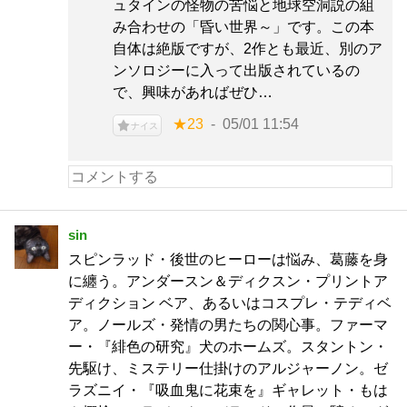
ュタインの怪物の苦悩と地球空洞説の組
み合わせの「昏い世界～」です。この本
自体は絶版ですが、2作とも最近、別のア
ンソロジーに入って出版されているの
で、興味があればぜひ…
★23
05/01 11:54
ナイス
sin
スピンラッド・後世のヒーローは悩み、葛藤を身
に纏う。アンダースン＆ディクスン・プリントア
ディクション ベア、あるいはコスプレ・テディベ
ア。ノールズ・発情の男たちの関心事。ファーマ
ー・『緋色の研究』犬のホームズ。スタントン・
先駆け、ミステリー仕掛けのアルジャーノン。ゼ
ラズニイ・『吸血鬼に花束を』ギャレット・もは