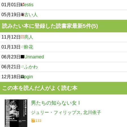
01月01日
estis
05月19日
古い人
読みたい本に登録した読書家最新5件(5)
11月12日
亮人
01月13日
酔花
06月23日
Unnamed
06月21日
ふかわ
12月18日
pgin
この本を読んだ人がよく読む本
男たちの知らない女 Ⅰ
ジュリー・フィリップス
北川依子
133