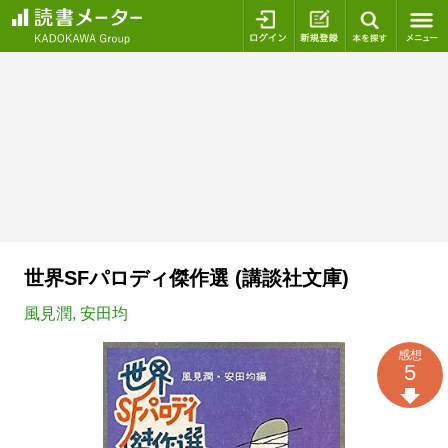
ログイン
新規登録
本を探
世界SFパロディ傑作選 (講談社文庫)
風見潤
,
安田均
感想
5