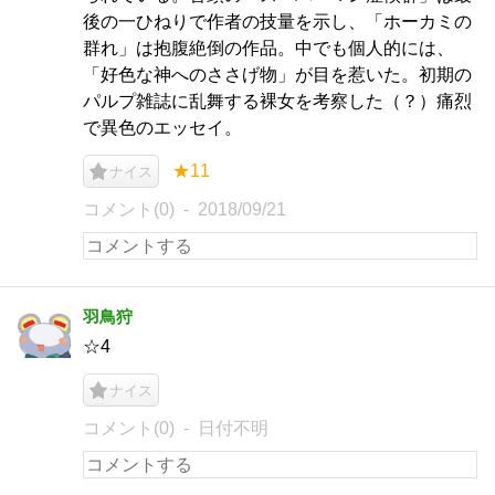
後の一ひねりで作者の技量を示し、「ホーカミの
群れ」は抱腹絶倒の作品。中でも個人的には、
「好色な神へのささげ物」が目を惹いた。初期の
パルプ雑誌に乱舞する裸女を考察した（？）痛烈
で異色のエッセイ。
★11
ナイス
コメント(0)
2018/09/21
羽鳥狩
☆4
ナイス
コメント(0)
日付不明