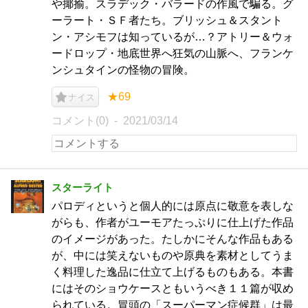
や揶揄。スラデック・バラードの作風で騙る。グ
ーラート・ＳＦ者たち。ブリッシュ＆スタント
ン・アシモフは知っているが…？アトリー＆ウォ
ードロップ・地底世界へ狂気の山脈へ、フランケ
ンシュタインの怪物の冒険。
★69
ナイス
コメント(0)
2021/03/14
スターライト
パロディというと個人的には原点に敬意を表しな
がらも、作者がユーモアたっぷりに仕上げた作品
のイメージがあった。たしかにそんな作品もある
が、中には笑えないものや原典を素材としてうま
く料理した逸品に仕立て上げるものもある。本書
にはそのショウケースともいうべき１１篇が収め
られている。冒頭の「スーパーマン症候群」は最