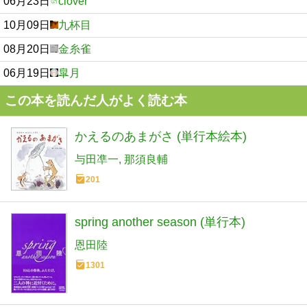
06月23日
clover
10月09日
九杯目
08月20日
金糸雀
06月19日
皐月
この本を読んだ人がよく読む本
かえるのあまがさ (単行本絵本)
与田凖一
那須良輔
201
spring another season (単行本)
恩田陸
1301