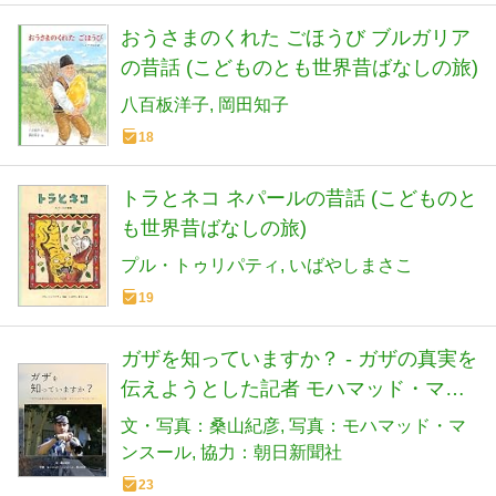
おうさまのくれた ごほうび ブルガリア
の昔話 (こどものとも世界昔ばなしの旅)
八百板洋子
岡田知子
18
トラとネコ ネパールの昔話 (こどものと
も世界昔ばなしの旅)
プル・トゥリパティ
いばやしまさこ
19
ガザを知っていますか？ - ガザの真実を
伝えようとした記者 モハマッド・マン
スール (imagination unlimited)
文・写真：桑山紀彦
写真：モハマッド・マ
ンスール
協力：朝日新聞社
23