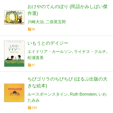
おけやのてんのぼり (民話かみしばい傑
作選)
川崎大治
二俣英五郎
56
いもうとのデイジー
エイドリア・カールソン
ライナス・クルチ
松浦直美
37
ちびゴリラのちびちび (ほるぷ出版の大
きな絵本)
ルースボーンスタイン
Ruth Bornstein
いわ
たみみ
104