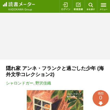
ログイン
新規登録
本を探
隠れ家 アンネ・フランクと過ごした少年 (海
外文学コレクション2)
シャロンドガー
,
野沢佳織
感想
0