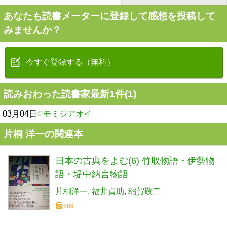
あなたも読書メーターに登録して感想を投稿して
みませんか？
今すぐ登録する（無料）
読みおわった読書家最新1件(1)
03月04日
モミジアオイ
片桐 洋一の関連本
日本の古典をよむ(6) 竹取物語・伊勢物
語・堤中納言物語
片桐洋一
福井貞助
稲賀敬二
100