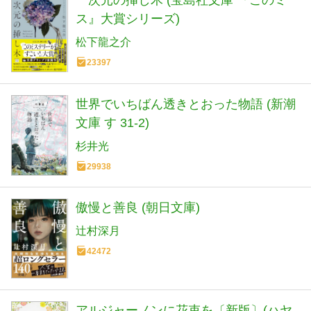
一次元の挿し木 (宝島社文庫 『このミ
ス』大賞シリーズ)
松下龍之介
23397
世界でいちばん透きとおった物語 (新潮
文庫 す 31-2)
杉井光
29938
傲慢と善良 (朝日文庫)
辻村深月
42472
アルジャーノンに花束を〔新版〕(ハヤ