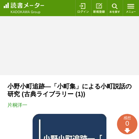
ログイン
新規登録
本を探
小野小町追跡―「小町集」による小町説話の
研究 (古典ライブラリー (1))
片桐洋一
感想
0