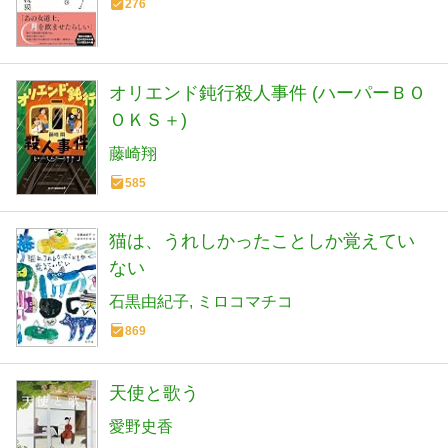
276
オリエンド鈍行殺人事件 (ハーパーＢＯ
ＯＫＳ＋)
藤崎翔
585
猫は、うれしかったことしか覚えてい
ない
石黒由紀子
ミロコマチコ
869
天使と歌う
愛野史香