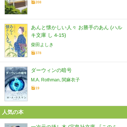
208
あんと懐かしい人々 お勝手のあん (ハル
キ文庫 し 4-15)
柴田よしき
378
ダーウィンの暗号
M.A. Rothman
関麻衣子
19
人気の本