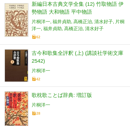
新編日本古典文学全集 (12) 竹取物語 伊
勢物語 大和物語 平中物語
片桐洋一
福井貞助
高橋正治
清水好子
片桐
洋一
福井貞助
高橋正治
清水好子
62
古今和歌集全評釈 (上) (講談社学術文庫
2542)
片桐洋一
42
歌枕歌ことば辞典: 増訂版
片桐洋一
28