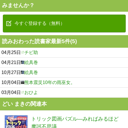
みませんか？
今すぐ登録する（無料）
読みおわった読書家最新5件(5)
04月25日
チビ助
04月21日
絵具巻
10月27日
絵具巻
10月04日
熊本震災10年の雨巫女。
03月04日
おひよ
どい まきの関連本
トリック図画パズル―みればみるほど
摩訶不思議