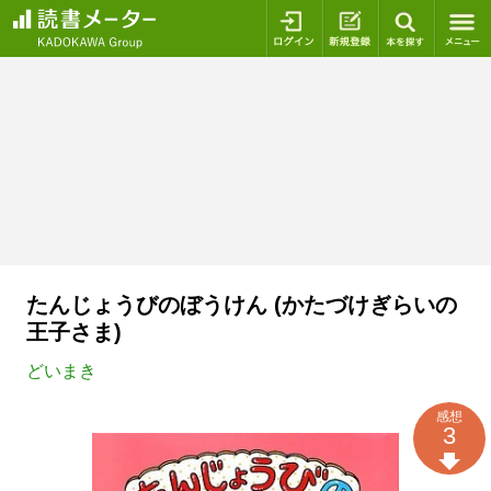
ログイン
新規登録
本を探
たんじょうびのぼうけん (かたづけぎらいの
王子さま)
どいまき
感想
3