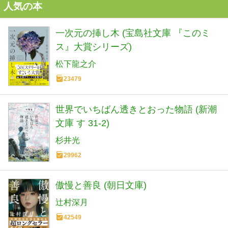
人気の本
一次元の挿し木 (宝島社文庫 『このミ
ス』大賞シリーズ)
松下龍之介
23479
世界でいちばん透きとおった物語 (新潮
文庫 す 31-2)
杉井光
29962
傲慢と善良 (朝日文庫)
辻村深月
42549