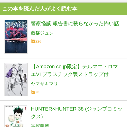
この本を読んだ人がよく読む本
警察怪談 報告書に載らなかった怖い話
藍峯ジュン
226
【Amazon.co.jp限定】テルマエ・ロマ
エVI プラスチック製ストラップ付
ヤマザキマリ
26
HUNTER×HUNTER 38 (ジャンプコミッ
クス)
冨樫義博