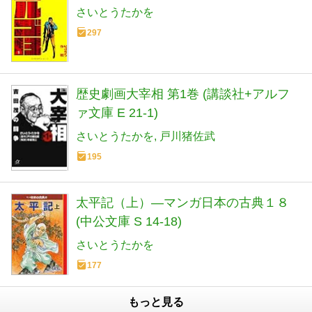
さいとうたかを
297
歴史劇画大宰相 第1巻 (講談社+アルフ
ァ文庫 E 21-1)
さいとうたかを
戸川猪佐武
195
太平記（上）―マンガ日本の古典１８
(中公文庫 S 14-18)
さいとうたかを
177
もっと見る