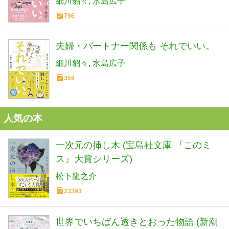
細川貂々
水島広子
796
夫婦・パートナー関係も それでいい。
細川貂々
水島広子
359
人気の本
一次元の挿し木 (宝島社文庫 『このミ
ス』大賞シリーズ)
松下龍之介
23393
世界でいちばん透きとおった物語 (新潮