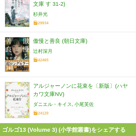
文庫 す 31-2)
杉井光
29934
傲慢と善良 (朝日文庫)
辻村深月
42465
アルジャーノンに花束を〔新版〕(ハヤ
カワ文庫NV)
ダニエル・キイス
小尾芙佐
24120
ゴルゴ13 (Volume 3) (小学館叢書)をシェアする