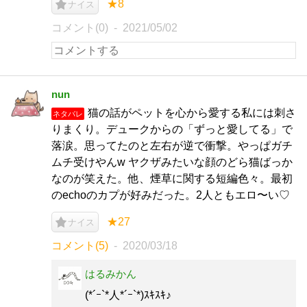
★8
ナイス
コメント(0)
2021/05/02
nun
猫の話がペットを心から愛する私には刺さ
ネタバレ
りまくり。デュークからの「ずっと愛してる」で
落涙。思ってたのと左右が逆で衝撃。やっぱガチ
ムチ受けやんw ヤクザみたいな顔のどら猫ばっか
なのが笑えた。他、煙草に関する短編色々。最初
のechoのカプが好みだった。2人ともエロ〜い♡
★27
ナイス
コメント(5)
2020/03/18
はるみかん
(*´ｰ`*人*´ｰ`*)ｽｷｽｷ♪