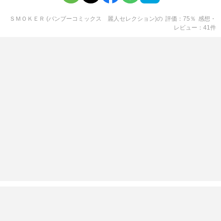
ＳＭＯＫＥＲ (バンブーコミックス 麗人セレクション)
の
評価
75
％
感想・
レビュー
41
件