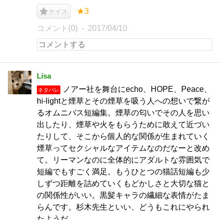
★3
ナイス
コメント(0)
2017/04/10
Lisa
ノアー社を舞台にecho、HOPE、Peace、
ネタバレ
hi-lightと煙草とその煙草を吸う人への想いで繋が
るオムニバス短編集。煙草の匂いでその人を思い
出したり、煙草や火をもらうために敢えて近づい
たりして、そこから個人的な関係が生まれていく
煙草ってセクシャルなアイテムなのだなーと改め
て。リーマンなのに全体的にアダルトな雰囲気で
短編でもすごく満足。もうひとつの猫話短編も少
しずつ距離を詰めていくもどかしさと大切な猫と
の関係性がいい。黒髪キャラの繊細な表情がたま
らんです。杉木先生といい、どうもこれにやられ
たようだ。