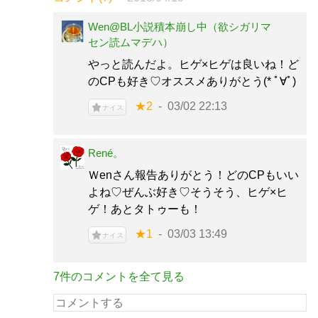
Wen@BL小説積本崩し中（欲シガリマ
セン読ムマデハ）
やっと読んだよ。ヒゲ×ヒゲは良いね！ど
のCPも好き♡オススメありがとう(* ﾟ∀ﾟ)
★2
03/02 22:13
ナイス
René。
Ｗenさん報告ありがとう！どのCPもいい
よね♡ぜんぶ好き♡そうそう、ヒゲ×ヒ
ゲ！あとタトゥーも！
★1
03/03 13:49
ナイス
7件のコメントを全て見る