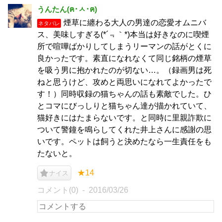
うんたん(ฅ･ㅅ･ฅ)
煙草に纏わる大人の男達の恋愛オムニバ
ネタバレ
ス、美味しすぎる(*´﹃｀*)本当は好きなのに喫煙
所で喧嘩ばかりしてしまうリーマンの話がとくに
良かったです。素直になれなくて同じ銘柄の煙草
を吸う男に抱かれたのが切ない…。（録画男は死
ねと思うけど、攻めと両思いになれてよかったで
す！）同時収録の猫ちゃんの話も素敵でした。ひ
とコマにびっしりと猫ちゃん達が描かれていて、
猫好きにはたまらないです。と同時に里親詐欺に
ついて警鐘を鳴らしてくれた井上さんに感謝の思
いです。ペットは飼うと決めたなら一生責任をも
たないと。
★14
ナイス
コメント(0)
2016/03/26