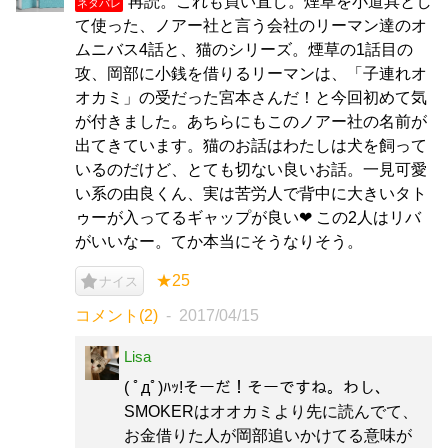
再読。これも買い直し。煙草を小道具とし
ネタバレ
て使った、ノアー社と言う会社のリーマン達のオ
ムニバス4話と、猫のシリーズ。煙草の1話目の
攻、岡部に小銭を借りるリーマンは、「子連れオ
オカミ」の受だった宮本さんだ！と今回初めて気
が付きました。あちらにもこのノアー社の名前が
出てきています。猫のお話はわたしは犬を飼って
いるのだけど、とても切ない良いお話。一見可愛
い系の由良くん、実は苦労人で背中に大きいタト
ゥーが入ってるギャップが良い❤ この2人はリバ
がいいなー。てか本当にそうなりそう。
★25
ナイス
コメント(2)
2017/04/15
Lisa
( ﾟдﾟ)ﾊｯ!そーだ！そーですね。わし、
SMOKERはオオカミより先に読んでて、
お金借りた人が岡部追いかけてる意味が