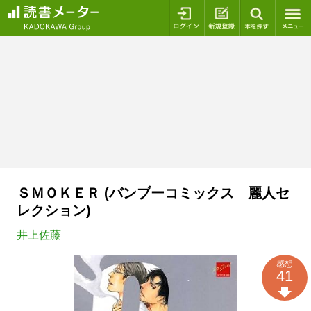
ログイン
新規登録
本を探
ＳＭＯＫＥＲ (バンブーコミックス 麗人セ
レクション)
井上佐藤
感想
41