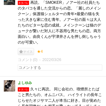
再読。「SMOKER」ノアー社の社員たち
ネタバレ
のタバコを通した交流からの恋。「麗しのメイン
クーン」保護猫シェルターの青年×最愛の猫を失
った大きな家に住む青年。ノアー社の面々は大人
たちのビターな恋の成就。メインクーンは猫のデ
ュークが繋いだ対人に不器用な男たちの恋。両方
面白い。由良くんが宇津井さんを押し倒しちゃう
のが可愛い。
★4
ナイス
コメント(0)
2022/03/26
よしゆみ
久々に再読。 同じ会社の、喫煙所とたば
ネタバレ
こと男たちの、オムニバス。 ハイライトの長年こ
じらせたオジサマ二人が本当に好き。目が覚めた