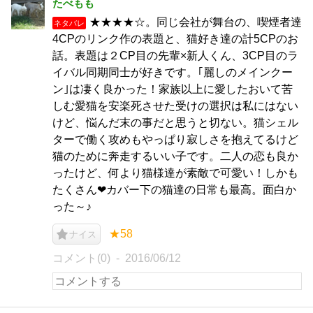
たべもも
★★★★☆。同じ会社が舞台の、喫煙者達
ネタバレ
4CPのリンク作の表題と、猫好き達の計5CPのお
話。表題は２CP目の先輩×新人くん、3CP目のラ
イバル同期同士が好きです。｢麗しのメインクー
ン｣は凄く良かった！家族以上に愛したおいて苦
しむ愛猫を安楽死させた受けの選択は私にはない
けど、悩んだ末の事だと思うと切ない。猫シェル
ターで働く攻めもやっぱり寂しさを抱えてるけど
猫のために奔走するいい子です。二人の恋も良か
ったけど、何より猫様達が素敵で可愛い！しかも
たくさん❤カバー下の猫達の日常も最高。面白か
った～♪
★58
ナイス
コメント(0)
2016/06/12