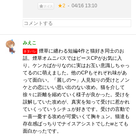
★2
04/16 13:10
ナイス
みえこ
煙草に纏わる短編4作と猫好き同士のお
ネタバレ
話。煙草オムニバスではピースCPがお気に入
り。ケンカばかりなのに実はお互い意識しちゃっ
てるのに萌えました。他のCPもそれぞれ味があ
って面白い。「麗しの〜」人見知りの受けとノン
ケとの恋にいい思い出のない攻め。猫を介して
徐々に距離を縮めていく様子が良かった。受けを
誤解していた攻めが、真実を知って受けに惹かれ
ていくっていうシチュが好きです。受けの言動で
一喜一憂する攻めが可愛いくて胸キュン。猫達も
存在感ばっちりでナイスアシストでしたwとても
面白かったです。