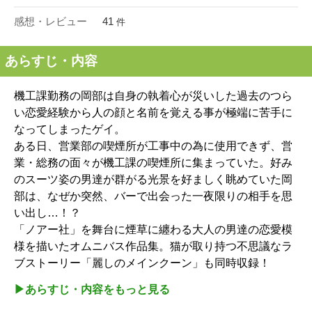
感想・レビュー
41
件
あらすじ・内容
機工課勤務の岡部は自身の執着心が災いした過去のつら
い恋愛経験から人の顔と名前を覚える事が極端に苦手に
なってしまったゲイ。
ある日、営業部の喫煙所が工事中の為に使用できず、営
業・総務の面々が機工課の喫煙所に集まっていた。好み
のスーツ姿の男達が群がる光景を好ましく眺めていた岡
部は、なぜか突然、バーで出会った一夜限りの相手を思
い出し…！？
「ノアー社」を舞台に煙草に纏わる大人の男達の恋愛模
様を描いたオムニバス作品集。猫が取り持つ不思議なラ
ブストーリー「麗しのメインクーン」も同時収録！
▶︎あらすじ・内容をもっと見る