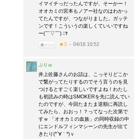
イマイチっだったんですが、そーかー！
オオカミの宮本もノアー社なのはわかっ
てたんですが、つながりました。ガッテ
ンです！こういうの楽しくていいですね
ー(￣▽￣) ﾆﾔ
★3
04/16 10:52
ナイス
ぶりゅ
井上佐藤さんのお話は、こっそりどこか
で繋がってたりするのでそう言うのを見
つけるとすごく楽しいですよね！わたし
も初読みの時はSMOKERを先に読んでい
たのですが、今回たまたま逆順に再読し
てみたら、おおっ！？ってなった次第で
すｗ 「オオカミの血族」の同時収録の中
にエンドルフィンマシーンの先生が出て
きたり(*´∀｀*)ｖ