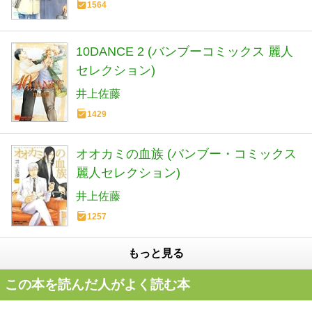
1564
10DANCE 2 (バンブーコミックス 麗人
セレクション)
井上佐藤
1429
オオカミの血族 (バンブー・コミックス
麗人セレクション)
井上佐藤
1257
もっと見る
この本を読んだ人がよく読む本