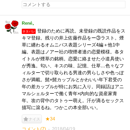
René。
登録のために再読。未登録の既読作品をス
ネタバレ
キマ登録。残りの井上佐藤作品をー③ラスト。煙
草に纏わるオムニバス表題シリーズ4編＋他1中
編。表題はノアー社の喫煙者達の恋愛模様。各タ
イトルが煙草の銘柄。恋愛に絡ませた小道具使い
が秀逸。匂い、キスの味、記憶、仕草…色々なフ
ィルターで切り取られる男達の男らしさや色っぽ
さが満載。髭×髭カップルとかわいい年下君受の
年の差カップルが特にお気に入り。同録話はアニ
マルシェルターで働く青年×内向的な資産家青
年。攻の背中のタトゥー萌え。汗が滴るセックス
描写に滾るね。つかこの本全部いい。
★34
ナイス
コメント(7)
2018/04/19