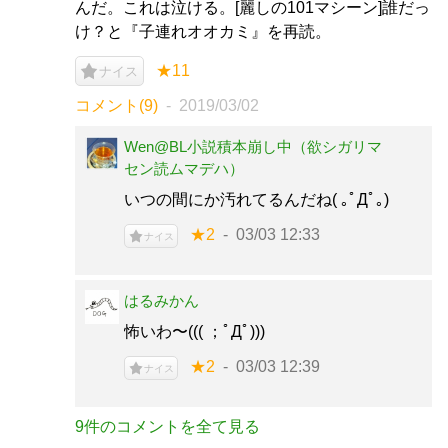
んだ。これは泣ける。[麗しの101マシーン]誰だっ
け？と『子連れオオカミ』を再読。
★11
ナイス
コメント(9)
2019/03/02
Wen@BL小説積本崩し中（欲シガリマ
セン読ムマデハ）
いつの間にか汚れてるんだね( ｡ﾟДﾟ｡)
★2
03/03 12:33
ナイス
はるみかん
怖いわ〜((( ；ﾟДﾟ)))
★2
03/03 12:39
ナイス
9件のコメントを全て見る