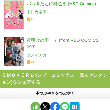
バカ者たちに桃色を (H&C Comics)
中川カネ子
15
夜明けの唄 ７ (from RED COMICS
093)
ユノイチカ
94
ＳＭＯＫＥＲ (バンブーコミックス 麗人セレクシ
ョン)をシェアする
本つぶやきをつぶやく