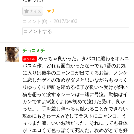
★9
ナイス
コメント(0)
2017/04/03
チョコミチ
めっちゃ良かった。タバコに纏わるオムニ
ネタバレ
バス４作。どれも面白かったな〜でも1番のお気
に入りは後半のニャンコが出てくるお話。ノンケ
に恋したゲイの攻めがダメと思いながらもゆっく
りゆっくり距離を縮める様子が良い〜受けが飼い
猫を想って涙するシーンは一緒に号泣。動物はイ
カンですよw泣くよねw初めて泣けた受け、良か
った。。手を差し伸べるも触れることができない
攻めにもきゅーんwそしてラストにニャンコ、う
ぅっまた涙。いいお話だった。それにしても身体
がドエロくて色っぽくて死んだ。攻めがとても好