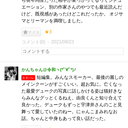
ら長年同僚だった相手が乗っかってるってシチュ
エーション、別の作家さんのやつでも最近読んだ
けど、既視感があったけどこれだったか。 オジサ
マとリーマンを満喫しました。
★3
ナイス
コメント(0)
2021/08/23
かんちゃん@令和ヽ(*ﾟ∀ﾟ*)ﾉ
短編集。みんなスモーカー。最後の麗しの
ネタバレ
メインクーンがすごくいい。超お気に。亡くなっ
た最愛デュークの写真に話しかける姿は猫好きな
らみんなグッとくるねえ。由良くんと知り合えて
良かった。デュークもずっと宇津井さんのこと見
舞って愛していたのねー。にゃんこまみれなお
話。ちゃんと中身もあって良い話だった。