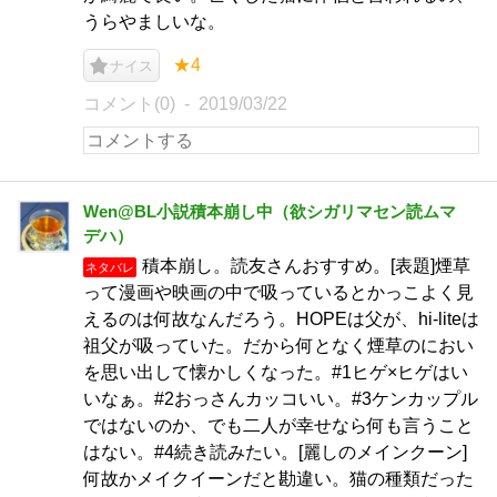
うらやましいな。
★4
ナイス
コメント(0)
2019/03/22
Wen@BL小説積本崩し中（欲シガリマセン読ムマ
デハ）
積本崩し。読友さんおすすめ。[表題]煙草
ネタバレ
って漫画や映画の中で吸っているとかっこよく見
えるのは何故なんだろう。HOPEは父が、hi-liteは
祖父が吸っていた。だから何となく煙草のにおい
を思い出して懐かしくなった。#1ヒゲ×ヒゲはい
いなぁ。#2おっさんカッコいい。#3ケンカップル
ではないのか、でも二人が幸せなら何も言うこと
はない。#4続き読みたい。[麗しのメインクーン]
何故かメイクイーンだと勘違い。猫の種類だった