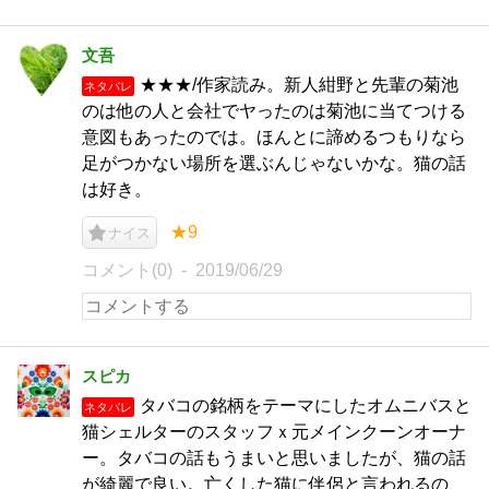
文吾
★★★/作家読み。新人紺野と先輩の菊池
ネタバレ
のは他の人と会社でヤったのは菊池に当てつける
意図もあったのでは。ほんとに諦めるつもりなら
足がつかない場所を選ぶんじゃないかな。猫の話
は好き。
★9
ナイス
コメント(0)
2019/06/29
スピカ
タバコの銘柄をテーマにしたオムニバスと
ネタバレ
猫シェルターのスタッフｘ元メインクーンオーナ
ー。タバコの話もうまいと思いましたが、猫の話
が綺麗で良い。亡くした猫に伴侶と言われるの、