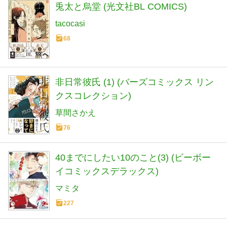
兎太と烏堂 (光文社BL COMICS)
tacocasi
68
非日常彼氏 (1) (バーズコミックス リン
クスコレクション)
草間さかえ
76
40までにしたい10のこと(3) (ビーボー
イコミックスデラックス)
マミタ
227