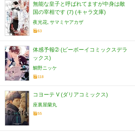
無能な皇子と呼ばれてますが中身は敵
国の宰相です (7) (キャラ文庫)
夜光花
サマミヤアカザ
63
体感予報➁ (ビーボーイコミックスデラ
ックス)
鯛野ニッケ
118
コヨーテ Ⅴ (ダリアコミックス)
座裏屋蘭丸
55