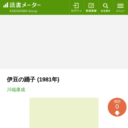
ログイン
新規登録
本を探
伊豆の踊子 (1981年)
川端康成
感想
0