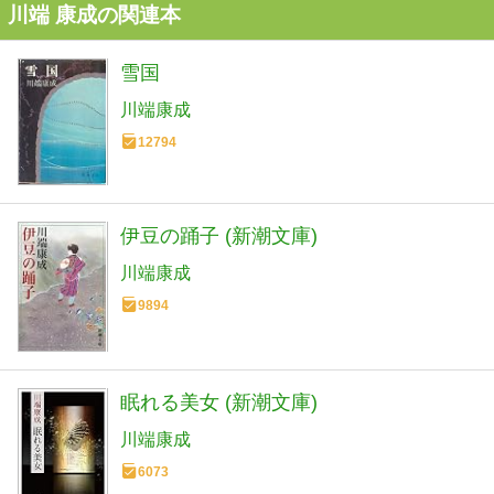
川端 康成の関連本
雪国
川端康成
12794
伊豆の踊子 (新潮文庫)
川端康成
9894
眠れる美女 (新潮文庫)
川端康成
6073