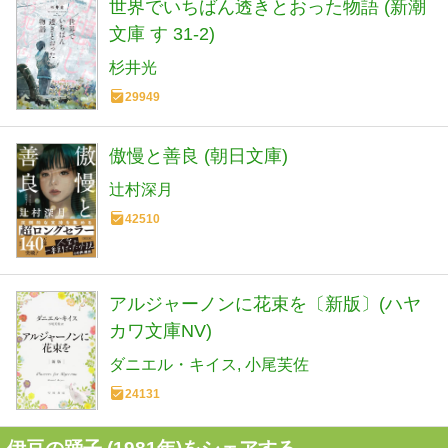
世界でいちばん透きとおった物語 (新潮
文庫 す 31-2)
杉井光
29949
傲慢と善良 (朝日文庫)
辻村深月
42510
アルジャーノンに花束を〔新版〕(ハヤ
カワ文庫NV)
ダニエル・キイス
小尾芙佐
24131