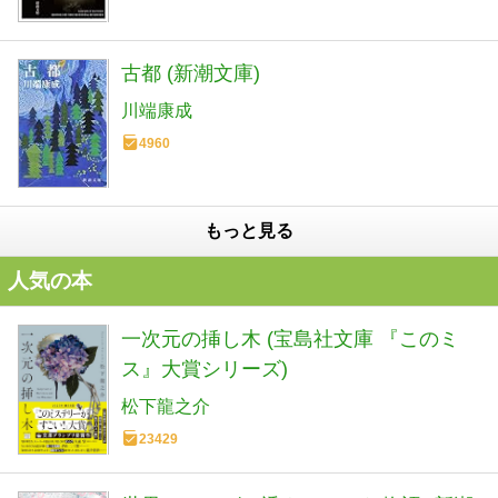
古都 (新潮文庫)
川端康成
4960
もっと見る
人気の本
一次元の挿し木 (宝島社文庫 『このミ
ス』大賞シリーズ)
松下龍之介
23429