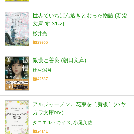
世界でいちばん透きとおった物語 (新潮
文庫 す 31-2)
杉井光
29955
傲慢と善良 (朝日文庫)
辻村深月
42537
アルジャーノンに花束を〔新版〕(ハヤ
カワ文庫NV)
ダニエル・キイス
小尾芙佐
24141