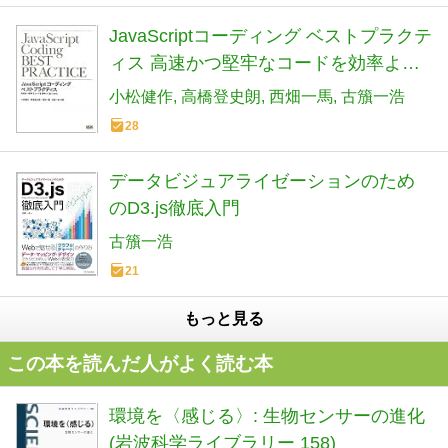
JavaScriptコーディング ベストプラクテ
ィス 高速かつ堅牢なコードを効率よく
書くために
小松健作
高橋登史朗
西畑一馬
古籏一浩
28
データビジュアライゼーションのため
のD3.js徹底入門
古籏一浩
21
もっと見る
この本を読んだ人がよく読む本
環境を〈感じる〉: 生物センサーの進化
(岩波科学ライブラリー 158)