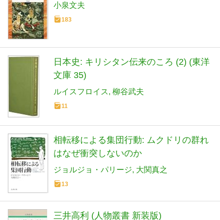
小泉文夫
183
日本史: キリシタン伝来のころ (2) (東洋
文庫 35)
ルイスフロイス
柳谷武夫
11
相転移による集団行動: ムクドリの群れ
はなぜ衝突しないのか
ジョルジョ・パリージ
大関真之
13
三井高利 (人物叢書 新装版)