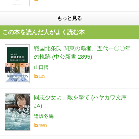
もっと見る
この本を読んだ人がよく読む本
戦国北条氏-関東の覇者、五代一〇〇年
の軌跡 (中公新書 2895)
山口博
125
同志少女よ、敵を撃て (ハヤカワ文庫
JA)
逢坂冬馬
4689