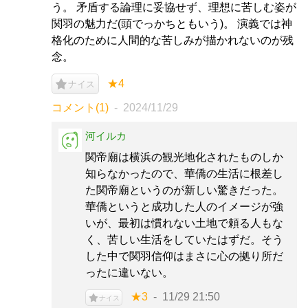
う。 矛盾する論理に妥協せず、理想に苦しむ姿が
関羽の魅力だ(頭でっかちともいう)。 演義では神
格化のために人間的な苦しみが描かれないのが残
念。
★4
ナイス
コメント(1)
2024/11/29
河イルカ
関帝廟は横浜の観光地化されたものしか
知らなかったので、華僑の生活に根差し
た関帝廟というのが新しい驚きだった。
華僑というと成功した人のイメージが強
いが、最初は慣れない土地で頼る人もな
く、苦しい生活をしていたはずだ。そう
した中で関羽信仰はまさに心の拠り所だ
ったに違いない。
★3
11/29 21:50
ナイス