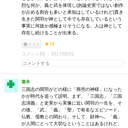
烈な何か。義と武を体現し(勿論史実ではない創作
が占める割合も多いと承知はしているけれど)貫き
生きた関羽が神として今でも存在しているという
事実に何故か感極まりそうになる。人は神として
存在し続けることが出来る。
★18
ナイス
コメント(0)
2017/05/31
遊未
三国志の関羽がどの様に「商売の神様」になった
かが時代を追って説明。まず、「三国志」「三国
志演義」と史実から実像に近い関羽の一生を、そ
の後、「武」「義」「聖」で有名なエピソード。
仏教、儒教との関わり。そして、財神へ。「義」
が人間にとって大切なということはあるけれど、