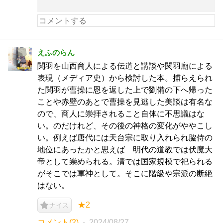
えふのらん
関羽を山西商人による伝道と講談や関羽廟による
表現（メディア史）から検討した本。捕らえられ
た関羽が曹操に恩を返した上で劉備の下へ帰った
ことや赤壁のあとで曹操を見逃した美談は有名な
ので、商人に崇拝されること自体に不思議はな
い。のだけれど、その後の神格の変化がややこし
い。例えば唐代には天台宗に取り入れられ脇侍の
地位にあったかと思えば 明代の道教では伏魔大
帝として崇められる。清では国家規模で祀られる
がそこでは軍神として。そこに階級や宗派の断絶
はない。
★2
ナイス
コメント(2)
2024/08/27