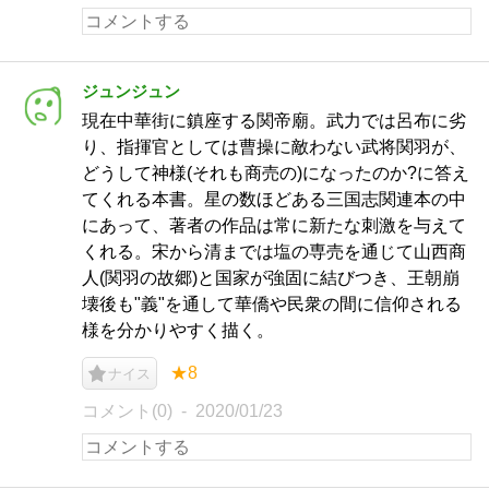
ジュンジュン
現在中華街に鎮座する関帝廟。武力では呂布に劣
り、指揮官としては曹操に敵わない武将関羽が、
どうして神様(それも商売の)になったのか?に答え
てくれる本書。星の数ほどある三国志関連本の中
にあって、著者の作品は常に新たな刺激を与えて
くれる。宋から清までは塩の専売を通じて山西商
人(関羽の故郷)と国家が強固に結びつき、王朝崩
壊後も"義"を通して華僑や民衆の間に信仰される
様を分かりやすく描く。
★8
ナイス
コメント(0)
2020/01/23