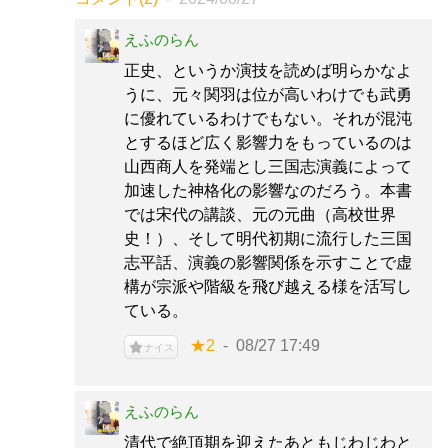
えふのらん
正史、というか演技を読めば明らかなよ
うに、元々関羽は位が高いわけでも武勇
に優れているわけでもない。それが混沌
とするほど広く影響力をもっているのは
山西商人を発端とし三国志演義によって
加速した神格化の影響なのだろう。本書
では宋代の講談、元の元曲（高校世界
史！）、そして明代初期に流行した三国
志平話、演義の影響関係を示すことで虚
構が宗派や階級を飛び越える様を活写し
ている。
★2
08/27 17:49
ナイス
えふのらん
清代で絶頂期を迎えたあともじわじわと