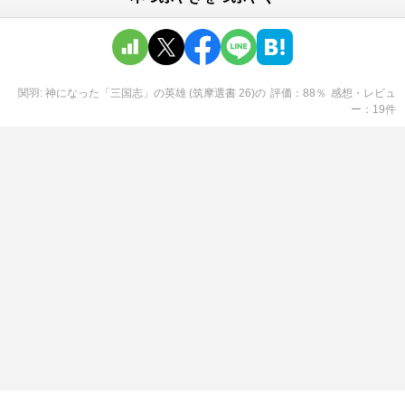
関羽: 神になった「三国志」の英雄 (筑摩選書 26)
の
評価
88
％
感想・レビュ
ー
19
件