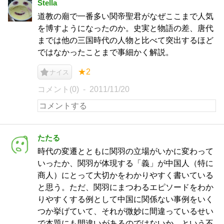
Stella
道教の廟で一番多い関帝聖君がなぜここまで人気
を博すようになったのか。史実と物語の差、唐代
までは他の三国時代の人物と比べて突出するほど
ではなかったことまで事細かく解説。
★2
ナイス
コメント(0)
2011/11/20
たたる
時代の変遷とともに関羽の立場がいかに変わって
いったか、関羽が体現する「義」が中国人（特に
商人）にとって大切かをわかりやすく書いている
と思う。ただ、関羽にまつわるエピソードをわか
りやすくする例として中国に関係ない事例をいく
つか挙げていて、それが微妙に間違っているせい
で本題にも間違いがあるのではないか、という不