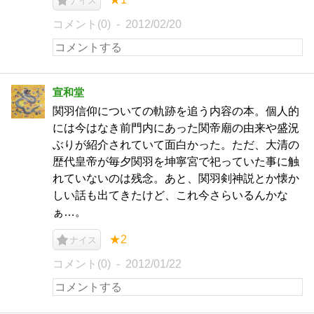
ナイス
コメント(0)
2012/02/20
宣和堂
関羽信仰についての軌跡を追う内容の本。個人的
には今はなき前門内にあった関帝廟の由来や盛況
ぶりが紹介されていて面白かった。ただ、大清の
歴代皇帝が毎夕関羽を坤寧宮で祀っていた事に触
れていないのは残念。あと、関羽剣神説とか懐か
しい話も出てきたけど、これ今さらいるんかな
ぁ…。
★2
ナイス
コメント(0)
2012/01/22