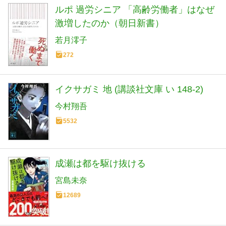
ルポ 過労シニア 「高齢労働者」はなぜ
激増したのか（朝日新書）
若月澪子
272
イクサガミ 地 (講談社文庫 い 148-2)
今村翔吾
5532
成瀬は都を駆け抜ける
宮島未奈
12689