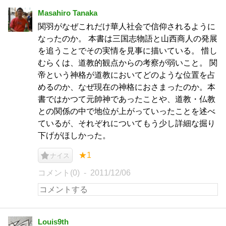
Masahiro Tanaka
関羽がなぜこれだけ華人社会で信仰されるように
なったのか。 本書は三国志物語と山西商人の発展
を追うことでその実情を見事に描いている。 惜し
むらくは、道教的観点からの考察が弱いこと。 関
帝という神格が道教においてどのような位置を占
めるのか、なぜ現在の神格におさまったのか。本
書ではかつて元帥神であったことや、道教・仏教
との関係の中で地位が上がっていったことを述べ
ているが、それぞれについてもう少し詳細な掘り
下げがほしかった。
★1
ナイス
コメント(0)
2011/12/06
Louis9th