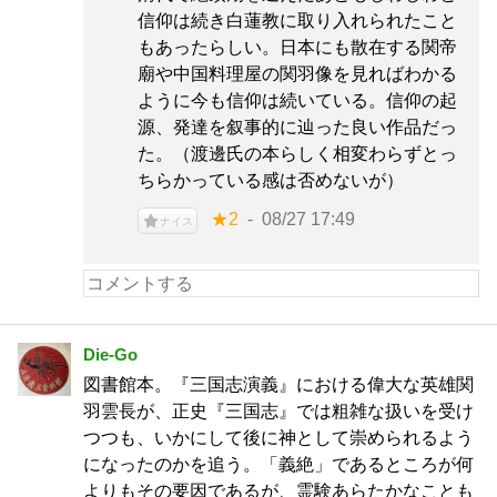
信仰は続き白蓮教に取り入れられたこと
もあったらしい。日本にも散在する関帝
廟や中国料理屋の関羽像を見ればわかる
ように今も信仰は続いている。信仰の起
源、発達を叙事的に辿った良い作品だっ
た。（渡邊氏の本らしく相変わらずとっ
ちらかっている感は否めないが）
★2
08/27 17:49
ナイス
Die-Go
図書館本。『三国志演義』における偉大な英雄関
羽雲長が、正史『三国志』では粗雑な扱いを受け
つつも、いかにして後に神として崇められるよう
になったのかを追う。「義絶」であるところが何
よりもその要因であるが、霊験あらたかなことも