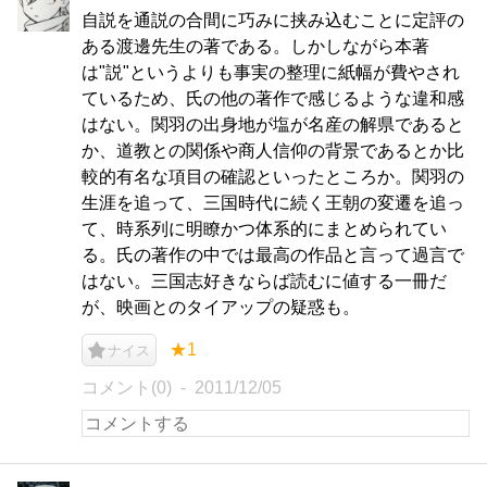
自説を通説の合間に巧みに挟み込むことに定評の
ある渡邊先生の著である。しかしながら本著
は"説"というよりも事実の整理に紙幅が費やされ
ているため、氏の他の著作で感じるような違和感
はない。関羽の出身地が塩が名産の解県であると
か、道教との関係や商人信仰の背景であるとか比
較的有名な項目の確認といったところか。関羽の
生涯を追って、三国時代に続く王朝の変遷を追っ
て、時系列に明瞭かつ体系的にまとめられてい
る。氏の著作の中では最高の作品と言って過言で
はない。三国志好きならば読むに値する一冊だ
が、映画とのタイアップの疑惑も。
★1
ナイス
コメント(0)
2011/12/05