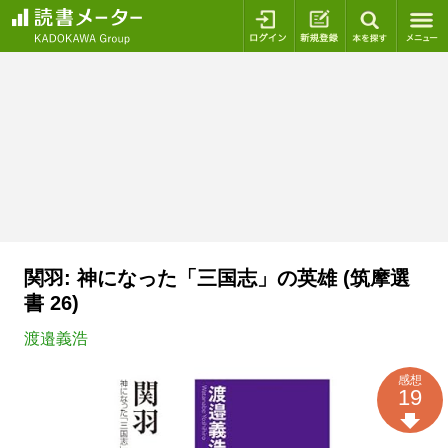
ログイン
新規登録
本を探
関羽: 神になった「三国志」の英雄 (筑摩選
書 26)
渡邉義浩
感想
19