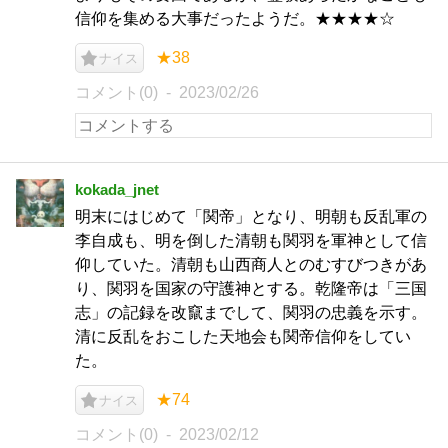
信仰を集める大事だったようだ。★★★★☆
★38
ナイス
コメント(0)
2023/02/26
kokada_jnet
明末にはじめて「関帝」となり、明朝も反乱軍の
李自成も、明を倒した清朝も関羽を軍神として信
仰していた。清朝も山西商人とのむすびつきがあ
り、関羽を国家の守護神とする。乾隆帝は「三国
志」の記録を改竄までして、関羽の忠義を示す。
清に反乱をおこした天地会も関帝信仰をしてい
た。
★74
ナイス
コメント(0)
2023/02/12