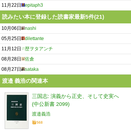
11月22日
epitaph3
読みたい本に登録した読書家最新5件(21)
10月06日
nashi
05月25日
dilettante
11月12日
歴ヲタアンチ
08月28日
佐倉
08月27日
sataka
渡邉 義浩の関連本
三国志: 演義から正史、そして史実へ
(中公新書 2099)
渡邉義浩
568