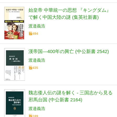
始皇帝 中華統一の思想 『キングダム』
で解く中国大陸の謎 (集英社新書)
渡邉義浩
494
漢帝国―400年の興亡 (中公新書 2542)
渡邉義浩
435
魏志倭人伝の謎を解く - 三国志から見る
邪馬台国 (中公新書 2164)
渡邉義浩
189