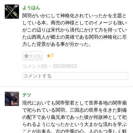
ようはん
関羽がいかにして神格化されていったかを主題と
している本。商売の神様としてのイメージも強い
がこの辺りは宋代から清代にかけて力を持ってい
た山西商人が郷土の英雄である関羽の神格化に尽
力した背景がある事が分かった。
★7
ナイス
コメント(0)
2019/08/23
テツ
現代においても関帝聖君として世界各地の関帝廟
で祀られている関羽。三国志の世界を生きた劉備
の配下であり義兄弟であった彼が何故神として祀
られるようになったかという大まかな流れを学ぶ
ことが出来る。古の中華の心。人のもつ美しく鮮