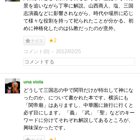
景を追いながら丁寧に解説。山西商人、塩、三国
志演義などに影響されながら、時代や場所に応じ
て様々な役割を持って祀られたことが分かる。初
めに神格化したのは仏教だったのが意外。
★2
ナイス
コメント(0)
2012/02/25
una viola
どうして三国志の中で関羽だけが特出して神にな
ったのか、について書かれた本です。横浜にも
「関帝廟」はありますし、中華圏に旅行に行くと
必ず目にします。 「義」「武」「聖」などのキー
ワードに分けてそれぞれ解説してあるところが、
興味深かったです。
★1