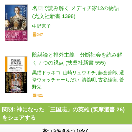
名画で読み解く メディチ家12の物語
(光文社新書 1398)
中野京子
247
陰謀論と排外主義 分断社会を読み解
く７つの視点 (扶桑社新書 555)
黒猫ドラネコ
山崎リュウキチ
藤倉善郎
選
挙ウォッチャーちだい
清義明
古谷経衡
菅
野完
421
関羽: 神になった「三国志」の英雄 (筑摩選書 26)
をシェアする
本つぶやきをつぶやく