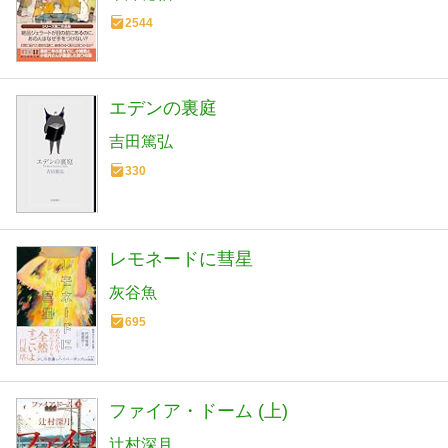
2544
エデンの裏庭
吉田篤弘
330
レモネードに彗星
灰谷魚
695
ファイア・ドーム (上)
辻村深月