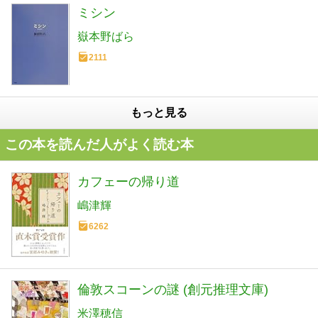
ミシン
嶽本野ばら
2111
もっと見る
この本を読んだ人がよく読む本
カフェーの帰り道
嶋津輝
6262
倫敦スコーンの謎 (創元推理文庫)
米澤穂信