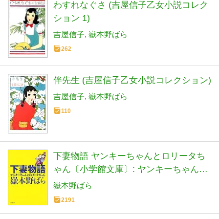
わすれなぐさ (吉屋信子乙女小説コレク
ション 1)
吉屋信子
嶽本野ばら
262
伴先生 (吉屋信子乙女小説コレクション)
吉屋信子
嶽本野ばら
110
下妻物語 ヤンキーちゃんとロリータち
ゃん〔小学館文庫〕: ヤンキーちゃんと
ロリータちゃん (小学館文庫 た 1-3)
嶽本野ばら
2191