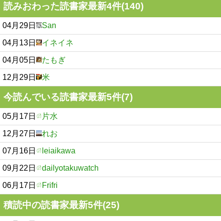
読みおわった読書家最新4件(140)
04月29日
San
04月13日
イネイネ
04月05日
たもぎ
12月29日
米
今読んでいる読書家最新5件(7)
05月17日
片水
12月27日
れお
07月16日
leiaikawa
09月22日
dailyotakuwatch
06月17日
Frifri
積読中の読書家最新5件(25)