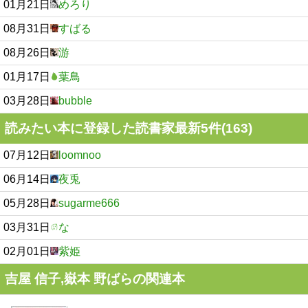
01月21日
めろり
08月31日
すばる
08月26日
游
01月17日
葉鳥
03月28日
bubble
読みたい本に登録した読書家最新5件(163)
07月12日
loomnoo
06月14日
夜兎
05月28日
sugarme666
03月31日
な
02月01日
紫姫
吉屋 信子,嶽本 野ばらの関連本