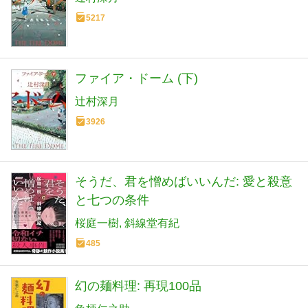
5217
ファイア・ドーム (下)
辻村深月
3926
そうだ、君を憎めばいいんだ: 愛と殺意
と七つの条件
桜庭一樹
斜線堂有紀
485
幻の麺料理: 再現100品