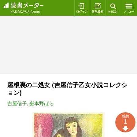
ログイン
新規登録
本を探
屋根裏の二処女 (吉屋信子乙女小説コレクシ
ョン)
吉屋信子
,
嶽本野ばら
感想
1