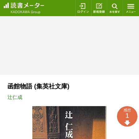
ログイン
新規登録
本を探
函館物語 (集英社文庫)
辻仁成
感想
1