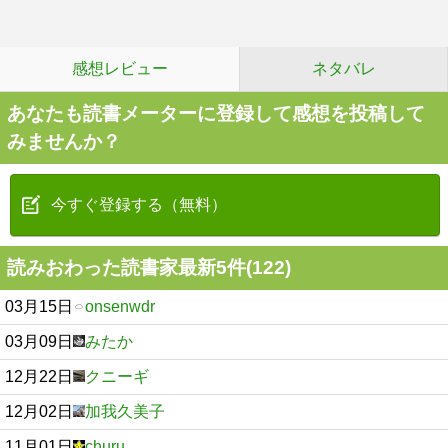
感想レビュー
ネタバレ
あなたも読書メーターに登録して感想を投稿して
みませんか？
今すぐ登録する（無料）
読みおわった読書家最新5件(122)
03月15日
onsenwdr
03月09日
みたか
12月22日
クニーギ
12月02日
加我久美子
11月01日
churu