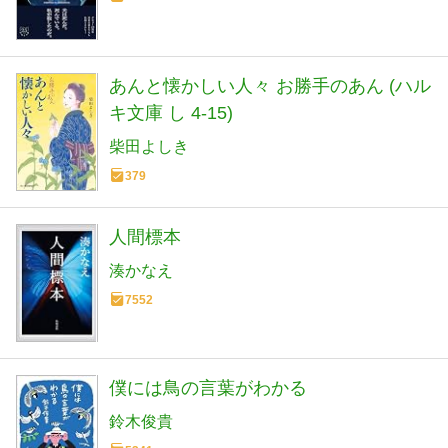
あんと懐かしい人々 お勝手のあん (ハル
キ文庫 し 4-15)
柴田よしき
379
人間標本
湊かなえ
7552
僕には鳥の言葉がわかる
鈴木俊貴