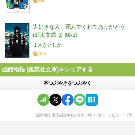
5341
大好きな人、死んでくれてありがとう
(新潮文庫 ま 68-1)
まさきとしか
1194
函館物語 (集英社文庫)をシェアする
本つぶやきをつぶやく
函館物語 (集英社文庫)
の
評価
80
％
感想・レビュー
1
件