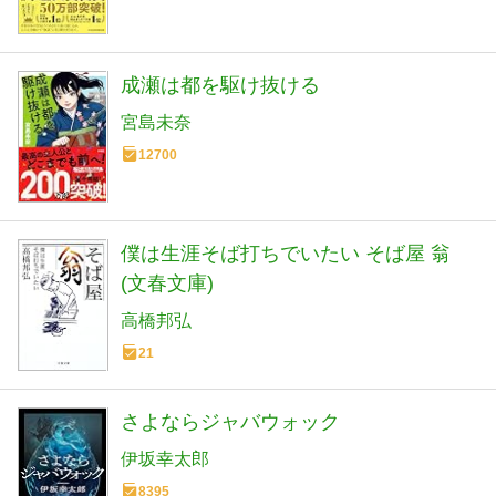
成瀬は都を駆け抜ける
宮島未奈
12700
僕は生涯そば打ちでいたい そば屋 翁
(文春文庫)
高橋邦弘
21
さよならジャバウォック
伊坂幸太郎
8395