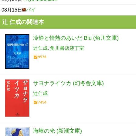
08月15日
パイ
辻 仁成の関連本
冷静と情熱のあいだ Blu (角川文庫)
辻仁成
角川書店装丁室
9576
サヨナライツカ (幻冬舎文庫)
辻仁成
7454
海峡の光 (新潮文庫)