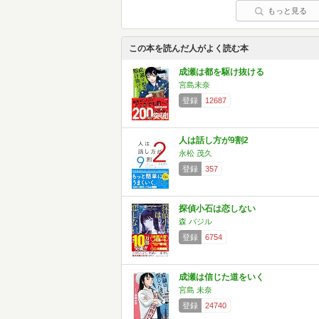
もっと見る
この本を読んだ人がよく読む本
成瀬は都を駆け抜ける
宮島未奈
登録
12687
人は話し方が9割2
永松 茂久
登録
357
探偵小石は恋しない
森 バジル
登録
6754
成瀬は信じた道をいく
宮島 未奈
登録
24740