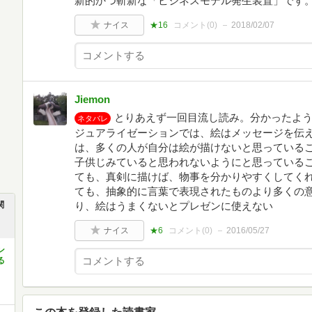
新的かつ斬新な「ビジネスモデル発生装置」です
ナイス
★16
コメント(
0
)
2018/02/07
Jiemon
とりあえず一回目流し読み。分かったよ
ネタバレ
ジュアライゼーションでは、絵はメッセージを伝
は、多くの人が自分は絵が描けないと思っている
子供じみていると思われないようにと思っているこ
ても、真剣に描けば、物事を分かりやすくしてく
ても、抽象的に言葉で表現されたものより多くの
関
り、絵はうまくないとプレゼンに使えない
ナイス
★6
コメント(
0
)
2016/05/27
ン
る