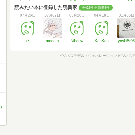
読みたい本に登録した読書家
全416件中 新着8件
)
07月26日
07月02日
05月20日
04月18日
01月06日
ハ
madoto
Nihaow
KenKen
yoshi5t03
ビジネスモデル・ジェネレーション ビジネス
」
)