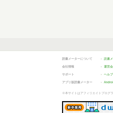
読書メーターについて
読書メ
会社情報
運営会
サポート
ヘルプ
アプリ版読書メーター
Andr
※本サイトはアフィリエイトプログ