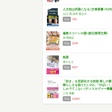
人文知は武器になる (文春新書 1529
山口 周,深井 龍之介
登録
709
倫敦スコーンの謎 (創元推理文庫)
米澤穂信
登録
2536
暁星
湊かなえ
登録
9027
「好き」を言語化する技術 推しの素
晴らしさを語りたいのに「やばい！
しかでてこない (ディスカヴァー携書
三宅 香帆
登録
10309