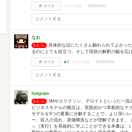
ナイス
コメント(
0
)
2020/04/13
なお
具体的な話にたくさん触れられてよかっ
ネタバレ
るのにとても役立つ。そして現状の解釈の幅を広
ナイス
★3
コメント(
0
)
2018/12/24
hotgrain
3Mやエリクソン、デロイトといった一流
ネタバレ
ビジネスモデルの概念は、実践的かつ革新的なテ
モデルを9つの要素に分解することで、より深いレ
ー、収入の流れ、原価構造などが理解できます。
→［実行］を系統的に学ぶことができる本書は、