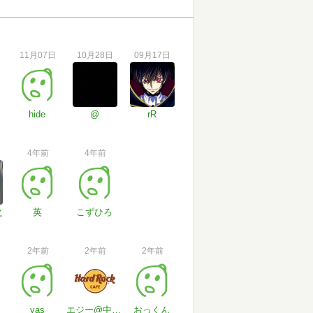
11月07日
10月28日
09月17日
hide
@
rR
4年前
4年前
之
英
こずひろ
2年前
2年前
2年前
yas
エジー@中小企業診断士
おっくん