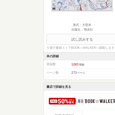
形式：大型本
出版社：翔泳社
試し読みする
※電子書籍ストアBOOK☆WALKERへ移動します
本の詳細
登録数
1283
登録
ページ数
273
ページ
書店で詳細を見る