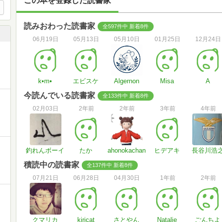
この本を登録した読書家
読みおわった読書家
全597件中 新着8件
06月19日
05月13日
05月10日
01月25日
12月24日
k•m•
エビスケ
Algernon
Misa
A
今読んでいる読書家
全133件中 新着8件
02月03日
2年前
2年前
3年前
4年前
釣れんボーイ
たか
ahonokachan
ヒデアキ
長谷川浩
積読中の読書家
全137件中 新着8件
07月21日
06月28日
04月30日
1年前
2年前
クマリカ
kiricat
さとやん
Natalie
ごんちよ