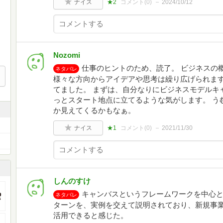
ナイス
★2
コメント(
0
)
2024/10/12
Nozomi
仕事のヒントのため、読了。 ビジネスの
ネタバレ
様々な方向からアイデアや思考は繰り広げられま
てました。 まずは、自分なりにビジネスモデルキ
っとスタート地点に立てるような気がします。 う
か見えてくるかもなぁ。
ナイス
★1
コメント(
0
)
2021/11/30
しんのすけ
キャンバスというフレームワークを中心
ネタバレ
ターンを、実例を交えて説明されており、新規事
活用できると感じた。