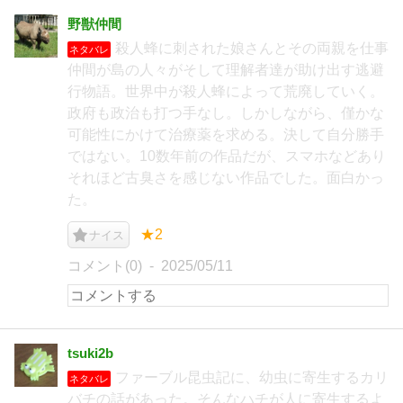
野獣仲間
殺人蜂に刺された娘さんとその両親を仕事
ネタバレ
仲間が島の人々がそして理解者達が助け出す逃避
行物語。世界中が殺人蜂によって荒廃していく。
政府も政治も打つ手なし。しかしながら、僅かな
可能性にかけて治療薬を求める。決して自分勝手
ではない。10数年前の作品だが、スマホなどあり
それほど古臭さを感じない作品でした。面白かっ
た。
★2
ナイス
コメント(0)
2025/05/11
tsuki2b
ファーブル昆虫記に、幼虫に寄生するカリ
ネタバレ
バチの話があった。そんなハチが人に寄生するよ