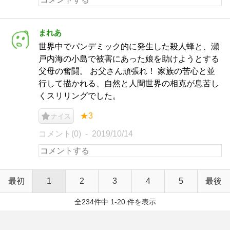
まれあ
世界中でパンデミック的に発生した殺人蜂と、瀬
戸内海の小島で被害にあった娘を助けようとする
父母の奮闘。 お父さん頑張れ！ 家族の苦心と並
行して描かれる、自然と人間世界の相克が息苦し
くスリリングでした。
★3
ナイス
コメント(0)
2019/10/14
最初
1
2
3
4
5
最後
全234件中 1-20 件を表示