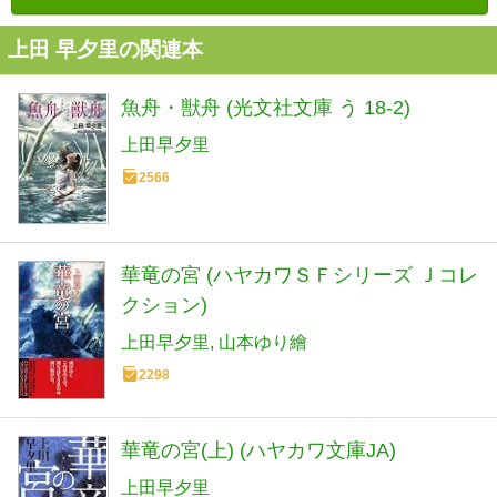
上田 早夕里の関連本
魚舟・獣舟 (光文社文庫 う 18-2)
上田早夕里
2566
華竜の宮 (ハヤカワＳＦシリーズ Ｊコレ
クション)
上田早夕里
山本ゆり繪
2298
華竜の宮(上) (ハヤカワ文庫JA)
上田早夕里