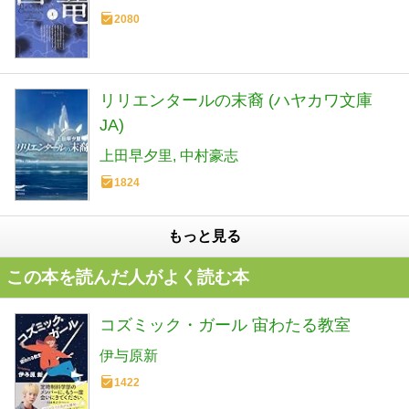
2080
リリエンタールの末裔 (ハヤカワ文庫
JA)
上田早夕里
中村豪志
1824
もっと見る
この本を読んだ人がよく読む本
コズミック・ガール 宙わたる教室
伊与原新
1422