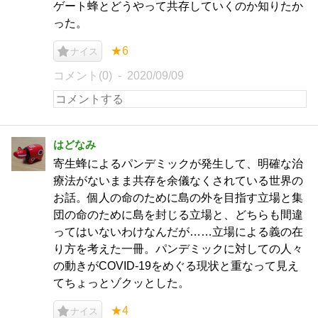
ゲート蜂とどうやって共存していくのか知りたか
った。
★6
ナイス
コメント(0)
2020/09/09
はどなみ
寄生蜂によるパンデミックが発生して、明確な治
療法がないまま共存を余儀なくされている世界の
お話。個人の命のために島の外を目指す立場と集
団の命のために島を封じる立場と、どちらも間違
ってはいないわけなんだが……立場による義の在
り方を考えた一冊。パンデミックに対しての人々
の動きがCOVID-19をめぐる現状と重なって見え
てちょっとゾクッとした。
★4
ナイス