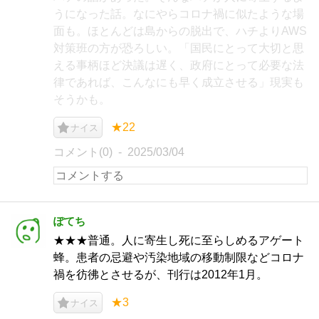
うになった話。なにやらコロナ禍に似たような場
面も。ほとんどは島からの脱出で、ハチよりAWS
対策班の方が恐ろしい。「国民にとって大切と思
える事柄ほど決議は遅く、政府にとって必要な法
律であれば、こんなにも早く成立させる」現実も
そうかも。
★22
ナイス
コメント(0)
2025/03/04
ぽてち
★★★普通。人に寄生し死に至らしめるアゲート
蜂。患者の忌避や汚染地域の移動制限などコロナ
禍を彷彿とさせるが、刊行は2012年1月。
★3
ナイス