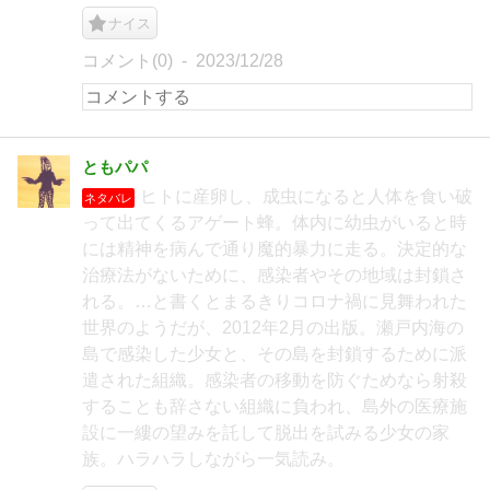
ナイス
コメント(0)
2023/12/28
ともパパ
ヒトに産卵し、成虫になると人体を食い破
ネタバレ
って出てくるアゲート蜂。体内に幼虫がいると時
には精神を病んで通り魔的暴力に走る。決定的な
治療法がないために、感染者やその地域は封鎖さ
れる。…と書くとまるきりコロナ禍に見舞われた
世界のようだが、2012年2月の出版。瀬戸内海の
島で感染した少女と、その島を封鎖するために派
遣された組織。感染者の移動を防ぐためなら射殺
することも辞さない組織に負われ、島外の医療施
設に一縷の望みを託して脱出を試みる少女の家
族。ハラハラしながら一気読み。