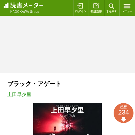
ログイン
新規登録
本を探
ブラック・アゲート
上田早夕里
感想
234