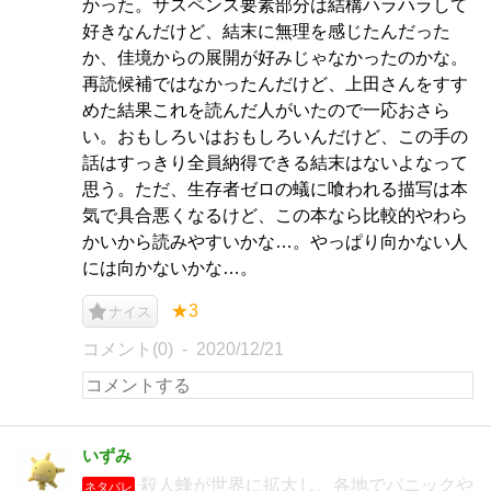
かった。サスペンス要素部分は結構ハラハラして
好きなんだけど、結末に無理を感じたんだった
か、佳境からの展開が好みじゃなかったのかな。
再読候補ではなかったんだけど、上田さんをすす
めた結果これを読んだ人がいたので一応おさら
い。おもしろいはおもしろいんだけど、この手の
話はすっきり全員納得できる結末はないよなって
思う。ただ、生存者ゼロの蟻に喰われる描写は本
気で具合悪くなるけど、この本なら比較的やわら
かいから読みやすいかな…。やっぱり向かない人
には向かないかな…。
★3
ナイス
コメント(0)
2020/12/21
いずみ
殺人蜂が世界に拡大し、各地でパニックや
ネタバレ