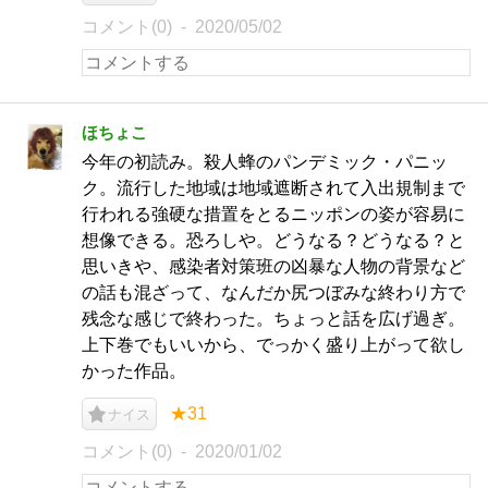
コメント(0)
2020/05/02
ほちょこ
今年の初読み。殺人蜂のパンデミック・パニッ
ク。流行した地域は地域遮断されて入出規制まで
行われる強硬な措置をとるニッポンの姿が容易に
想像できる。恐ろしや。どうなる？どうなる？と
思いきや、感染者対策班の凶暴な人物の背景など
の話も混ざって、なんだか尻つぼみな終わり方で
残念な感じで終わった。ちょっと話を広げ過ぎ。
上下巻でもいいから、でっかく盛り上がって欲し
かった作品。
★31
ナイス
コメント(0)
2020/01/02