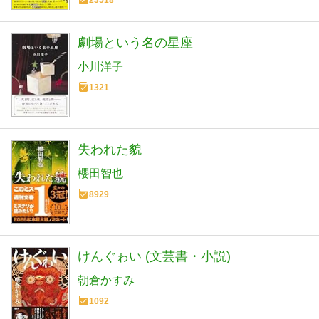
劇場という名の星座
小川洋子
1321
失われた貌
櫻田智也
8929
けんぐゎい (文芸書・小説)
朝倉かすみ
1092