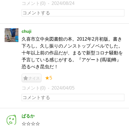
コメント(0)
2024/08/24
chuji
久喜市立中央図書館の本。2012年2月初版。書き
下ろし。久し振りのノンストップノベルでした。
十年以上前の作品だが、まるで新型コロナ騒動を
予言している感じがする。『アゲート(瑪瑙)蜂』
恐るべき昆虫だ！
★5
ナイス
コメント(0)
2024/04/05
ぱるか
☆☆☆☆