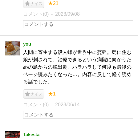
★21
ナイス
コメント(0)
2023/09/08
you
人間に寄生する殺人蜂が世界中に蔓延。島に住む
娘が刺されて、治療できるという病院に向かうた
めの島からの脱出劇。ハラハラして何度も最後の
ページ読みたくなった…。内容に反して軽く読め
る話でした。
★1
ナイス
コメント(0)
2023/06/14
Takesta