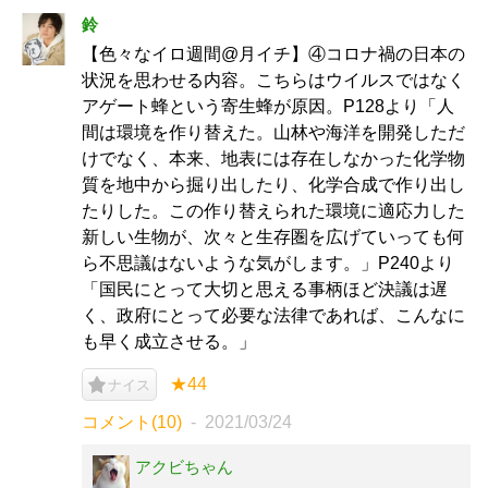
鈴
【色々なイロ週間@月イチ】④コロナ禍の日本の
状況を思わせる内容。こちらはウイルスではなく
アゲート蜂という寄生蜂が原因。P128より「人
間は環境を作り替えた。山林や海洋を開発しただ
けでなく、本来、地表には存在しなかった化学物
質を地中から掘り出したり、化学合成で作り出し
たりした。この作り替えられた環境に適応力した
新しい生物が、次々と生存圏を広げていっても何
ら不思議はないような気がします。」P240より
「国民にとって大切と思える事柄ほど決議は遅
く、政府にとって必要な法律であれば、こんなに
も早く成立させる。」
★44
ナイス
コメント(10)
2021/03/24
アクビちゃん