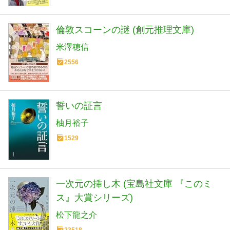
倫敦スコーンの謎 (創元推理文庫)
米澤穂信
2556
誓いの証言
柚月裕子
1529
一次元の挿し木 (宝島社文庫 『このミ
ス』大賞シリーズ)
松下龍之介
23518