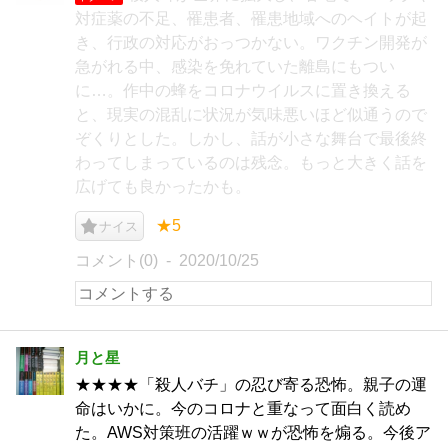
対症薬の不足、罹患者、罹患地域へのヘイトが起
き、行政の対応がおっつかない。ワクチン開発が
急がれる中、感染を免れていた離島にもつい
に…。作中の蜂をコロナウイルスに置き換える
と、現実の混乱に状況が気味悪いほど似通うので
ぞくりとした。しかし、話が小さな舞台で最後終
わってしまっているのは残念。もっと大きく話を
広げても良かったかも。
★5
ナイス
コメント(0)
2020/10/25
月と星
★★★★「殺人バチ」の忍び寄る恐怖。親子の運
命はいかに。今のコロナと重なって面白く読め
た。AWS対策班の活躍ｗｗが恐怖を煽る。今後ア