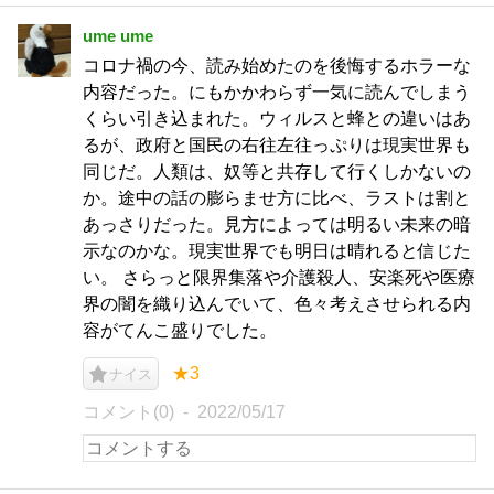
ume ume
コロナ禍の今、読み始めたのを後悔するホラーな
内容だった。にもかかわらず一気に読んでしまう
くらい引き込まれた。ウィルスと蜂との違いはあ
るが、政府と国民の右往左往っぷりは現実世界も
同じだ。人類は、奴等と共存して行くしかないの
か。途中の話の膨らませ方に比べ、ラストは割と
あっさりだった。見方によっては明るい未来の暗
示なのかな。現実世界でも明日は晴れると信じた
い。 さらっと限界集落や介護殺人、安楽死や医療
界の闇を織り込んでいて、色々考えさせられる内
容がてんこ盛りでした。
★3
ナイス
コメント(0)
2022/05/17