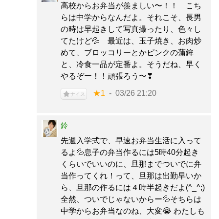
高校からお弁当が羨ましい〜！！ こち
らは中学からなんだよ。それこそ、長男
の時は早起きして写真撮ったり、色々し
てたけど💦 最近は、玉子焼き、お肉炒
めて、ブロッコリーとかピンクの蒲鉾
と、冷食一品が定番よ。そうだね、早く
やるぞー！！頑張ろう〜❣
★1
03/26 21:20
ナイス
鈴
先週入学式で、早速お弁当生活に入って
るよ💦息子の弁当作るには5時40分起き
くらいでいいのに、旦那までついでに弁
当作ってくれ！って、旦那は出勤早いか
ら、旦那の作るには４時半起きだよ(^_^;)
全然、ついでじゃないからー💦そちらは
中学からお弁当なのね、大変😭 わたしも