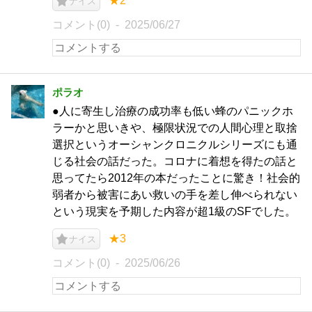
★2
ナイス
コメント(0)
2025/06/27
ポラオ
●人に寄生し治療の成功率も低い蜂のパニックホ
ラーかと思いきや、極限状況での人間心理と取捨
選択というオーシャンクロニクルシリーズにも通
じる社会の話だった。コロナに着想を得たの話と
思ってたら2012年の本だったことに驚き！社会的
弱者から被害にあい救いの手を差し伸べられない
という現実を予期した内容が超1級のSFでした。
★3
ナイス
コメント(0)
2025/06/26