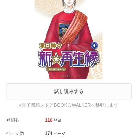
試し読みする
※電子書籍ストアBOOK☆WALKERへ移動します
登録数
116
登録
ページ数
174
ページ