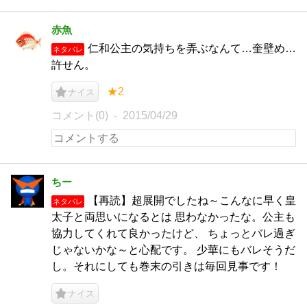
赤魚
仁和公主の気持ちを弄ぶなんて…奎壁め…
ネタバレ
許せん。
★2
ナイス
コメント(0)
2015/04/29
ちー
【再読】超展開でしたね～こんなに早く皇
ネタバレ
太子と両思いになるとは 思わなかったな。公主も
協力してくれて良かったけど、 ちょっとバレ過ぎ
じゃないかな～と心配です。 少華にもバレそうだ
し。それにしても巻末の引きは毎回見事です！
ナイス