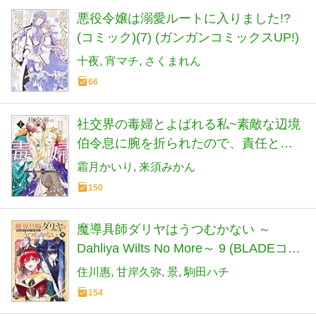
悪役令嬢は溺愛ルートに入りました!?
(コミック)(7) (ガンガンコミックスUP!)
十夜
宵マチ
さくまれん
66
社交界の毒婦とよばれる私~素敵な辺境
伯令息に腕を折られたので、責任とっ
てもらいます~ 1 (花とゆめコミックス
霜月かいり
来須みかん
スペシャル)
150
魔導具師ダリヤはうつむかない ～
Dahliya Wilts No More～ 9 (BLADEコミ
ックス)
住川惠
甘岸久弥
景
駒田ハチ
154