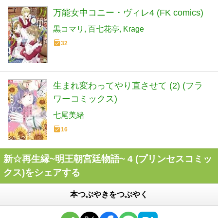
万能女中コニー・ヴィレ4 (FK comics)
黒コマリ
百七花亭
Krage
32
生まれ変わってやり直させて (2) (フラ
ワーコミックス)
七尾美緒
16
新☆再生縁~明王朝宮廷物語~ 4 (プリンセスコミッ
クス)をシェアする
本つぶやきをつぶやく