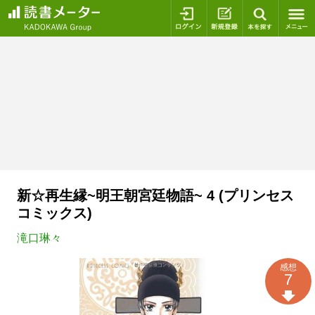
ログイン
新規登録
本を探
新☆再生縁~明王朝宮廷物語~ 4 (プリンセス
コミックス)
滝口琳々
感想
7