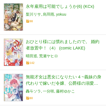
永年雇用は可能でしょうか(6) (KCx)
梨川リサ
烏羽雨
yokuu
98
おひとり様には慣れましたので。 婚約
者放置中！（4） (comic LAKE)
晴田巡
荒瀬ヤヒロ
142
無能才女は悪女になりたい 4 ~義妹の身
代わりで嫁いだ令嬢、公爵様の溺愛に
気づかない~ (フロース コミック)
轟斗ソラ
一分咲
藤村ゆかこ
80