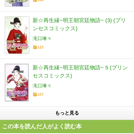
144
新☆再生縁~明王朝宮廷物語~ (3) (プリ
ンセスコミックス)
滝口琳々
122
新☆再生縁~明王朝宮廷物語~ 5 (プリン
セスコミックス)
滝口琳々
107
もっと見る
この本を読んだ人がよく読む本