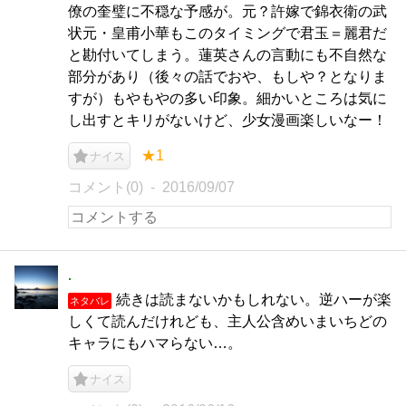
僚の奎璧に不穏な予感が。元？許嫁で錦衣衛の武
状元・皇甫小華もこのタイミングで君玉＝麗君だ
と勘付いてしまう。蓮英さんの言動にも不自然な
部分があり（後々の話でおや、もしや？となりま
すが）もやもやの多い印象。細かいところは気に
し出すとキリがないけど、少女漫画楽しいなー！
★1
ナイス
コメント(0)
2016/09/07
.
続きは読まないかもしれない。逆ハーが楽
ネタバレ
しくて読んだけれども、主人公含めいまいちどの
キャラにもハマらない…。
ナイス