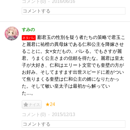
コメント(0)
2016/06/16
すみの
酈君玉の性別を疑う者たちの策略で君玉こ
ネタバレ
と麗君に祐樘の異母妹である仁和公主を降嫁させ
ることに。女×女だもの、バレる。でもさすが麗
君。うまく公主さまの信頼を得たな。麗君は皇太
子が大好き、仁和はエリート文官でも奎壁の方が
お好み、そしてますます出世スピードに差がつい
て焦りまくる奎壁は仁和公主の婿になりたかっ
た。そして敏い皇太子は最初から解ってい
た…。
★24
ナイス
コメント(0)
2015/12/13