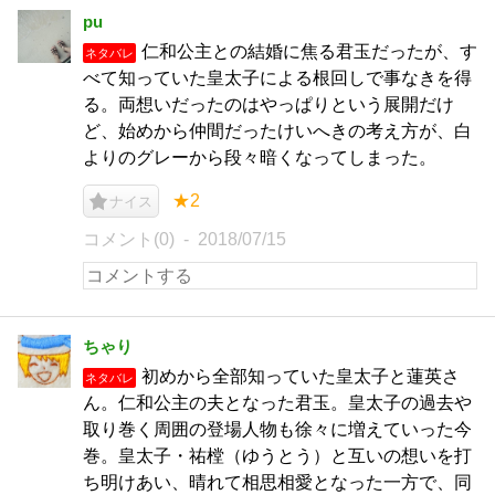
pu
仁和公主との結婚に焦る君玉だったが、す
ネタバレ
べて知っていた皇太子による根回しで事なきを得
る。両想いだったのはやっぱりという展開だけ
ど、始めから仲間だったけいへきの考え方が、白
よりのグレーから段々暗くなってしまった。
★2
ナイス
コメント(0)
2018/07/15
ちゃり
初めから全部知っていた皇太子と蓮英さ
ネタバレ
ん。仁和公主の夫となった君玉。皇太子の過去や
取り巻く周囲の登場人物も徐々に増えていった今
巻。皇太子・祐樘（ゆうとう）と互いの想いを打
ち明けあい、晴れて相思相愛となった一方で、同