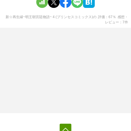
新☆再生縁~明王朝宮廷物語~ 4 (プリンセスコミックス)
の
評価
67
％
感想・
レビュー
7
件