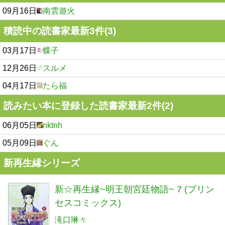
09月16日
南雲遊火
積読中の読書家最新3件(3)
03月17日
蝶子
12月26日
スルメ
04月17日
たら福
読みたい本に登録した読書家最新2件(2)
06月05日
nktnh
05月09日
ぐん
新再生縁シリーズ
新☆再生縁~明王朝宮廷物語~ 7 (プリン
セスコミックス)
滝口琳々