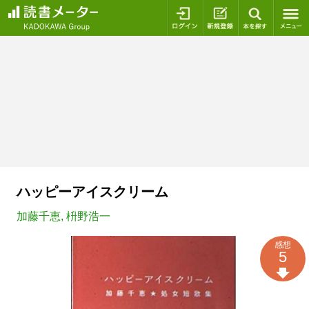
ログイン
新規登録
本を探
ハッピーアイスクリーム
加藤千恵
,
枡野浩一
感想
5