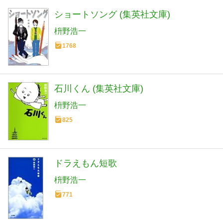
ショートソング (集英社文庫)
枡野浩一
1768
石川くん (集英社文庫)
枡野浩一
825
ドラえもん短歌
枡野浩一
771