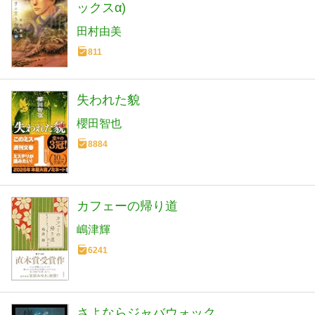
ックスα)
田村由美
811
失われた貌
櫻田智也
8884
カフェーの帰り道
嶋津輝
6241
さよならジャバウォック