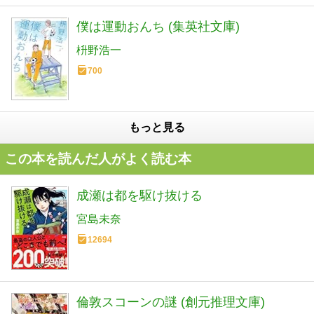
僕は運動おんち (集英社文庫)
枡野浩一
700
もっと見る
この本を読んだ人がよく読む本
成瀬は都を駆け抜ける
宮島未奈
12694
倫敦スコーンの謎 (創元推理文庫)