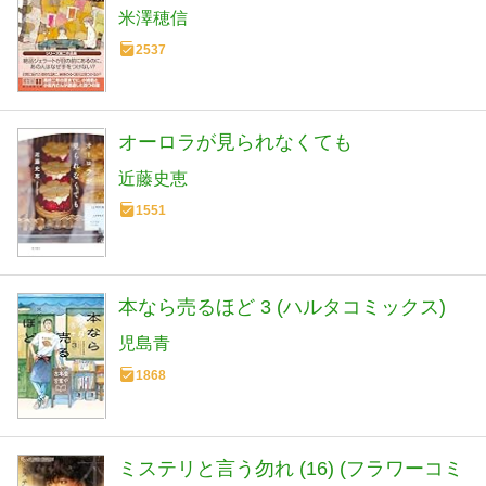
米澤穂信
2537
オーロラが見られなくても
近藤史恵
1551
本なら売るほど 3 (ハルタコミックス)
児島青
1868
ミステリと言う勿れ (16) (フラワーコミ