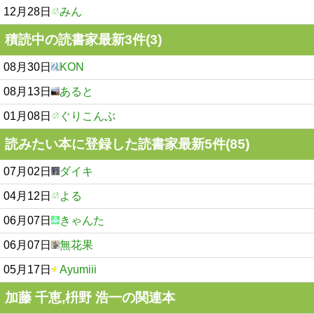
12月28日
みん
積読中の読書家最新3件(3)
08月30日
KON
08月13日
あると
01月08日
ぐりこんぶ
読みたい本に登録した読書家最新5件(85)
07月02日
ダイキ
04月12日
よる
06月07日
きゃんた
06月07日
無花果
05月17日
Ayumiii
加藤 千恵,枡野 浩一の関連本