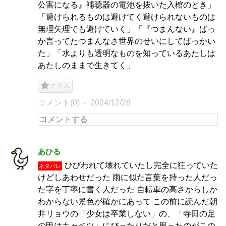
公害になる』補聴器の電池を抜いた入棺のとき」
「避けられるものは避けてく避けられないものは
無理矢理でも避けていく」「『つまんない』ばっ
か言ってたつまんなさ世界のせいにしてばっかい
た」「水よりも透明なものを知っているあたしは
あたしのままで生きてく」
ナイス
コメント(0)
2024/12/28
あひる
ひびわれて壊れていたし完全に狂っていた
ネタバレ
けどしあわせだった 雨に似た言葉を持った人だっ
た字を丁寧に書く人だった 自転車の高さからしか
わからない景色が確かにあって この前に読んだ朝
井リョウの「少女は卒業しない」の、「寺田の足
の甲はキャベツ」にぴったりだと思ったのがこの