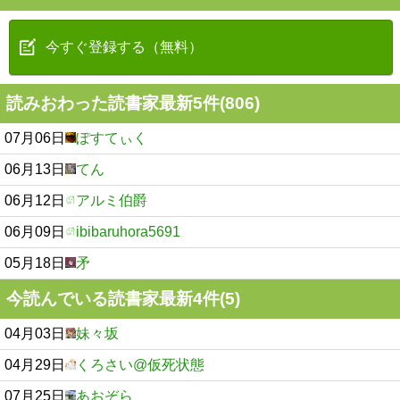
今すぐ登録する（無料）
読みおわった読書家最新5件(806)
07月06日
ぽすてぃく
06月13日
てん
06月12日
アルミ伯爵
06月09日
ibibaruhora5691
05月18日
矛
今読んでいる読書家最新4件(5)
04月03日
妹々坂
04月29日
くろさい@仮死状態
07月25日
あおぞら