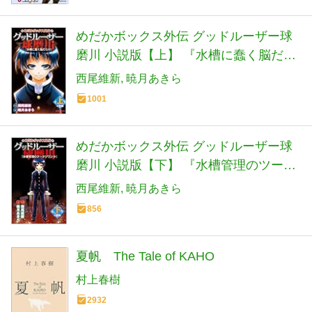
めだかボックス外伝 グッドルーザー球
磨川 小説版【上】 『水槽に蠢く脳だら
け』 (JUMP j BOOKS)
西尾維新
暁月あきら
1001
めだかボックス外伝 グッドルーザー球
磨川 小説版【下】 『水槽管理のツーク
ツワンク』 (JUMP j BOOKS)
西尾維新
暁月あきら
856
夏帆 The Tale of KAHO
村上春樹
2932