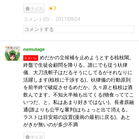
★3
ナイス
コメント(0)
2017/09/24
nemutage
めだかの立候補を止めようとする椋枝閾。
ネタバレ
終盤で生徒会顧問を降りる。誰にでも従う杁律
儀、大刀洗斬子はだるそうにしてるがそれなりに
活躍します(椋枝に干渉する)。杁律儀の行動原則
を前半終で破綻させるめだか。久々原と椋枝は酒
飲んでます。不知火半袖も出てくる(物食っててこ
いつだ、と。私はあまり好きではない)。長者原融
通(誰よりも公平な審判)はちょっと出て消える。
ラストは目安箱の設置(漫画の最初に戻る)。あと
がきが無いのが多少不満
ナイス