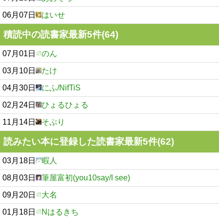
06月07日
はいせ
積読中の読書家最新5件(64)
07月01日
のん
03月10日
たけ
04月30日
にふ/NifTiS
02月24日
ひょるひょる
11月14日
そぶり
読みたい本に登録した読書家最新5件(62)
03月18日
暇人
08月03日
筆屋富初(you10say/I see)
09月20日
大名
01月18日
Nはるきち