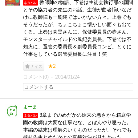
教師陣の物語、下巻は生徒会執行部の顧問
ネタバレ
とその協力者の先生のお話。生徒が曲者揃いなだ
けに教師陣も一筋縄ではいかない方々。上巻でも
そうだったが、ちょこちょこ懐かしい面々も出て
くる。上巻は真黒さんに、保健委員長の赤さん、
モンスターチャイルドの風紀委員長。下巻では不
知火に、選管の委員長＆副委員長コンビ。とくに
仕事をしている選管委員長に注目！笑
★2
ナイス
コメント(0)
2014/01/24
よーま
3章までのめだかの始末の悪さから箱庭学
ネタバレ
園の教師は大変な仕事だな、とぼんやり思った。
本編の結末は理解のいくものだったが、それでも
椋枝先生とめだかとの直接対決が見たかった。