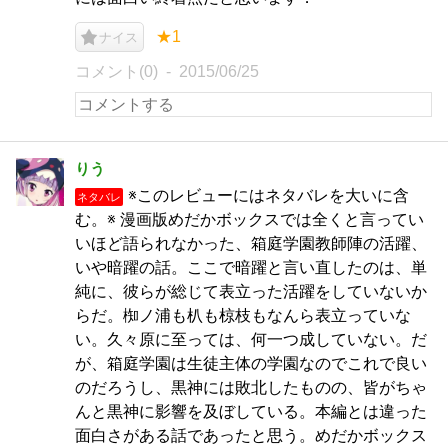
★1
ナイス
コメント(0)
2015/06/25
りう
※このレビューにはネタバレを大いに含
ネタバレ
む。※ 漫画版めだかボックスでは全くと言ってい
いほど語られなかった、箱庭学園教師陣の活躍、
いや暗躍の話。ここで暗躍と言い直したのは、単
純に、彼らが総じて表立った活躍をしていないか
らだ。椥ノ浦も朳も椋枝もなんら表立っていな
い。久々原に至っては、何一つ成していない。だ
が、箱庭学園は生徒主体の学園なのでこれで良い
のだろうし、黒神には敗北したものの、皆がちゃ
んと黒神に影響を及ぼしている。本編とは違った
面白さがある話であったと思う。めだかボックス