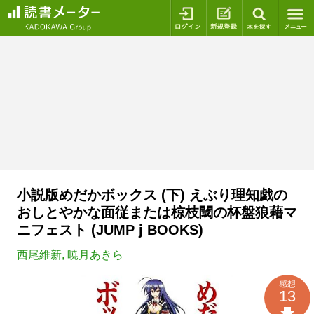
ログイン
新規登録
本を探
小説版めだかボックス (下) えぶり理知戯の
おしとやかな面従または椋枝閾の杯盤狼藉マ
ニフェスト (JUMP j BOOKS)
西尾維新
,
暁月あきら
感想
13