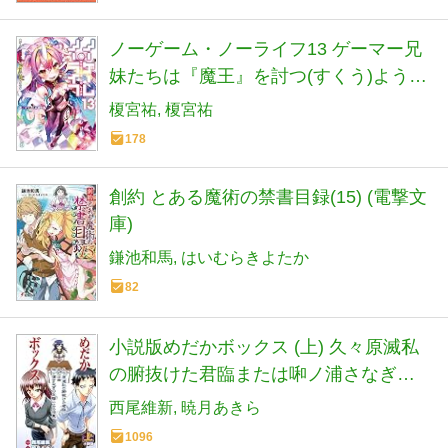
ノーゲーム・ノーライフ13 ゲーマー兄
妹たちは『魔王』を討つ(すくう)ようで
す (MF文庫J)
榎宮祐
榎宮祐
178
創約 とある魔術の禁書目録(15) (電撃文
庫)
鎌池和馬
はいむらきよたか
82
小説版めだかボックス (上) 久々原滅私
の腑抜けた君臨または啝ノ浦さなぎの
足蹴による投票 (JUMP j BOOKS)
西尾維新
暁月あきら
1096