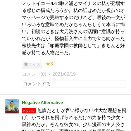
ノットイコールの啝ノ浦とマイナスの杁が登場す
る感じの構成だろうか。杁の話はめだか視点のオ
マケページで完結するのだけれど、最後の一文が
いろいろな意味でめだかちゃんらしくて本当に怖
い。初読のときは大刀洗さんの活躍に意識が持っ
ていかれたが、怪物新入生に全力で立ち向かった
椋枝先生は「箱庭学園の教師として」きちんと好
感が持てる人物だった。
★3
ナイス
コメント(0)
2021/02/19
Negative Alternative
無謀だとしか言い様がない壮大な理想を掲
ネタバレ
げ、かつそれを掲げられるだけの力を持つ少女・
黒神めだか。そんな彼女の、少年漫画の主人公さ