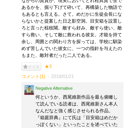
ながらの資質が、現実においてどれ程異質で歪で
あるかを、掘り下げて砕いて、再構築した物語で
もあるとも言える。さて。めだかに生徒会長にな
らないかと提案した日之影空洞。目安箱を設置し
ろと言った椋枝閾。敵すら好み、敵すら使い、敵
すら救い、そして敵に救われる彼女。才能を持て
余し、周囲との関わり方を探っては、学校に馴染
めず苦しんでいた彼女に、一つの指針を与えたの
もまた、敵対者だった二人である。
★3
ナイス
コメント(1)
2018/01/21
Negative Alternative
何というか、西尾維新作品を最も俯瞰し
て読んでいる読者は、西尾維新さん本人
なんだなと強く感じさせられる作品。
『箱庭辞典』にて氏は「目安箱はめだか
っぽくない」といったことを述べていた