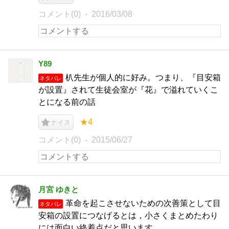
コメント(0)
2016/03/08
Y89
朳先生が個人的に好み。つまり、『目安箱
ネタバレ
が設置』されて生徒会室が『花』で溢れていくこ
とになる前の話
★4
ナイス
コメント(0)
2015/06/27
月宮 ゆきと
革命を起こさせないための次善策として目
ネタバレ
安箱の設置につなげるとは，小さくまとめたわり
には面白い終着点だと思います．