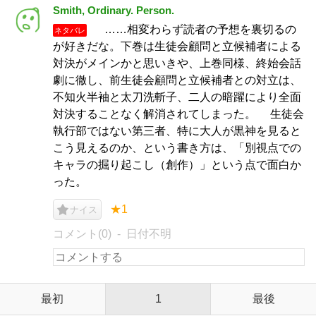
Smith, Ordinary. Person.
……相変わらず読者の予想を裏切るの
ネタバレ
が好きだな。下巻は生徒会顧問と立候補者による
対決がメインかと思いきや、上巻同様、終始会話
劇に徹し、前生徒会顧問と立候補者との対立は、
不知火半袖と太刀洗斬子、二人の暗躍により全面
対決することなく解消されてしまった。 生徒会
執行部ではない第三者、特に大人が黒神を見ると
こう見えるのか、という書き方は、「別視点での
キャラの掘り起こし（創作）」という点で面白か
った。
★1
ナイス
コメント(0)
日付不明
最初
1
最後