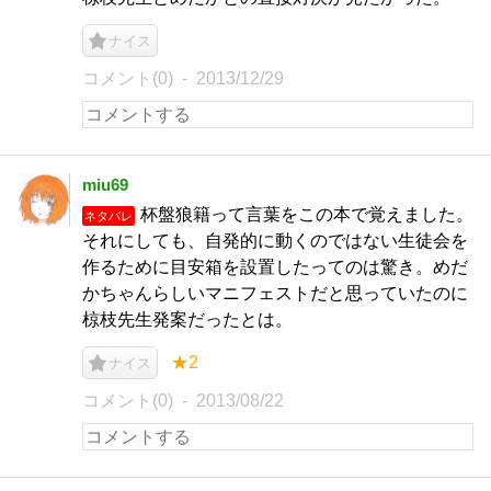
ナイス
コメント(0)
2013/12/29
miu69
杯盤狼籍って言葉をこの本で覚えました。
ネタバレ
それにしても、自発的に動くのではない生徒会を
作るために目安箱を設置したってのは驚き。めだ
かちゃんらしいマニフェストだと思っていたのに
椋枝先生発案だったとは。
★2
ナイス
コメント(0)
2013/08/22