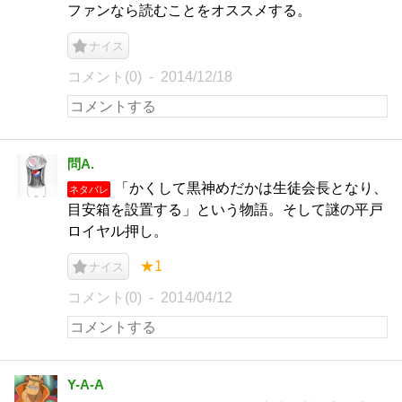
ファンなら読むことをオススメする。
ナイス
コメント(0)
2014/12/18
問A.
「かくして黒神めだかは生徒会長となり、
ネタバレ
目安箱を設置する」という物語。そして謎の平戸
ロイヤル押し。
★1
ナイス
コメント(0)
2014/04/12
Y-A-A