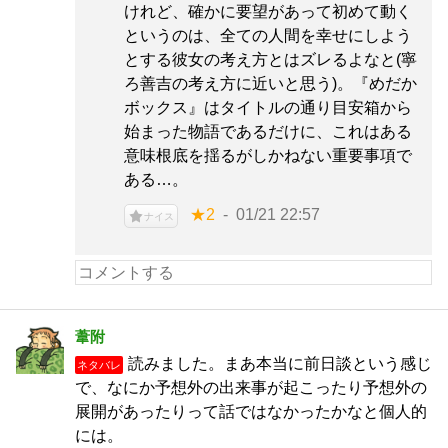
けれど、確かに要望があって初めて動く
というのは、全ての人間を幸せにしよう
とする彼女の考え方とはズレるよなと(寧
ろ善吉の考え方に近いと思う)。『めだか
ボックス』はタイトルの通り目安箱から
始まった物語であるだけに、これはある
意味根底を揺るがしかねない重要事項で
ある…。
★2
01/21 22:57
ナイス
葦附
読みました。まあ本当に前日談という感じ
ネタバレ
で、なにか予想外の出来事が起こったり予想外の
展開があったりって話ではなかったかなと個人的
には。