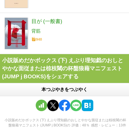
目が (一般書)
背筋
940
小説版めだかボックス (下) えぶり理知戯のおしと
やかな面従または椋枝閾の杯盤狼藉マニフェスト
(JUMP j BOOKS)をシェアする
本つぶやきをつぶやく
小説版めだかボックス (下) えぶり理知戯のおしとやかな面従または椋枝閾の杯
盤狼藉マニフェスト (JUMP j BOOKS)
の
評価
48
％
感想・レビュー
13
件