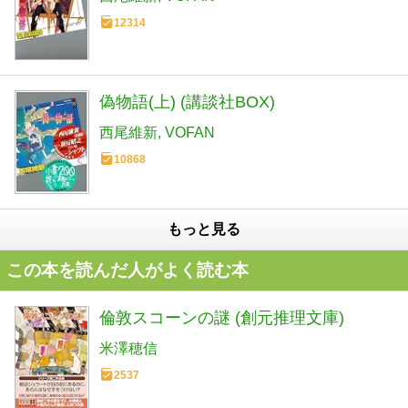
12314
偽物語(上) (講談社BOX)
西尾維新
VOFAN
10868
もっと見る
この本を読んだ人がよく読む本
倫敦スコーンの謎 (創元推理文庫)
米澤穂信
2537