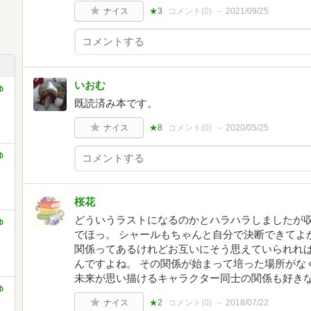
ナイス
★3
コメント(
0
)
2021/09/25
いおむ
ゆ
既読済み本です。
ナイス
★8
コメント(
0
)
2020/05/25
ゆ
桜花
どういうラストになるのかとハラハラしましたが
ゆ
でほっ。 シャールもちゃんと自分で決断できてよ
関係ってあるけれどお互いにそう思えていられれ
んですよね。 その関係が始まって培った場所がな
未来が思い描けるキャラクター同士の関係も好き
ゆ
ナイス
★2
コメント(
0
)
2018/07/22