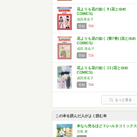
花よりも花の如く 9 (花とゆめ
COMICS)
成田美名子
登録
759
花よりも花の如く (第7巻) (花とゆめ
COMICS)
成田 美名子
登録
716
花よりも花の如く 13 (花とゆめ
COMICS)
成田美名子
登録
700
もっと見る
この本を読んだ人がよく読む本
本なら売るほど 3 (ハルタコミックス
児島 青