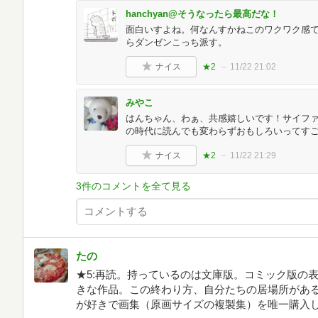
hanchyan@そうなったら最高だな！
面白いすよね。何なんすかねこのワクワク感て
らダンゼンこっち派す。
ナイス
★2
11/22 21:02
みやこ
はんちゃん、わぁ、共感嬉しいです！サイフ
の時代に読んでも変わらずおもしろいってす
ナイス
★2
11/22 21:29
3件のコメントを全て見る
たの
★5:再読。持っているのは文庫版。コミック版の
きな作品。この終わり方、自分たちの居場所があ
が好きで画集（原画サイズの複製集）を唯一購入