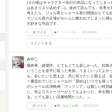
(その後はキャラクター先行の作品になってしまっ
はあまり入り込めず…)。改めて読んでも、全巻を
考えたら、ジェル君とシャール君の関係がとても
てジェル君の立場がセレムに喰われてしまった感
大好きな作品です。
ナイス
★7
コメント(
0
)
2023/05/04
みやこ
最終巻。超傑作。とてもとても楽しかった。拉致
いうことを逆手に取った奇策。うまくいってよか
も。会いたいと思えば、共に在りたいと願えば、
一番恐れていたシャールの「望めばいつでも帰っ
のシャール出演映画「フィリシア」は嬉しい特別
し、何よりストーリーがとてもよかった。本を開
る。とても楽しい読書時間だった。→
ナイス
★55
コメント(
3
)
2022/11/22