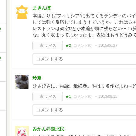
まきんぼ
本編よりも“フィリシア”に出てくるランディのバ
しては強く反応してしまう！ていうか、これはシャ
レストランは架空⁉︎とか本編が頭に残らない〜！(
め
な。丸く収まってよかったよ。表紙はもうどうみ
ナイス
★2
コメント(
0
)
2015/06/27
め
玲奈
ひさびさに、再読。最終巻。やはり名作だよね～(^O
ナイス
★1
コメント(
0
)
2013/08/15
みかん@道北民