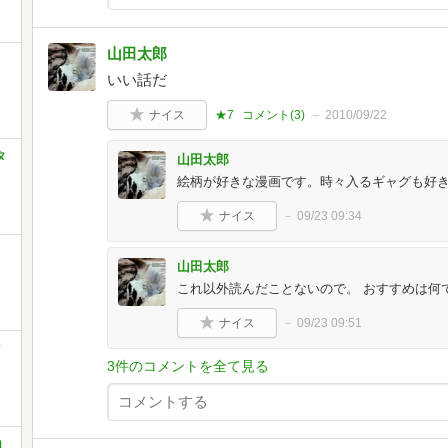
山田太郎
いい話だ
ナイス
★7
コメント(
3
)
2010/09/22
タ
山田太郎
絵柄が好きな漫画です。時々入るギャグも好
ナイス
09/23 09:34
山田太郎
これ以外読んだことないので。 おすすめは何
ナイス
09/23 09:51
ク
3件のコメントを全て見る
コ