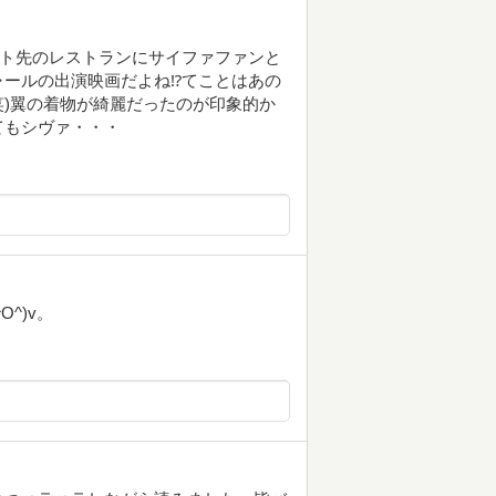
イト先のレストランにサイファファンと
ールの出演映画だよね⁉︎てことはあの
笑)翼の着物が綺麗だったのが印象的か
てもシヴァ・・・
^)v。