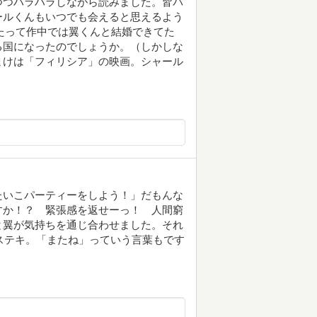
つつハラハラしながら読みました。皆バ
ールくんもいつでも会えると思えるよう
上たって作中では翼くんと結婚できてた
る国になったのでしょうか。（しかしな
まけは「フィリシア」の映画。シャール
たいこパーティーをしよう！」だもんな
すか！？ 緊張感を返せーっ！ 人間窮
と翼が気持ちを通じ合わせました。それ
てステキ。「またね」っていう言葉もです