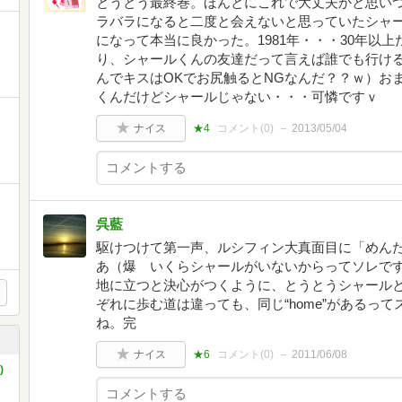
とうとう最終巻。ほんとにこれで大丈夫かと思い
ラバラになると二度と会えないと思っていたシャ
になって本当に良かった。1981年・・・30年以
り、シャールくんの友達だって言えば誰でも行け
んでキスはOKでお尻触るとNGなんだ？？ｗ）お
くんだけどシャールじゃない・・・可憐ですｖ
ナイス
★4
コメント(
0
)
2013/05/04
呉藍
駆けつけて第一声、ルシフィン大真面目に「めん
あ（爆 いくらシャールがいないからってソレで
地に立つと決心がつくように、とうとうシャール
ぞれに歩む道は違っても、同じ“home”があるっ
ね。完
ナイス
★6
コメント(
0
)
2011/06/08
)