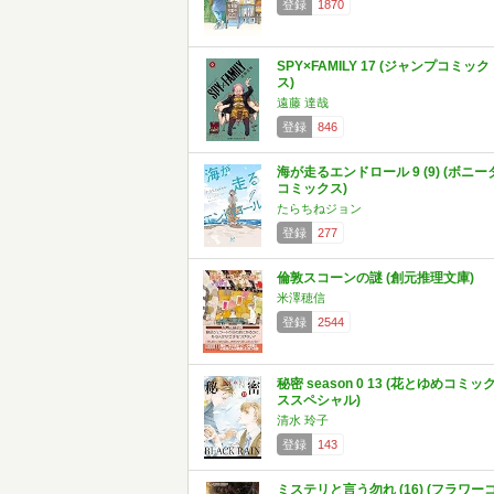
登録
1870
SPY×FAMILY 17 (ジャンプコミック
ス)
遠藤 達哉
登録
846
海が走るエンドロール 9 (9) (ボニー
コミックス)
たらちねジョン
登録
277
倫敦スコーンの謎 (創元推理文庫)
米澤穂信
登録
2544
秘密 season 0 13 (花とゆめコミッ
ススペシャル)
清水 玲子
登録
143
ミステリと言う勿れ (16) (フラワー