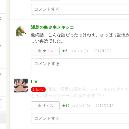
ゆ
浦島の亀＠南メキシコ
最終話、こんな話だったっけねえ、さっぱり記憶
しい再読でした。
ゆ
ナイス
★5
コメント(
0
)
2017/12/23
ゆ
LIV
再読。満足の最終巻。シャールの友達だ
ネタバレ
と言いきったシャールの決断がすごい。
ナイス
★19
コメント(
0
)
2016/05/14