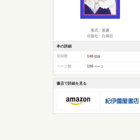
形式：新書
出版社：白泉社
本の詳細
登録数
140
登録
ページ数
188
ページ
書店で詳細を見る