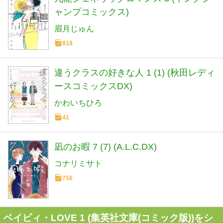
ャンプコミックス)
眉月じゅん
818
違うクラスの好きな人 1 (1) (秋田レディ
ースコミックスDX)
かわいちひろ
41
凪のお暇 7 (7) (A.L.C.DX)
コナリミサト
756
ベイビィ・LOVE 1 (集英社文庫(コミック版))をシ