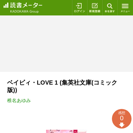
ログイン
新規登録
本を探
ベイビィ・LOVE 1 (集英社文庫(コミック
版))
椎名あゆみ
感想
0