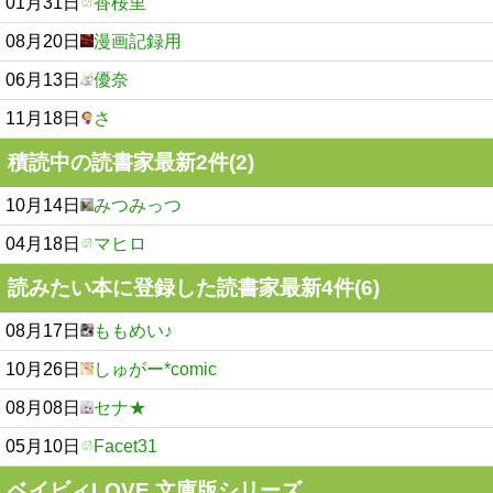
01月31日
香桜里
08月20日
漫画記録用
06月13日
優奈
11月18日
さ
積読中の読書家最新2件(2)
10月14日
みつみっつ
04月18日
マヒロ
読みたい本に登録した読書家最新4件(6)
08月17日
ももめい♪
10月26日
しゅがー*comic
08月08日
セナ★
05月10日
Facet31
ベイビィLOVE 文庫版シリーズ