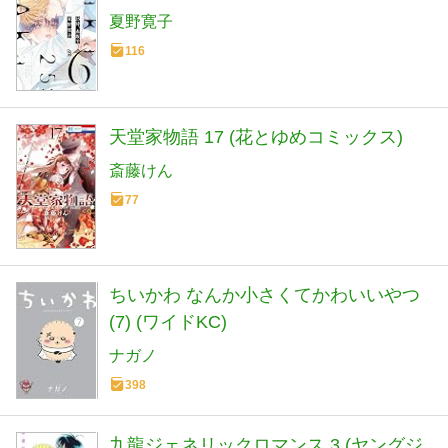
夏野寛子
116
天堂家物語 17 (花とゆめコミックス)
斎藤けん
77
ちいかわ なんか小さくてかわいいやつ
(7) (ワイドKC)
ナガノ
398
九龍ジェネリックロマンス 3 (ヤングジ