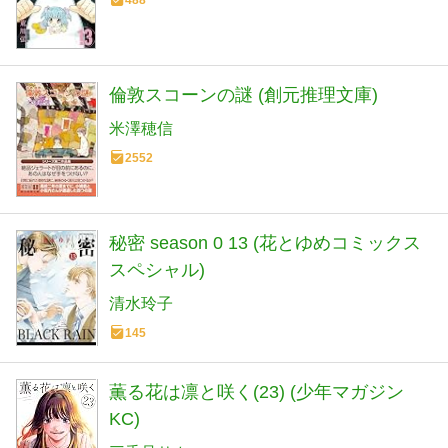
倫敦スコーンの謎 (創元推理文庫)
米澤穂信
2552
秘密 season 0 13 (花とゆめコミックス
スペシャル)
清水玲子
145
薫る花は凛と咲く(23) (少年マガジン
KC)