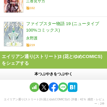
三香見サカ
102
ファイブスター物語 19 (ニュータイプ
100%コミックス)
永野護
219
エイリアン通り(ストリート)3 (花とゆめCOMICS)
をシェアする
本つぶやきをつぶやく
エイリアン通り(ストリート)3 (花とゆめCOMICS)
の
評価
42
％
感想・レビュ
ー
2
件