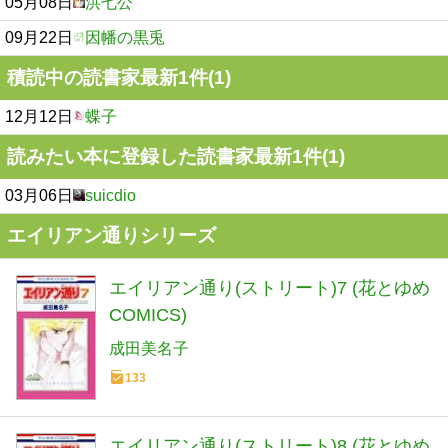
05月08日
洪七公
09月22日
因幡の黒兎
積読中の読書家最新1件(1)
12月12日
蝶子
読みたい本に登録した読書家最新1件(1)
03月06日
suicdio
エイリアン通りシリーズ
エイリアン通り(ストリート)7 (花とゆめ
COMICS)
成田美名子
133
エイリアン通り(ストリート)8 (花とゆめ