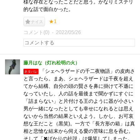
様な存在となったことだと思う。かなりミステリ
的な話で面白かった。
★1
ナイス
コメント(0)
2022/05/26
藤月はな（灯れ松明の火）
「シェヘラザードの千二夜物語」の皮肉さ
ネタバレ
と言ったら。まあ、シェヘラザードは千夜を超え
てから結構、自分の頭の賢さを鼻に掛けて不遜に
なっていたし、人の話を最後まで聞かずにすぐに
「詰まらない」と片付ける王のように器が小さい
男が一緒になったとしても幸せになれるとは思え
ないから当然の結果といえよう。しかし、お可哀
想な王だこと（黒笑)。一方で「長方形の箱」は真
相と悲愴な結末から伺える愛の苦味に息を呑む。
そして「✖ばかりの社説」は爆笑してしまった。