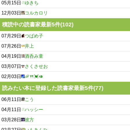
05月15日
ゆきち
12月03日
コルカロリ
積読中の読書家最新5件(102)
07月29日
つばめ子
07月26日
井上
04月19日
酒呑み童
03月07日
さくさせお
02月03日
🦐🍴💓🥑
読みたい本に登録した読書家最新5件(77)
06月11日
こう
04月11日
ハッシー
03月28日
彼方
02月27日
いもあん🍠