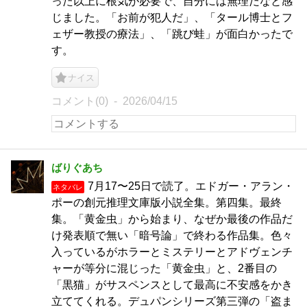
った以上に根気が必要で、自分には無理だなと感
じました。「お前が犯人だ」、「タール博士とフ
ェザー教授の療法」、「跳び蛙」が面白かったで
す。
ナイス
コメント(0)
2026/04/15
ばりぐあち
7月17〜25日で読了。エドガー・アラン・
ネタバレ
ポーの創元推理文庫版小説全集。第四集。最終
集。「黄金虫」から始まり、なぜか最後の作品だ
け発表順で無い「暗号論」で終わる作品集。色々
入っているがホラーとミステリーとアドヴェンチ
ャーが等分に混じった「黄金虫」と、2番目の
「黒猫」がサスペンスとして最高に不安感をかき
立ててくれる。デュパンシリーズ第三弾の「盗ま