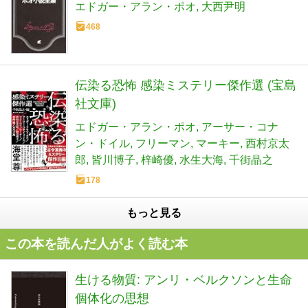
エドガー・アラン・ポオ
大西尹明
468
伝染る恐怖 感染ミステリー傑作選 (宝島
社文庫)
エドガー・アラン・ポオ
アーサー・コナ
ン・ドイル
フリーマン
マーキー
西村京太
郎
皆川博子
梓崎優
水生大海
千街晶之
178
もっと見る
この本を読んだ人がよく読む本
生ける物質: アンリ・ベルクソンと生命
個体化の思想