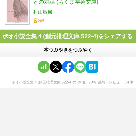
との対話 (ちくま学芸文庫)
村山敏勝
205
ポオ小説全集 4 (創元推理文庫 522-4)をシェアする
本つぶやきをつぶやく
ポオ小説全集 4 (創元推理文庫 522-4)
の
評価
78
％
感想・レビュー
4
件