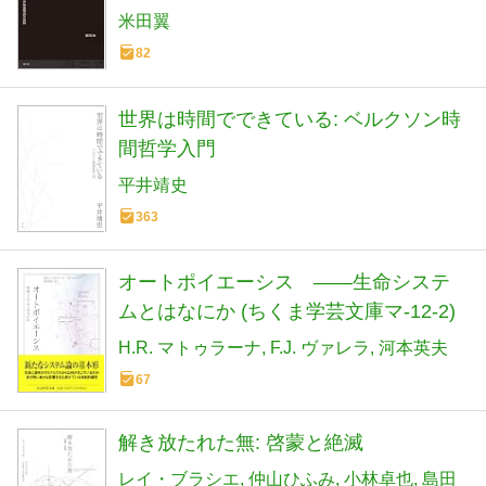
米田翼
82
世界は時間でできている: ベルクソン時
間哲学入門
平井靖史
363
オートポイエーシス ――生命システ
ムとはなにか (ちくま学芸文庫マ-12-2)
H.R. マトゥラーナ
F.J. ヴァレラ
河本英夫
67
解き放たれた無: 啓蒙と絶滅
レイ・ブラシエ
仲山ひふみ
小林卓也
島田