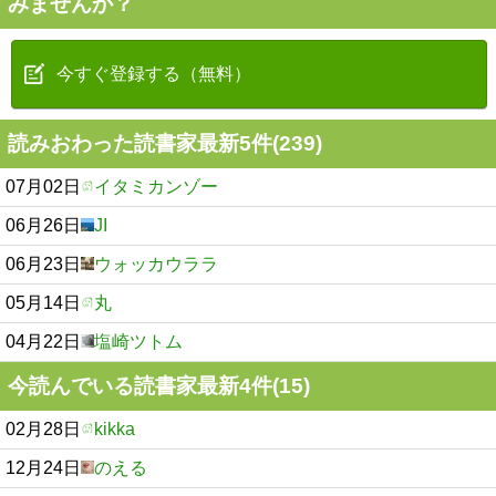
みませんか？
今すぐ登録する（無料）
読みおわった読書家最新5件(239)
07月02日
イタミカンゾー
06月26日
JI
06月23日
ウォッカウララ
05月14日
丸
04月22日
塩崎ツトム
今読んでいる読書家最新4件(15)
02月28日
kikka
12月24日
のえる