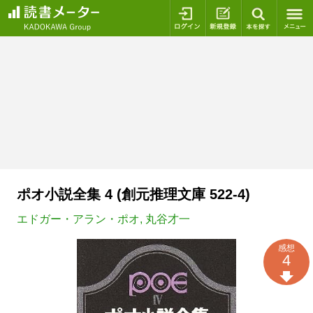
ログイン
新規登録
本を探
ポオ小説全集 4 (創元推理文庫 522-4)
エドガー・アラン・ポオ
,
丸谷才一
感想
4