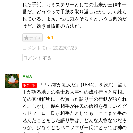
れた手紙」もミステリーとしての出来が三作中一
番だ。どうやって手紙を取り返したか。よく練ら
れている。まぁ、他に気をそらすという古典的だ
けど、効き目抜群の方法だ。
★1
ナイス
コメント(0)
2022/07/25
EMA
『「お前が犯人だ」(1884)』を読む。語り
ネタバレ
手が語る地元の名士殺人事件の成り行きと真相。
その真相解明に一役買った語り手の行動が語られ
る。しかし、幾ら相手が住民の信頼を得ているグ
ッドフェロー氏が相手だとしても、ここまで手の
込んだことをした語り手は、どんな人物なのだろ
うか。少なくともペニファザー氏にとっては神の