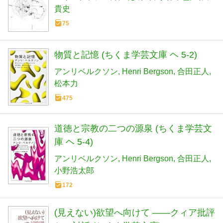
貴史
75
物質と記憶 (ちくま学芸文庫 ヘ 5-2)
アンリベルクソン
Henri Bergson
合田正人
松本力
475
道徳と宗教の二つの源泉 (ちくま学芸文
庫 ヘ 5-4)
アンリベルクソン
Henri Bergson
合田正人
小野浩太郎
172
(見えない)欲望へ向けて ――クィア批評