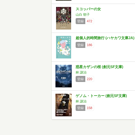
スコッパーの女
山白 朝子
登録
472
超個人的時間旅行 (ハヤカワ文庫JA)
登録
186
惑星カザンの桜 (創元SF文庫)
林 譲治
登録
220
ゲノム・トーカー (創元SF文庫)
林 譲治
登録
158