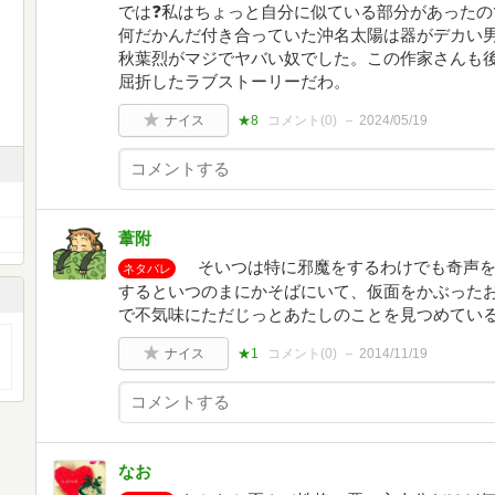
では❓私はちょっと自分に似ている部分があった
何だかんだ付き合っていた沖名太陽は器がデカい
秋葉烈がマジでヤバい奴でした。この作家さんも
屈折したラブストーリーだわ。
ナイス
★8
コメント(
0
)
2024/05/19
葦附
そいつは特に邪魔をするわけでも奇声を
ネタバレ
するといつのまにかそばにいて、仮面をかぶった
で不気味にただじっとあたしのことを見つめてい
ナイス
★1
コメント(
0
)
2014/11/19
なお