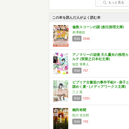
もっと見る
この本を読んだ人がよく読む本
倫敦スコーンの謎 (創元推理文庫)
米澤穂信
登録
2546
アノマリーの追憶 天久鷹央の推理カ
ルテ (実業之日本社文庫)
知念 実希人
登録
757
ビブリア古書堂の事件手帖V ~扉子
謎めく夏~ (メディアワークス文庫)
三上 延
登録
1321
幽民奇聞
恒川 光太郎
登録
743