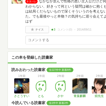
なかなか歪んで性格の悪い主人公だけど
ネタバレ
わからない、好きって何という疑問は確かに抱く
は結局くだらないもので深くそういうのを考えな
た。でも最後やっと本物？の気持ちに巡り会えて
はず
ナイス
★3
コメント(
0
)
2014/09/11
この本を登録した読書家
読みおわった読書家
全227件中 新着8件
1年前
1年前
2年前
2年前
2年前
さとうすい
とも
さや
青葉麒麟
煩先生
今読んでいる読書家
全2件中 新着2件