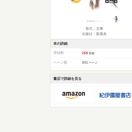
形式：文庫
出版社：新風舎
本の詳細
登録数
266
登録
ページ数
341
ページ
書店で詳細を見る