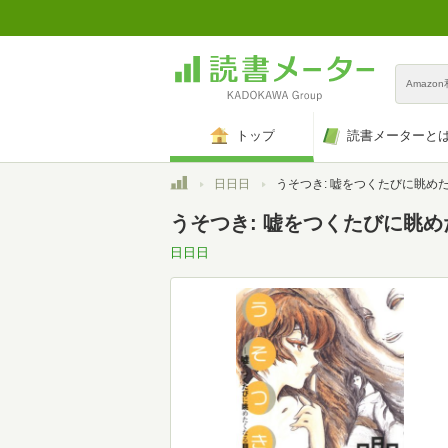
Amazo
トップ
読書メーターと
トップ
日日日
うそつき: 嘘をつくたびに眺めたくなる月 (新風舎文庫 あ 1
うそつき: 嘘をつくたびに眺めた
日日日