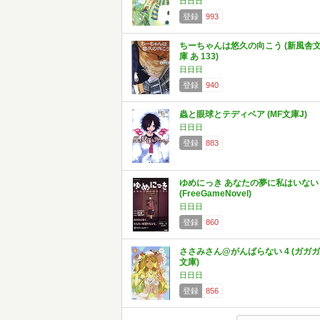
日日日
登録
993
ちーちゃんは悠久の向こう (新風舎
庫 あ 133)
日日日
登録
940
蟲と眼球とテディベア (MF文庫J)
日日日
登録
883
ゆめにっき あなたの夢に私はいない
(FreeGameNovel)
日日日
登録
860
ささみさん@がんばらない 4 (ガガガ
文庫)
日日日
登録
856