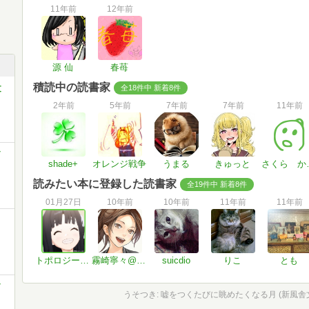
11年前
12年前
源 仙
春苺
積読中の読書家
全18件中 新着8件
文
2年前
5年前
7年前
7年前
11年前
shade+
オレンジ戦争
うまる
きゅっと
さく
読みたい本に登録した読書家
全19件中 新着8件
01月27日
10年前
10年前
11年前
11年前
トポロジームルソ～くん
霧崎寧々@最近復帰
suicdio
りこ
とも
うそつき: 嘘をつくたびに眺めたくなる月 (新風舎文庫