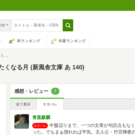
n和書
は
本ランキング
作家ランキング
40)
くなる月 (新風舎文庫 あ 140)
感想・レビュー
3
全て表示
ネタバレ
青葉麒麟
中盤辺りまで、一つの文章が句読点もな
ネタバレ
った。でもまぁ慣れれば平気。主人公・竹宮輝夜