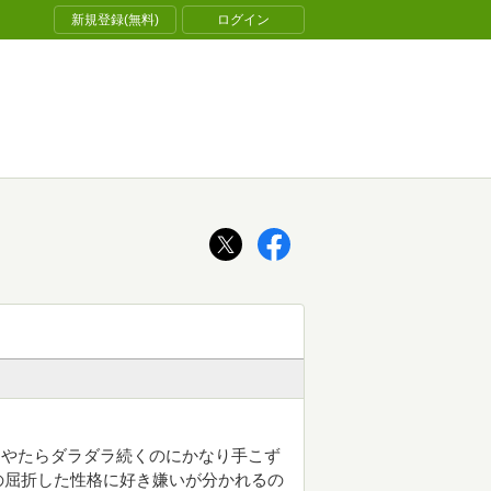
新規登録(無料)
ログイン
くやたらダラダラ続くのにかなり手こず
の屈折した性格に好き嫌いが分かれるの