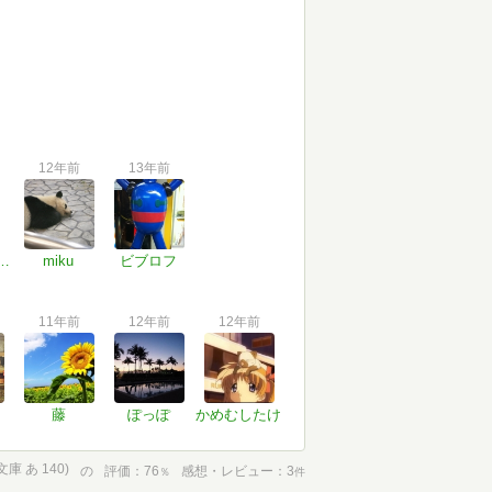
12年前
13年前
ら かぜゆき
miku
ビブロフ
11年前
12年前
12年前
藤
ぽっぽ
かめむしたけ
 あ 140)
の
評価
76
感想・レビュー
3
％
件