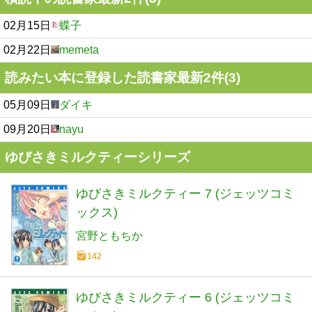
02月15日
蝶子
02月22日
memeta
読みたい本に登録した読書家最新2件(3)
05月09日
ダイキ
09月20日
nayu
ゆびさきミルクティーシリーズ
ゆびさきミルクティー 7 (ジェッツコミ
ックス)
宮野ともちか
142
ゆびさきミルクティー 6 (ジェッツコミ