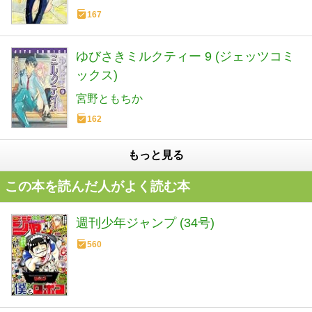
167
ゆびさきミルクティー 9 (ジェッツコミ
ックス)
宮野ともちか
162
もっと見る
この本を読んだ人がよく読む本
週刊少年ジャンプ (34号)
560