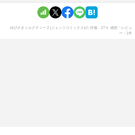
ゆびさきミルクティー 2 (ジェッツコミックス)
の
評価
27
％
感想・レビュ
ー
1
件