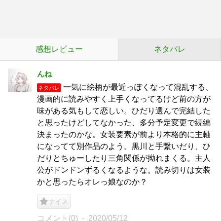
感想レビュー
ネタバレ
んね
一気に絵柄が最近っぽくなって混乱する、
ネタバレ
漫画的に読みやすく上手くなってるけど前の方が
味がある気もして恋しい。ひだり選んで完結した
と思ったけどしてなかった、多分予定変更で続編
決まったのかな。女装要素が前より本格的に主軸
になってて別作品のよう。黒川と手繋いだり、ひ
だりとちゅーしたり三角関係が拗れまくる。主人
公がドンドンずるくなるような。読み切りは女装
かと思ったらオレっ娘なのか？
ナイス
コメント(0)
2020/05/12