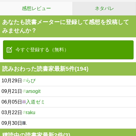
感想レビュー
ネタバレ
あなたも読書メーターに登録して感想を投稿して
みませんか？
今すぐ登録する（無料）
読みおわった読書家最新5件(194)
10月29日
らび
09月21日
arsogit
06月05日
入道ゼミ
03月22日
raku
09月30日
.
積読中の読書家最新2件(3)