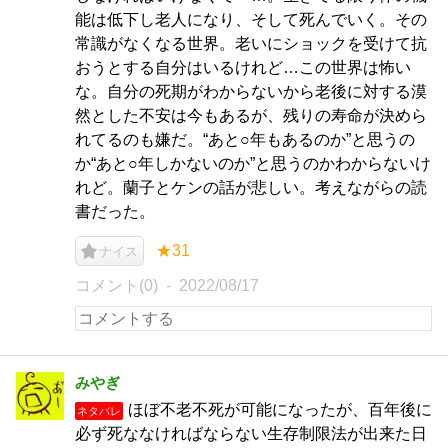
能は低下し老人になり、そして死んでいく。その
常識がなくなる世界。老いにショックを受けて抗
おうとする自分はいるけれど…この世界は怖い
な。自分の死期がわからないから老後に対する漠
然とした不安は今もあるが、残りの寿命が決めら
れてるのも嫌だ。“あと○年もあるのか”と思うの
か“あと○年しかないのか”と思うのかわからないけ
れど。蘭子とケンの話が悲しい。考えながらの読
書だった。
★31
ナイス
コメント(0)
2022/08/17
みやぎ
ほぼ不老不死が可能になったが、百年後に
ネタバレ
必ず死ななければならない生存制限法が出来た日