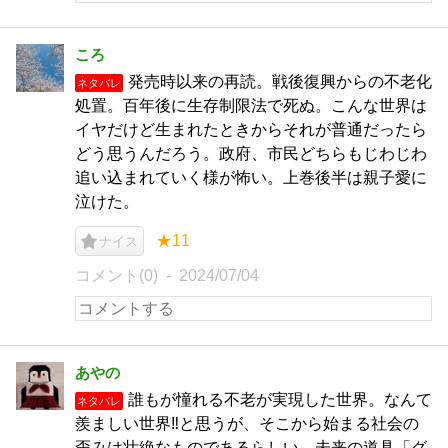
ころ
発売時以来の再読。戦後復興からの不老化
ネタバレ
処置。百年後に生存制限法で死ぬ。こんな世界は
イヤだけど生まれたときからそれが普通だったら
どう思うんだろう。政府、市民どちらもじわじわ
追い込まれていく様が怖い。上巻後半は親子愛に
泣けた。
★11
ナイス
コメント(0)
2024/07/04
あやの
誰もが憧れる不老が実現した世界。なんて
ネタバレ
羨ましい世界‼️と思うが、そこから始まる社会の
歪みは壮絶なものであるらしい。未来の道具「グ