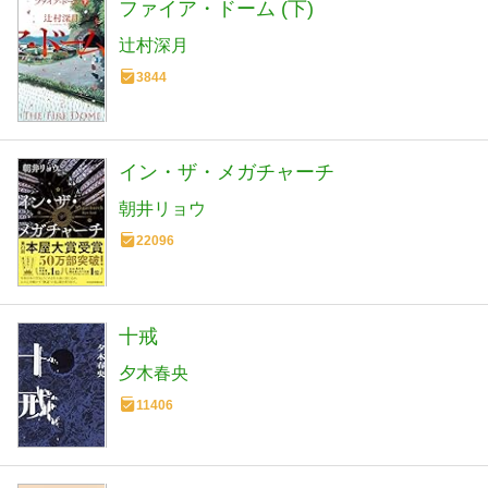
ファイア・ドーム (下)
辻村深月
3844
イン・ザ・メガチャーチ
朝井リョウ
22096
十戒
夕木春央
11406