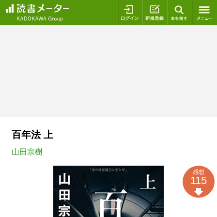
ログイン
新規登録
本を探
百年法 上
山田宗樹
感想
115