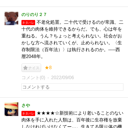
のりのり２７
不老化処置。二十代で受けるのが常識、二
ネタバレ
十代の肉体を維持できるからだ。でも、心は年を
重ねる。うん？ちょっと考えられない。社会がお
かしな方へ流されていくが、止められない。〈生
存制限法（百年法）〉は執行されるのか。-----西
暦2048年。
★8
ナイス
コメント(0)
2022/09/06
さや
★★★★☆新技術により老いることのない
ネタバレ
肉体を手に入れた人類は、百年後に生存権を放棄
しなければいけなくてー…。生きてる限り体の機