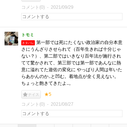
コメント(0)
2021/09/29
トモミ
第一部では死にたくない政治家の自分本意
ネタバレ
さにうんざりさせられて（百年生きれば十分じゃ
ない？）、第二部ではいきなり百年法が施行され
てて驚かされて、第三部では第一部であんなに熱
意に溢れてた遊佐の変化に やっぱり人間は年いた
らあかんのか..と凹む。着地点が全く見えない。
ちょっと飽きてきたよ..。
★5
ナイス
コメント(0)
2021/08/27