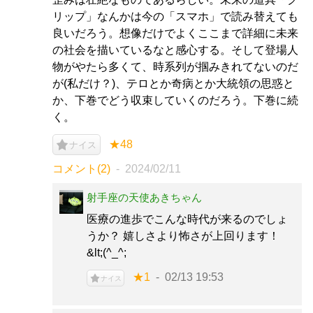
リップ」なんかは今の「スマホ」で読み替えても
良いだろう。想像だけでよくここまで詳細に未来
の社会を描いているなと感心する。そして登場人
物がやたら多くて、時系列が掴みきれてないのだ
が(私だけ？)、テロとか奇病とか大統領の思惑と
か、下巻でどう収束していくのだろう。下巻に続
く。
★48
ナイス
コメント(2)
2024/02/11
射手座の天使あきちゃん
医療の進歩でこんな時代が来るのでしょ
うか？ 嬉しさより怖さが上回ります！
&lt;(^_^;
★1
02/13 19:53
ナイス