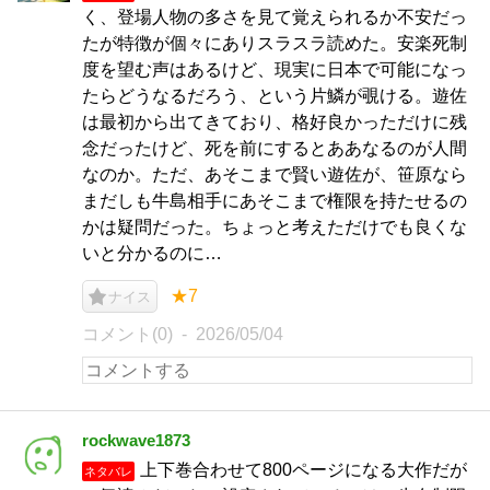
く、登場人物の多さを見て覚えられるか不安だっ
たが特徴が個々にありスラスラ読めた。安楽死制
度を望む声はあるけど、現実に日本で可能になっ
たらどうなるだろう、という片鱗が覗ける。遊佐
は最初から出てきており、格好良かっただけに残
念だったけど、死を前にするとああなるのが人間
なのか。ただ、あそこまで賢い遊佐が、笹原なら
まだしも牛島相手にあそこまで権限を持たせるの
かは疑問だった。ちょっと考えただけでも良くな
いと分かるのに…
★7
ナイス
コメント(0)
2026/05/04
rockwave1873
上下巻合わせて800ページになる大作だが
ネタバレ