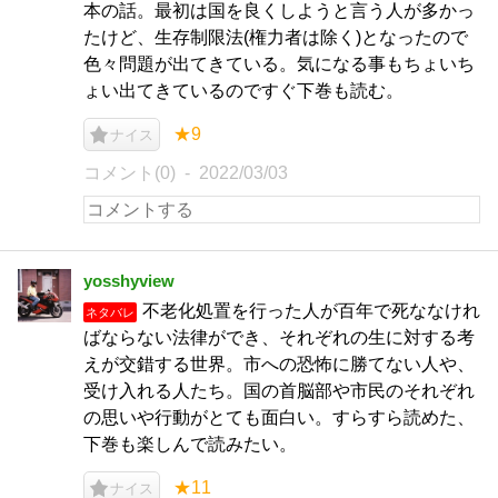
本の話。最初は国を良くしようと言う人が多かっ
たけど、生存制限法(権力者は除く)となったので
色々問題が出てきている。気になる事もちょいち
ょい出てきているのですぐ下巻も読む。
★9
ナイス
コメント(0)
2022/03/03
yosshyview
不老化処置を行った人が百年で死ななけれ
ネタバレ
ばならない法律ができ、それぞれの生に対する考
えが交錯する世界。市への恐怖に勝てない人や、
受け入れる人たち。国の首脳部や市民のそれぞれ
の思いや行動がとても面白い。すらすら読めた、
下巻も楽しんで読みたい。
★11
ナイス