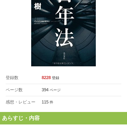
登録数
8228
登録
ページ数
394
ページ
感想・レビュー
115
件
あらすじ・内容