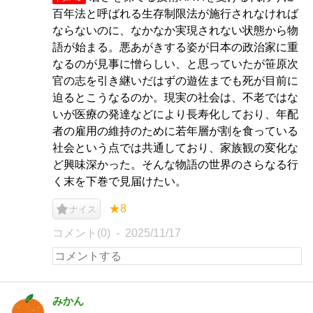
百年法と呼ばれる生存制限法が施行されなければ
ならないのに、なかなか実現されない状態から物
語が始まる。悪あがきする姿が日本の政治家に重
なるのが見事に憎らしい、と思っていたが笹原次
官の志を引き継いだはずの遊佐までも死が目前に
迫るとこうなるのか。現実の社会は、不老ではな
いが医療の発達などにより長寿化しており、年配
者の雇用の維持のために若年層が割を食っている
社会という点では共通しており、家族観の変化な
ど興味深かった。そんな物語の世界のさらなる行
く末を下巻で見届けたい。
★8
ナイス
コメント(0)
2025/11/17
みかん