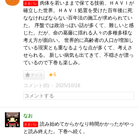
肉体を若いままで保てる技術、ＨＡＶＩが
ネタバレ
確立した世界。ＨＡＶＩ処置を受けた百年後に死
ななければならない百年法の施工が求められてい
た。 序盤では政治っぽい話が多くて、難しいと感
じた。だが、命の葛藤に揺れる人々の多種多様な
考え方が面白い。 世界的に高齢者の人口が増加し
ている現実とも重なるような点が多くて、考えさ
せられる。 新しい病気も出てきて、不穏さが漂っ
ているので下巻も楽しみ。
★6
ナイス
コメント(0)
2025/10/16
なお
読み始めてからかなり時間かかったがやっ
ネタバレ
と読み終えた。下巻へ続く。