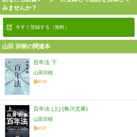
みませんか？
今すぐ登録する（無料）
山田 宗樹の関連本
百年法 下
山田宗樹
6744
百年法 (上) (角川文庫)
山田宗樹
4137