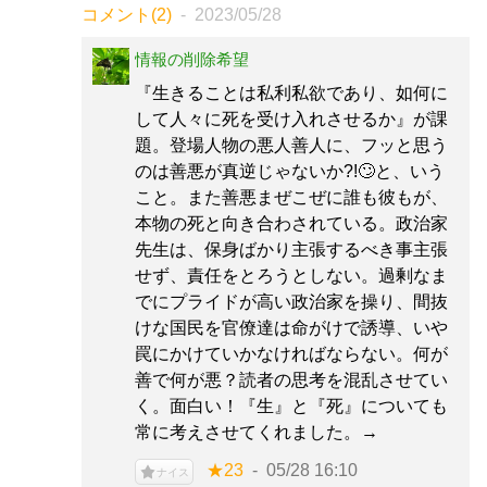
コメント(2)
2023/05/28
情報の削除希望
『生きることは私利私欲であり、如何に
して人々に死を受け入れさせるか』が課
題。登場人物の悪人善人に、フッと思う
のは善悪が真逆じゃないか?!🙄と、いう
こと。また善悪まぜこぜに誰も彼もが、
本物の死と向き合わされている。政治家
先生は、保身ばかり主張するべき事主張
せず、責任をとろうとしない。過剰なま
でにプライドが高い政治家を操り、間抜
けな国民を官僚達は命がけで誘導、いや
罠にかけていかなければならない。何が
善で何が悪？読者の思考を混乱させてい
く。面白い！『生』と『死』についても
常に考えさせてくれました。→
★23
05/28 16:10
ナイス