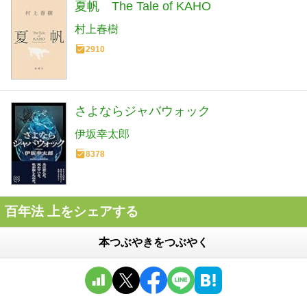
夏帆 The Tale of KAHO
村上春樹
2910
さよならジャバウォック
伊坂幸太郎
8378
百年法 上をシェアする
本つぶやきをつぶやく