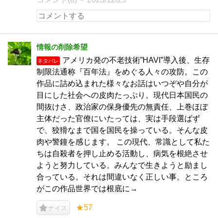
情報の削除希望
アメリカ発の不老技術”HAVI”導入後、生存
ネタバレ
制限法通称『百年法』をめぐる人々の攻防。この
作品に詰め込まれた様々なお話はいつぞや自分が
目にした社会への皮肉たっぷり。現代日本国民の
間抜けさ、政治家の保身優先の無責任、上巻ほぼ
主体だった官僚にいたっては、実は手段選ばず
で、狡猾なまで国を国民を操っている。そんな皮
肉や警鐘を感じます。 この現代、常識として私た
ちは自殺者を押し止める活動し、病気を根絶させ
ようと努力している。みんなで生きようと励まし
合っている。それは間違いなく正しい事。ところ
がこの作品世界では根底に→
★57
ナイス