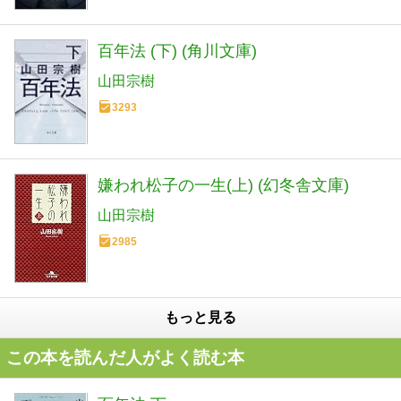
百年法 (下) (角川文庫)
山田宗樹
3293
嫌われ松子の一生(上) (幻冬舎文庫)
山田宗樹
2985
もっと見る
この本を読んだ人がよく読む本