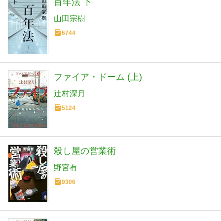
百年法 下
山田宗樹
6744
ファイア・ドーム (上)
辻村深月
5124
殺し屋の営業術
野宮有
9306