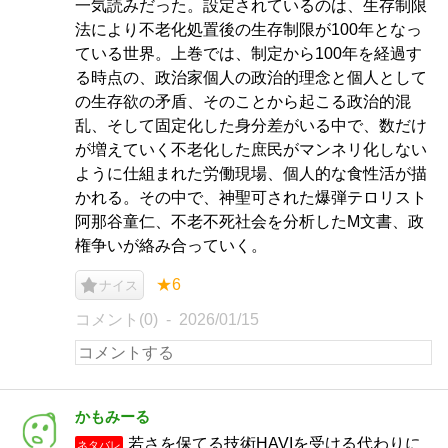
一気読みだった。設定されているのは、生存制限
法により不老化処置後の生存制限が100年となっ
ている世界。上巻では、制定から100年を経過す
る時点の、政治家個人の政治的理念と個人として
の生存欲の矛盾、そのことから起こる政治的混
乱、そして固定化した身分差がいる中で、数だけ
が増えていく不老化した庶民がマンネリ化しない
ように仕組まれた労働現場、個人的な食性活が描
かれる。その中で、神聖可された爆弾テロリスト
阿那谷童仁、不老不死社会を分析したM文書、政
権争いが絡み合っていく。
★6
ナイス
コメント(0)
2026/01/15
かもみーる
若さを保てる技術HAVIを受ける代わりに
ネタバレ