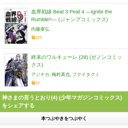
血界戦線 Beat 3 Peat 4 ―Ignite the
Rumble!!― (ジャンプコミックス)
内藤泰弘
125
終末のワルキューレ (28) (ゼノンコミッ
クス)
アジチカ
梅村真也
フクイタクミ
53
神さまの言うとおり(4) (少年マガジンコミックス)
をシェアする
本つぶやきをつぶやく