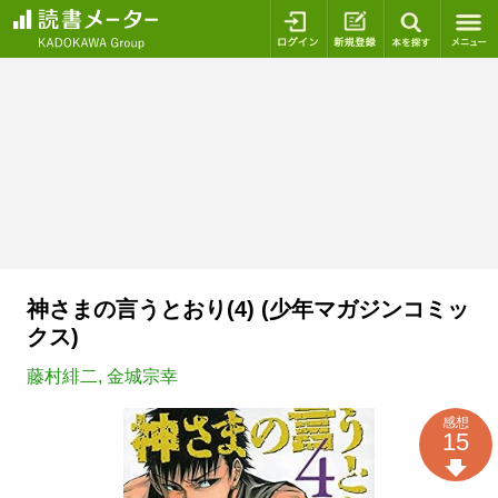
ログイン
新規登録
本を探
神さまの言うとおり(4) (少年マガジンコミッ
クス)
藤村緋二
,
金城宗幸
感想
15