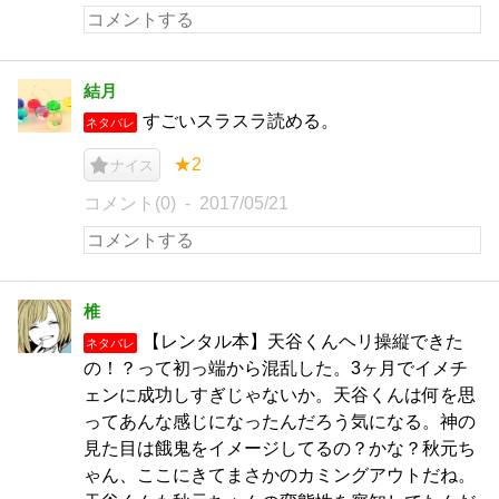
結月
すごいスラスラ読める。
ネタバレ
★2
ナイス
コメント(0)
2017/05/21
椎
【レンタル本】天谷くんヘリ操縦できた
ネタバレ
の！？って初っ端から混乱した。3ヶ月でイメチ
ェンに成功しすぎじゃないか。天谷くんは何を思
ってあんな感じになったんだろう気になる。神の
見た目は餓鬼をイメージしてるの？かな？秋元ち
ゃん、ここにきてまさかのカミングアウトだね。