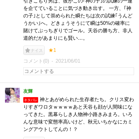
引きこもり男は、彼がこの｢神の子｣の試練の一連
を企てていることに気づき動き出す。 一方、｢神
の子｣として崇められた瞬たちは次の試練｢うんど
うかい｣へ。どきょうそうにて瞬は50%の確率に
賭けてぶっちぎりでゴール。天谷の勝ち方、非人
道的だがあまりにも賢い…。
★1
ナイス
コメント(0)
2021/06/01
友輝
神とあがめられた生存者たち。クリス変わ
ネタバレ
りすぎワロタｗｗｗｗあと天谷も顔が人間味にな
ってきた。黒幕らしき人物神小路きみまろ。いろ
んな意味で変態率高いけど、秋元いちかなにカミ
ングアウトしてんの！？