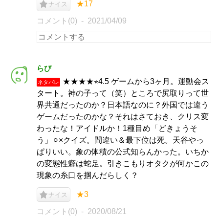
★17
ナイス
コメント(0)
2021/04/09
らび
★★★★⭐︎4.5 ゲームから3ヶ月。運動会ス
ネタバレ
タート。神の子って（笑）ところで尻取りって世
界共通だったのか？日本語なのに？外国では違う
ゲームだったのかな？それはさておき、クリス変
わったな！アイドルか！1種目め「どきょうそ
う」⚪︎×クイズ。間違い＆最下位は死。天谷やっ
ぱりいい。象の体積の公式知らんかった。いちか
の変態性癖は蛇足。引きこもりオタクが何かこの
現象の糸口を掴んだらしく？
★3
ナイス
コメント(0)
2020/08/21