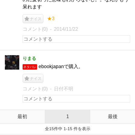
呆れます
★3
ナイス
コメント(0)
2014/11/22
りまる
ebookjapanで購入。
ネタバレ
ナイス
コメント(0)
日付不明
最初
1
最後
全15件中 1-15 件を表示