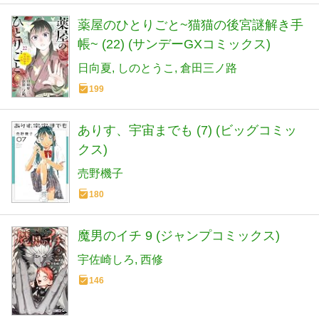
薬屋のひとりごと~猫猫の後宮謎解き手
帳~ (22) (サンデーGXコミックス)
日向夏
しのとうこ
倉田三ノ路
199
ありす、宇宙までも (7) (ビッグコミッ
クス)
売野機子
180
魔男のイチ 9 (ジャンプコミックス)
宇佐崎しろ
西修
146