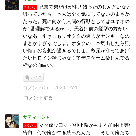
兄弟で弟だけが生き残ったのしんどいなと
ネタバレ
思っていたら、本人は全く気にしてないのまさか
だった。死に向かう人間の行動としてはユキオの
が1番理解できるかも。天谷は前の髪型の方がい
いなあ。引きこもりオタクの過去がヤンキーなの
まさかすぎるでしょ。オタクの「本気出したら強
い俺」の妄想が過ぎるでしょ。秋元が守ってあげ
たいヒロイン枠じゃなくてデスゲーム楽しんでる
枠なの面白い。
ナイス
コメント(0)
2024/12/26
サティーシャ
マタ逢ウ日マデ/神小路かみまろ/自由上等/
ネタバレ
告白 何で俺が生き残ったんだ… そして俺たち