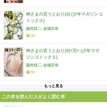
神さまの言うとおり(3) (少年マガジンコ
ミックス)
藤村緋二
金城宗幸
735
神さまの言うとおり(5)<完> (少年マガ
ジンコミックス)
藤村緋二
金城宗幸
710
もっと見る
この本を読んだ人がよく読む本