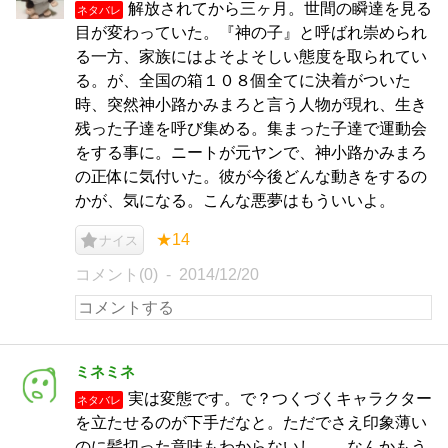
解放されてから三ヶ月。世間の瞬達を見る
ネタバレ
目が変わっていた。『神の子』と呼ばれ崇められ
る一方、家族にはよそよそしい態度を取られてい
る。が、全国の箱１０８個全てに決着がついた
時、突然神小路かみまろと言う人物が現れ、生き
残った子達を呼び集める。集まった子達で運動会
をする事に。ニートが元ヤンで、神小路かみまろ
の正体に気付いた。彼が今後どんな動きをするの
かが、気になる。こんな悪夢はもういいよ。
★14
ナイス
コメント(0)
2014/12/20
ミネミネ
実は変態です。で？つくづくキャラクター
ネタバレ
を立たせるのが下手だなと。ただでさえ印象薄い
のに髪切った意味もわからないし。。なんかもう