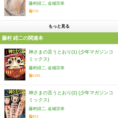
藤村緋二
金城宗幸
710
もっと見る
藤村 緋二の関連本
神さまの言うとおり(1) (少年マガジンコ
ミックス)
藤村緋二
金城宗幸
1292
神さまの言うとおり(2) (少年マガジンコ
ミックス)
藤村緋二
金城宗幸
812