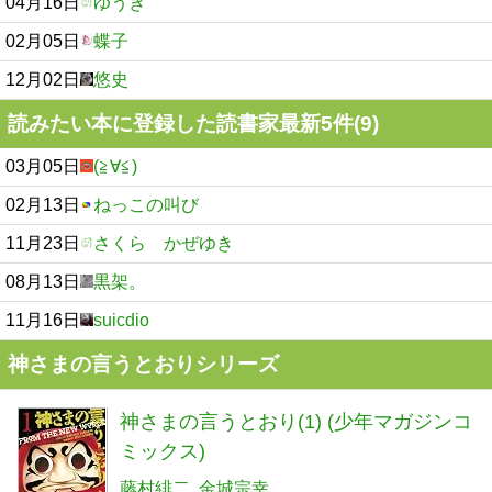
04月16日
ゆうき
02月05日
蝶子
12月02日
悠史
読みたい本に登録した読書家最新5件(9)
03月05日
(≧∀≦)
02月13日
ねっこの叫び
11月23日
さくら かぜゆき
08月13日
黒架。
11月16日
suicdio
神さまの言うとおりシリーズ
神さまの言うとおり(1) (少年マガジンコ
ミックス)
藤村緋二
金城宗幸