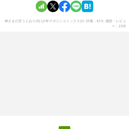
神さまの言うとおり(4) (少年マガジンコミックス)
の
評価
43
％
感想・レビュ
ー
15
件