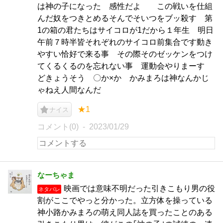
は神の子になった 感性だよ この戦いを仕組
んだ奴をつきとめるそんでそいつをブッ殺す 第
1の箱の君たちはサイコロが1だから１年生 明日
午前７時半皆それぞれのサイコロ前集合です動き
やすい恰好で来る事 その際そのゼッケンをつけ
てくるくるのを忘れない事 運動会やりまーす
どきょうそう 〇か×か かみまろは神なんかじ
ゃねえ人間なんだ
★1
ナイス
コメント(0)
2023/01/29
なーちゃま
映画では意味不明だった引きこもり男の役
ネタバレ
割がここでやっと分かった。立方体を操っている
神小路かみまろの萌え同人誌を買ったことのある