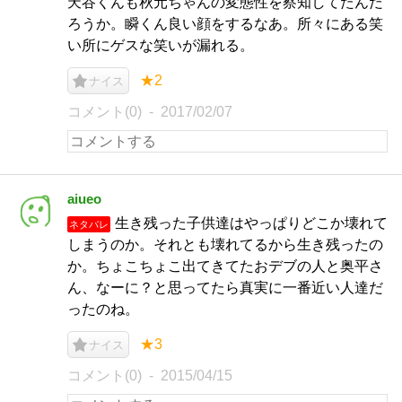
天谷くんも秋元ちゃんの変態性を察知してたんだ
ろうか。瞬くん良い顔をするなあ。所々にある笑
い所にゲスな笑いが漏れる。
★2
ナイス
コメント(0)
2017/02/07
aiueo
生き残った子供達はやっぱりどこか壊れて
ネタバレ
しまうのか。それとも壊れてるから生き残ったの
か。ちょこちょこ出てきてたおデブの人と奥平さ
ん、なーに？と思ってたら真実に一番近い人達だ
ったのね。
★3
ナイス
コメント(0)
2015/04/15