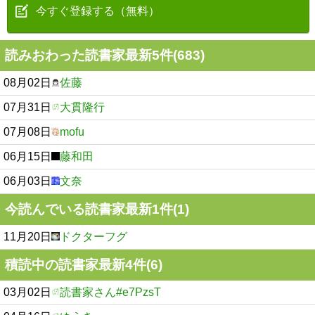
今すぐ登録する（無料）
読みおわった読書家最新5件(683)
08月02日
佐藤
07月31日
大貫隆行
07月08日
mofu
06月15日
藤和田
06月03日
文奈
今読んでいる読書家最新1件(1)
11月20日
ドクターフグ
積読中の読書家最新4件(6)
03月02日
読書家さん#e7PzsT