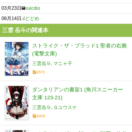
03月23日
suicdio
06月14日
どどめ
三雲 岳斗の関連本
ストライク・ザ・ブラッド1 聖者の右腕
(電撃文庫)
三雲岳斗
マニャ子
2571
ダンタリアンの書架1 (角川スニーカー
文庫 123-21)
三雲岳斗
Ｇユウスケ
2418