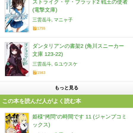
ストライク・ザ・ブラッド2 戦王の使者
(電撃文庫)
三雲岳斗
マニャ子
1755
ダンタリアンの書架2 (角川スニーカー
文庫 123-22)
三雲岳斗
Ｇユウスケ
1563
もっと見る
この本を読んだ人がよく読む本
姫様“拷問”の時間です 11 (ジャンプコミ
ックス)