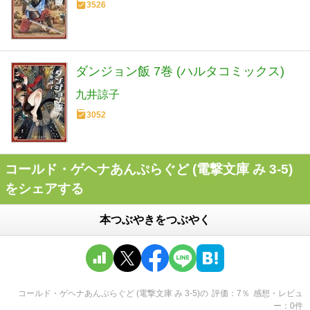
3526
ダンジョン飯 7巻 (ハルタコミックス)
九井諒子
3052
コールド・ゲヘナあんぷらぐど (電撃文庫 み 3-5)
をシェアする
本つぶやきをつぶやく
コールド・ゲヘナあんぷらぐど (電撃文庫 み 3-5)
の
評価
7
％
感想・レビュ
ー
0
件