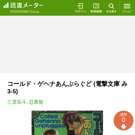
ログイン
新規登録
本を探
コールド・ゲヘナあんぷらぐど (電撃文庫 み
3-5)
三雲岳斗
,
忍青龍
感想
0