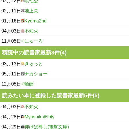
02月22日
洪七公
02月11日
池上真
01月16日
Kyoma2nd
04月03日
不知火
11月05日
にゅーろ
積読中の読書家最新3件(4)
03月13日
きゅっと
05月11日
ナカショー
12月05日
輪廻
読みたい本に登録した読書家最新5件(5)
04月03日
不知火
04月28日
Myoshiki＠Infy
04月29日
仰げば尊し(電撃文庫)