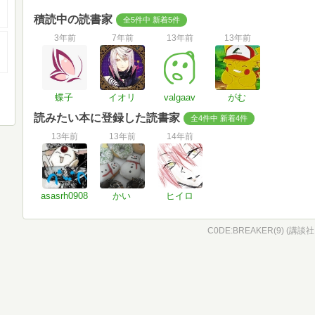
積読中の読書家
全5件中 新着5件
3年前
7年前
13年前
13年前
蝶子
イオリ
valgaav
がむ
読みたい本に登録した読書家
全4件中 新着4件
13年前
13年前
14年前
asasrh0908
かい
ヒイロ
C0DE:BREAKER(9) (講