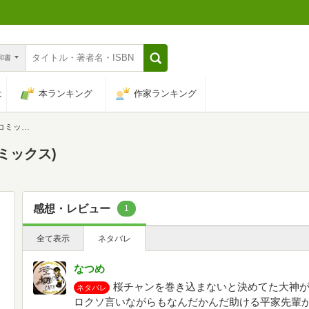
n和書
は
本ランキング
作家ランキング
ミックス)
コミックス)
感想・レビュー
1
全て表示
ネタバレ
なつめ
桜チャンを巻き込まないと決めてた大神
ネタバレ
ロクソ言いながらもなんだかんだ助ける平家先輩が