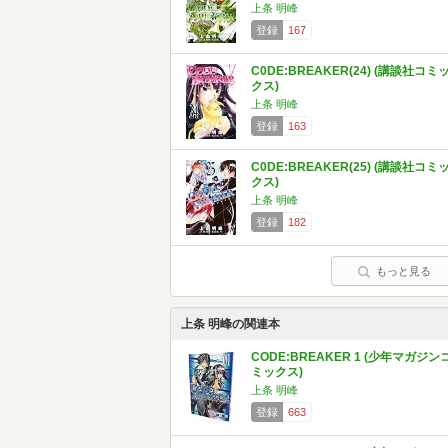
上条 明峰
登録
167
C0DE:BREAKER(24) (講談社コミ
クス)
上条 明峰
登録
163
C0DE:BREAKER(25) (講談社コミ
クス)
上条 明峰
登録
182
もっと見る
上条 明峰の関連本
CODE:BREAKER 1 (少年マガジン
ミックス)
上条 明峰
登録
663