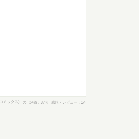
談社コミックス)
の
評価
37
感想・レビュー
1
％
件