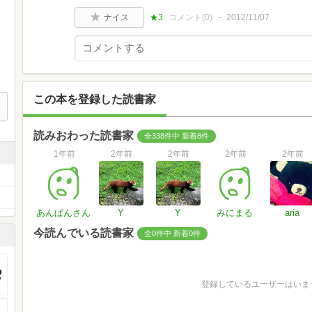
ナイス
★3
コメント(
0
)
2012/11/07
この本を登録した読書家
読みおわった読書家
全338件中 新着8件
1年前
2年前
2年前
2年前
2年前
あんぱんさん
Y
Y
みにまる
aria
今読んでいる読書家
全0件中 新着0件
登録しているユーザーはいま