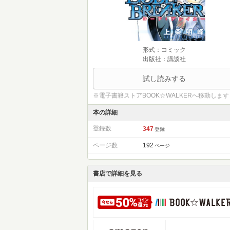
形式：コミック
出版社：講談社
試し読みする
※電子書籍ストアBOOK☆WALKERへ移動します
本の詳細
登録数
347
登録
ページ数
192
ページ
書店で詳細を見る