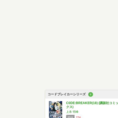
コードブレイカーシリーズ
8
C0DE:BREAKER(18) (講談社コミ
クス)
上条 明峰
登録
274