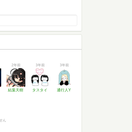
2年前
3年前
3年前
結葉天樹
タスタイ
通行人Y
せん