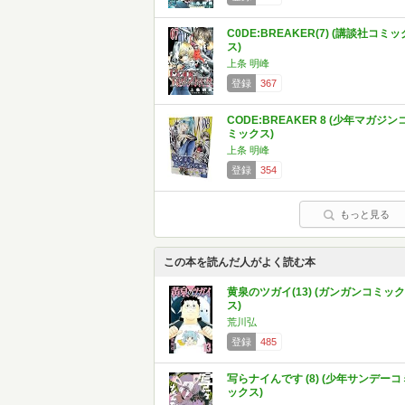
C0DE:BREAKER(7) (講談社コミッ
ス)
上条 明峰
登録
367
CODE:BREAKER 8 (少年マガジン
ミックス)
上条 明峰
登録
354
もっと見る
この本を読んだ人がよく読む本
黄泉のツガイ(13) (ガンガンコミック
ス)
荒川弘
登録
485
写らナイんです (8) (少年サンデーコ
ックス)