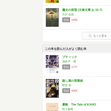
魔女の笑窪 (文春文庫 お 32-7)
大沢 在昌
登録
1459
もっと見る
この本を読んだ人がよく読む本
ブティック
池井戸 潤
登録
1777
殺し屋の営業術
野宮 有
登録
9304
夏帆 The Tale of KAHO
村上春樹