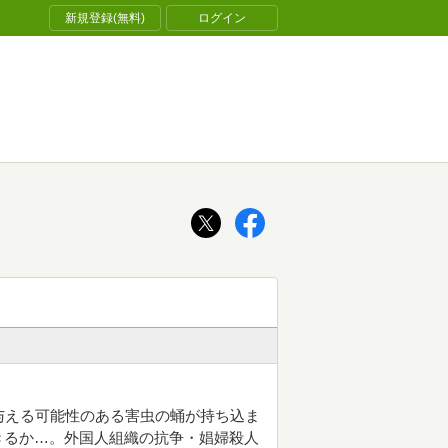
新規登録(無料)
ログイン
与える可能性のある害虫の蛹が持ち込ま
きるか…。外国人組織の抗争・娼婦殺人