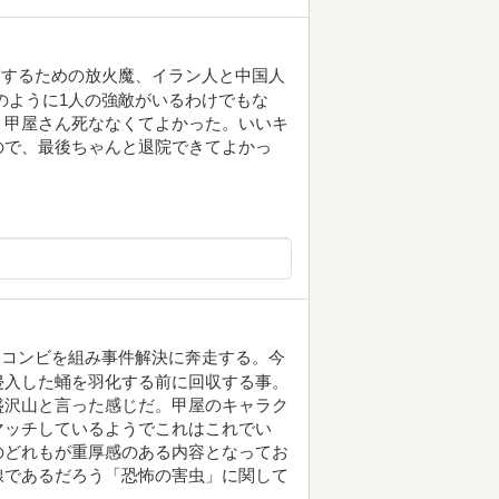
露するための放火魔、イラン人と中国人
のように1人の強敵がいるわけでもな
。甲屋さん死ななくてよかった。いいキ
ので、最後ちゃんと退院できてよかっ
くコンビを組み事件解決に奔走する。今
侵入した蛹を羽化する前に回収する事。
盛沢山と言った感じだ。甲屋のキャラク
マッチしているようでこれはこれでい
のどれもが重厚感のある内容となってお
線であるだろう「恐怖の害虫」に関して