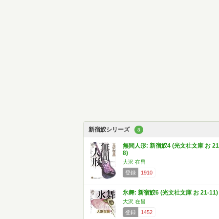
新宿鮫シリーズ
8
無間人形: 新宿鮫4 (光文社文庫 お 21
8)
大沢 在昌
登録
1910
氷舞: 新宿鮫6 (光文社文庫 お 21-11)
大沢 在昌
登録
1452