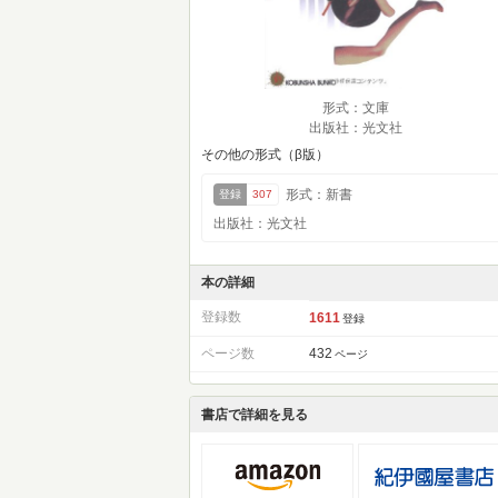
形式：文庫
出版社：光文社
その他の形式（β版）
形式：新書
登録
307
出版社：光文社
本の詳細
登録数
1611
登録
ページ数
432
ページ
書店で詳細を見る