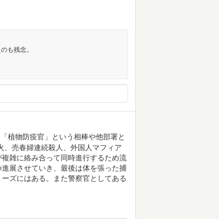
たのも残念。
く「植物防疫官」という相棒や他部署と
火、売春婦連続殺人、外国人マフィア
)が複雑に絡み合って同時進行するため流
つ進展させていき、最後は体を張った捕
リーズにはある。また警察官としてある