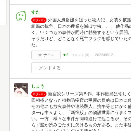
すた
外国人風俗嬢を狙った殺人犯、女装を披
ネタバレ
組織の抗争、日本の農業を滅ぼす虫、、、 他作品
く、いくつもの事件が同時に勃発するという展開
ャラだけど、どことなく死亡フラグを感じていた
た。
ナイス
★3
コメント(
0
)
2022/08/12
しょう
新宿鮫シリーズ第５作。本作鮫島は珍し
ネタバレ
回相棒となった植物防疫官の甲屋の目的は日本に
その他にも放火事件や連続殺人、抗争等とにかく
ターは中々よく、「新宿鮫」の物語世界にうまく
い。一方、様々な事件が同時進行で起こるが、そ
らず些か読みごたえに欠けるものがある。また本
もいまいちパンチに欠ける所があり→