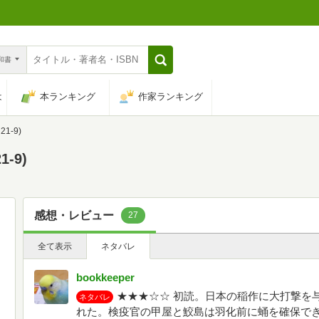
n和書
は
本ランキング
作家ランキング
1-9)
-9)
感想・レビュー
27
全て表示
ネタバレ
bookkeeper
★★★☆☆ 初読。日本の稲作に大打撃を
ネタバレ
れた。検疫官の甲屋と鮫島は羽化前に蛹を確保で