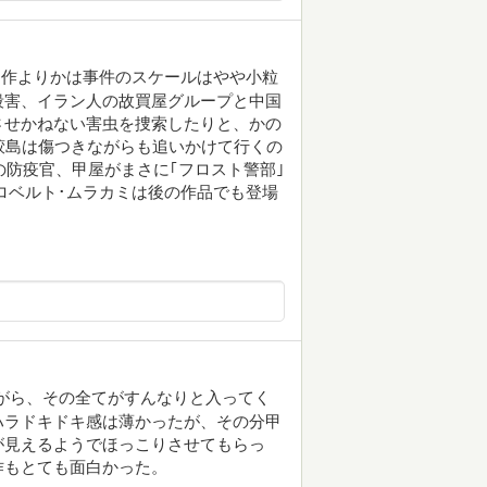
四作よりかは事件のスケールはやや小粒
殺害、イラン人の故買屋グループと中国
させかねない害虫を捜索したりと、かの
鮫島は傷つきながらも追いかけて行くの
の防疫官、甲屋がまさに｢フロスト警部｣
ロベルト･ムラカミは後の作品でも登場
がら、その全てがすんなりと入ってく
ハラドキドキ感は薄かったが、その分甲
が見えるようでほっこりさせてもらっ
作もとても面白かった。