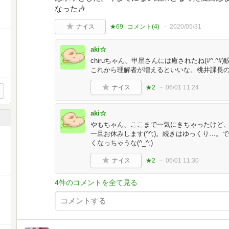
なった🎶
ナイス
★69
コメント(
4
)
2020/05/31
aki☆
chiruちゃん、甲屋さんには癒されたね(#^.
これから理解者が増えるといいな。桃井課長の定
ナイス
★2
06/01 11:24
aki☆
やもちゃん、ここまで一気にきちゃったけど
一旦お休みします(^^;)。続きはゆっくり…
くなっちゃうな(^_^;)
ナイス
★2
06/01 11:30
4件のコメントを全て見る