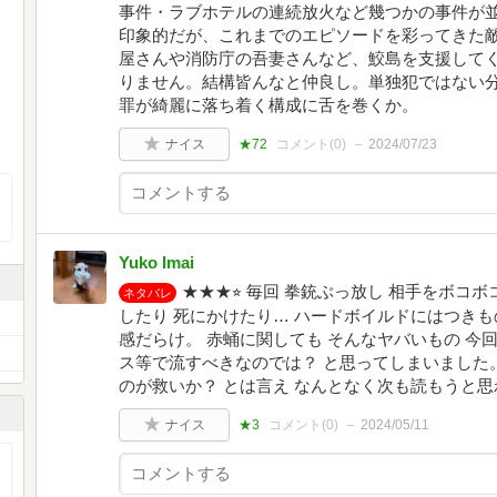
事件・ラブホテルの連続放火など幾つかの事件が
印象的だが、これまでのエピソードを彩ってきた
屋さんや消防庁の吾妻さんなど、鮫島を支援して
りません。結構皆んなと仲良し。単独犯ではない
罪が綺麗に落ち着く構成に舌を巻くか。
ナイス
★72
コメント(
0
)
2024/07/23
Yuko Imai
★★★⭐︎ 毎回 拳銃ぶっ放し 相手をボコ
ネタバレ
したり 死にかけたり… ハードボイルドにはつき
感だらけ。 赤蛹に関しても そんなヤバいもの 今
ス等で流すべきなのでは？ と思ってしまいました
のが救いか？ とは言え なんとなく次も読もうと
ナイス
★3
コメント(
0
)
2024/05/11