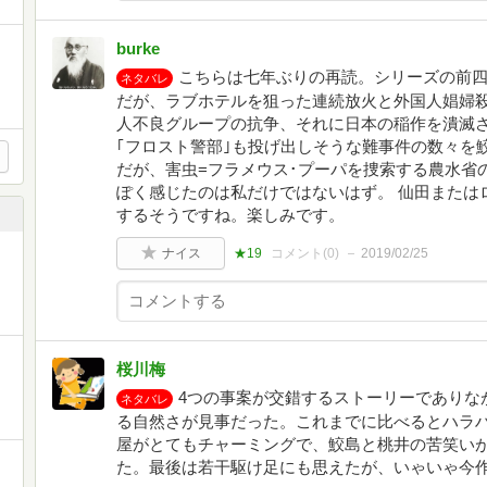
burke
こちらは七年ぶりの再読。シリーズの前
ネタバレ
だが、ラブホテルを狙った連続放火と外国人娼婦
人不良グループの抗争、それに日本の稲作を潰滅
｢フロスト警部｣も投げ出しそうな難事件の数々を
だが、害虫=フラメウス･プーパを捜索する農水省
ぽく感じたのは私だけではないはず。 仙田または
するそうですね。楽しみです。
ナイス
★19
コメント(
0
)
2019/02/25
桜川梅
4つの事案が交錯するストーリーでありな
ネタバレ
る自然さが見事だった。これまでに比べるとハラ
屋がとてもチャーミングで、鮫島と桃井の苦笑い
た。最後は若干駆け足にも思えたが、いゃいゃ今