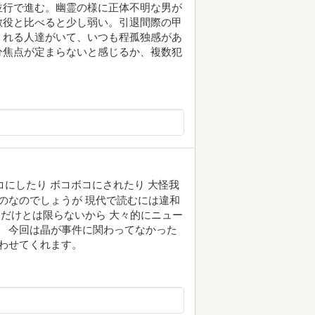
並行で進む。幽霊の様に正体不明な男が
敵役と比べると少し弱い。引退間際の甲
くれる人達がいて、いつも程孤独感があ
分焦点が定まらないと感じるか、複数犯
ボコにしたり ボコボコにされたり 大怪我
ものなのでしょうが 現代で読むには違和
回だけとは限らないから 大々的にニュー
。 今回は晶が事件に関わってなかった
思わせてくれます。