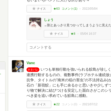
ナイス
★63
コメント(
1
)
2022/05/04
しょう
→割とあっさり見つかってしまうように見え
ナイス
★8
05/04 16:37
Vanc
いつも単独行動を強いられる鮫島が珍し
ネタバレ
-
連携行動するものの、複数事件(ラブホテル連続放
抗争、タイトルの"南米の稲の害虫"の不法持込み
石の「新宿鮫」にも手に余るかと思いきや少しず
り物で解決に結びつける安定した面白さがこのシ
べき姿を追い求めている鮫島に感動。
ナイス
★22
コメント(
0
)
2021/07/12