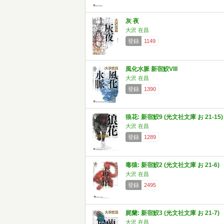
灰 夜
大沢 在昌
登録
1149
風化水脈 新宿鮫VIII
大沢 在昌
登録
1390
狼花: 新宿鮫9 (光文社文庫 お 21-15)
大沢 在昌
登録
1289
毒猿: 新宿鮫2 (光文社文庫 お 21-6)
大沢 在昌
登録
2495
屍蘭: 新宿鮫3 (光文社文庫 お 21-7)
大沢 在昌