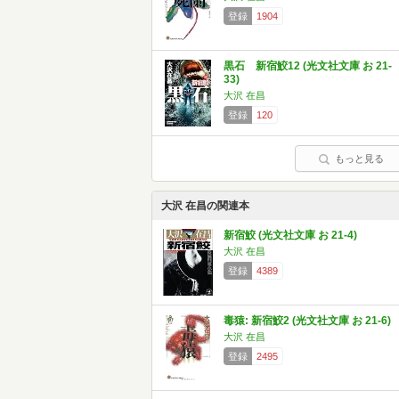
登録
1904
黒石 新宿鮫12 (光文社文庫 お 21-
33)
大沢 在昌
登録
120
もっと見る
大沢 在昌の関連本
新宿鮫 (光文社文庫 お 21-4)
大沢 在昌
登録
4389
毒猿: 新宿鮫2 (光文社文庫 お 21-6)
大沢 在昌
登録
2495