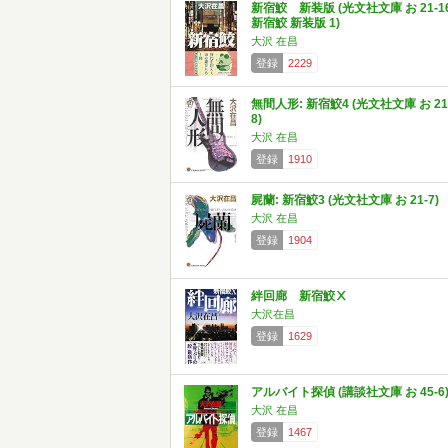
新宿鮫 新装版 (光文社文庫 お 21-1
新宿鮫 新装版 1)
大沢 在昌
登録
2229
無間人形: 新宿鮫4 (光文社文庫 お 21
8)
大沢 在昌
登録
1910
屍蘭: 新宿鮫3 (光文社文庫 お 21-7)
大沢 在昌
登録
1904
絆回廊 新宿鮫Ⅹ
大沢在昌
登録
1629
アルバイト探偵 (講談社文庫 お 45-6
大沢 在昌
登録
1467