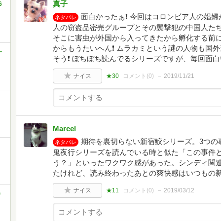
真子
6
面白かったぁ❗ 今回はコロンビア人の娼
ネタバレ
人の窃盗品密売グループとその襲撃犯の中国人た
そこに害虫が外国から入ってきたから孵化する前
からもうたいへん❗ ムラカミという謎の人物も国
-
そう❗ ぼちぼち読んでるシリーズですが、毎回面白
ナイス
★30
コメント(
0
)
2019/11/21
Marcel
期待を裏切らない新宿鮫シリーズ。3つの
ネタバレ
鬼夜行シリーズを読んでいる時と似た「この事件
う？」といったワクワク感があった。シンディ関
たけれど、読み終わったあとの爽快感はいつもの
ナイス
★11
コメント(
0
)
2019/03/12
)