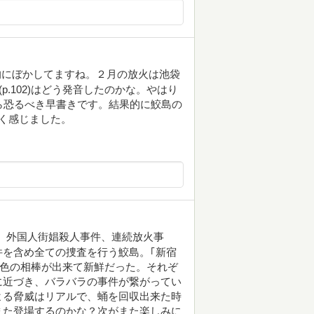
的にぼかしてますね。２月の放火は池袋
り(p.102)はどう発音したのかな。やはり
響なら恐るべき早書きです。結果的に鮫島の
白く感じました。
、外国人街娼殺人事件、連続放火事
を含め全ての捜査を行う鮫島。｢新宿
異色の相棒が出来て新鮮だった。それぞ
に近づき、バラバラの事件が繋がってい
よる脅威はリアルで、蛹を回収出来た時
また登場するのかな？次がまた楽しみに