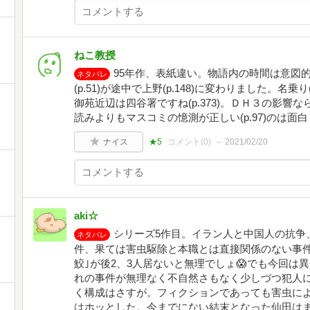
ねこ教授
95年作、表紙違い。物語内の時間は意図
ネタバレ
(p.51)が途中で上野(p.148)に変わりました。名乗
御苑近辺は四谷署ですね(p.373)。ＤＨ３の影
読みよりもマスコミの憶測が正しい(p.97)のは面
ナイス
★5
コメント(
0
)
2021/02/20
aki☆
シリーズ5作目。イラン人と中国人の抗争
ネタバレ
件、果ては害虫駆除と本職とは直接関係のない事件
鮫｣が後2、3人居ないと無理でしょ😱でも今回は
れの事件が無理なく不自然さもなく少しづつ犯人
く構成はさすが。フィクションであっても害虫に
はホッとした。今までにない結末となった仙田は