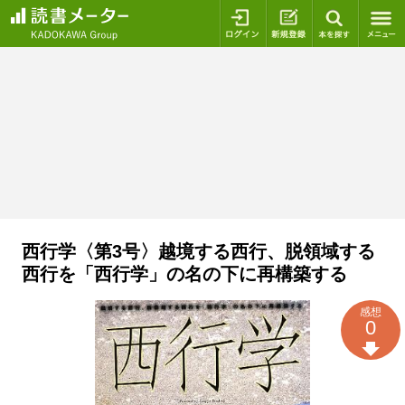
ログイン
新規登録
本を探
西行学〈第3号〉越境する西行、脱領域する
西行を「西行学」の名の下に再構築する
感想
0