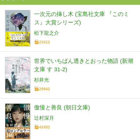
一次元の挿し木 (宝島社文庫 『このミ
ス』大賞シリーズ)
松下龍之介
23412
世界でいちばん透きとおった物語 (新潮
文庫 す 31-2)
杉井光
29942
傲慢と善良 (朝日文庫)
辻村深月
42492