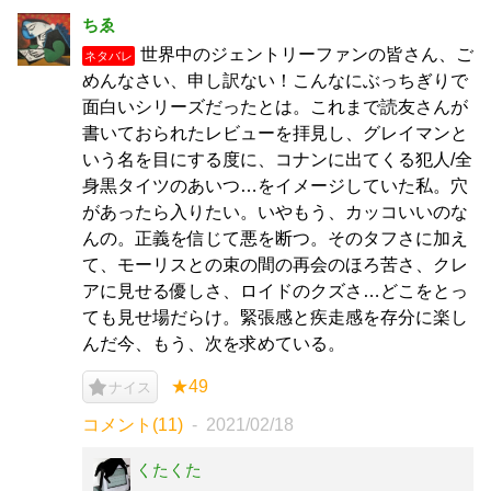
ちゑ
世界中のジェントリーファンの皆さん、ご
ネタバレ
めんなさい、申し訳ない！こんなにぶっちぎりで
面白いシリーズだったとは。これまで読友さんが
書いておられたレビューを拝見し、グレイマンと
いう名を目にする度に、コナンに出てくる犯人/全
身黒タイツのあいつ…をイメージしていた私。穴
があったら入りたい。いやもう、カッコいいのな
んの。正義を信じて悪を断つ。そのタフさに加え
て、モーリスとの束の間の再会のほろ苦さ、クレ
アに見せる優しさ、ロイドのクズさ…どこをとっ
ても見せ場だらけ。緊張感と疾走感を存分に楽し
んだ今、もう、次を求めている。
★49
ナイス
コメント(11)
2021/02/18
くたくた