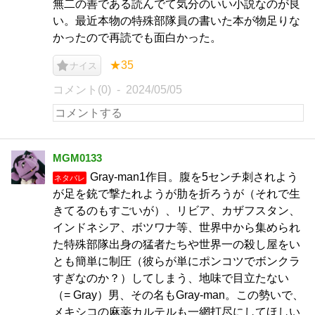
無二の善である読んでて気分のいい小説なのが良
い。最近本物の特殊部隊員の書いた本が物足りな
かったので再読でも面白かった。
★35
ナイス
コメント(0)
2024/05/05
MGM0133
Gray-man1作目。腹を5センチ刺されよう
ネタバレ
が足を銃で撃たれようが肋を折ろうが（それで生
きてるのもすごいが）、リビア、カザフスタン、
インドネシア、ボツワナ等、世界中から集められ
た特殊部隊出身の猛者たちや世界一の殺し屋をい
とも簡単に制圧（彼らが単にポンコツでボンクラ
すぎなのか？）してしまう、地味で目立たない
（= Gray）男、その名もGray-man。この勢いで、
メキシコの麻薬カルテルも一網打尽にしてほしい