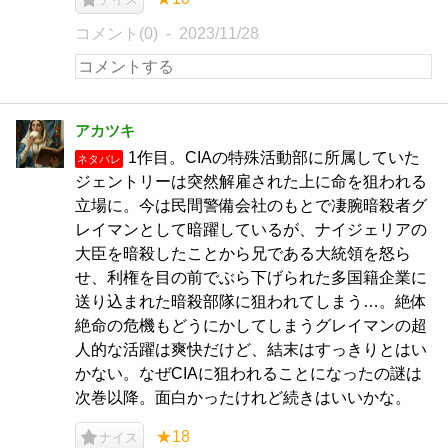
コメント(0)
2023/11/28
アカツキ
1作目。CIAの特殊活動部に所属していた
ネタバレ
ジェントリーは突然解雇された上に命を狙われる
立場に。今は民間警備会社のもとで凄腕暗殺者グ
レイマンとして暗躍しているが、ナイジェリアの
大臣を暗殺したことから兄である大統領を怒ら
せ、利権を目の前でぶら下げられた多国籍企業に
送り込まれた暗殺部隊に狙われてしまう…。絶体
絶命の危機もどうにかしてしまうグレイマンの超
人的な活躍は爽快だけど、結末はすっきりとはい
かない。なぜCIAに狙われることになったの謎は
次巻以降。面白かったけれど続きはいいかな。
★18
ナイス