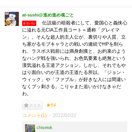
at-sushi@進め進め魂ごと
伝説級の暗殺者にして、愛国心と義侠心
ネタバレ
に溢れる元CIA工作員コート＝通称「グレイマ
ン」。そんな超人的主人公が、裏切りや人質、立
ち塞がるモブキャラとの戦いの連続でHPを削ら
れ、ラスボス戦前には満身創痍と、お約束のよう
なハンデ戦を強いられ、お色気要素も絶無という
漢気溢れる王道アクション。しかし、それでもや
はり面白いのが王道の王道たる所以。「ジョン・
ウィック」や「ファブル」が好きな人には間違い
なくブッ刺さる。こりゃまた追いかけなきゃだ
わ。
★64
ナイス
コメント(1)
2022/02/22
chiseiok