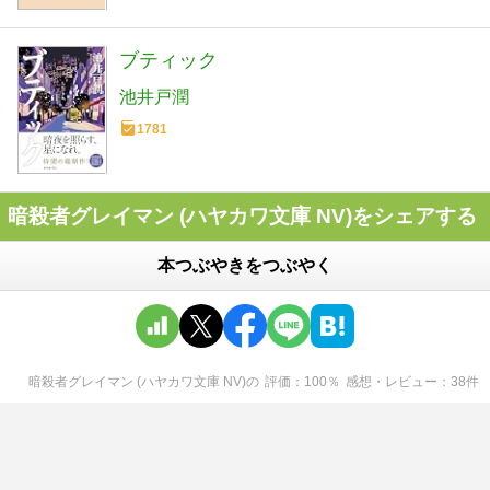
ブティック
池井戸潤
1781
暗殺者グレイマン (ハヤカワ文庫 NV)をシェアする
本つぶやきをつぶやく
暗殺者グレイマン (ハヤカワ文庫 NV)
の
評価
100
％
感想・レビュー
38
件