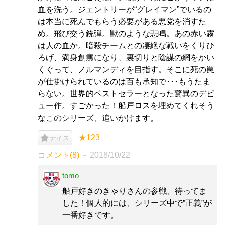
血を洗う。ジェントリーが“グレイマン”でいるの
は本当に死んでもらう必要がある悪党を消すた
め。飛び交う銃弾。獣のような悲鳴。あの赤い霧
は人の血か。暗殺チームとの凄絶な戦いをくりひ
ろげ、満身創痍になり、裏切りと陰謀の網をかい
くぐって、ノルマンディを目指す。そこに死の罠
が仕掛けられているのは百も承知で･･･もうたま
らない。世界的ベストセラーとなった驚異のデビ
ュー作。すごかった！船戸ロスを埋めてくれそう
なこのシリーズ、追いかけます。
★123
ナイス
コメント(8)
2018/10/22
tomo
船戸好きのきゃりさんの参戦、待ってま
した！個人的には、シリーズ中で”正義”が
一番好きです。