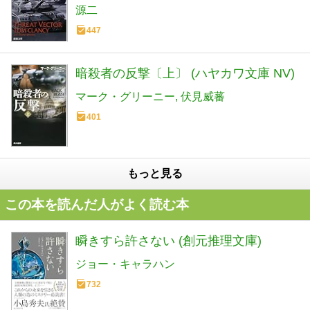
源二
447
暗殺者の反撃〔上〕 (ハヤカワ文庫 NV)
マーク・グリーニー
伏見威蕃
401
もっと見る
この本を読んだ人がよく読む本
瞬きすら許さない (創元推理文庫)
ジョー・キャラハン
732