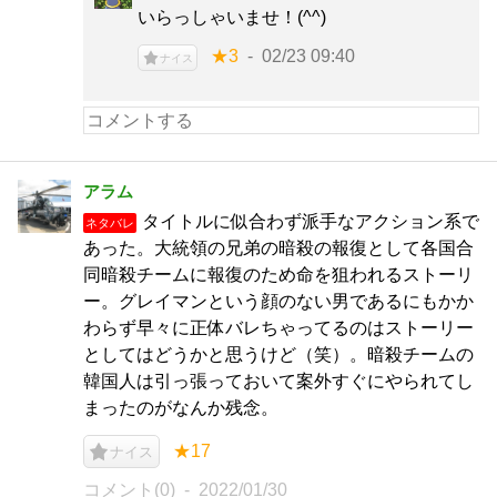
いらっしゃいませ！(^^)
★3
02/23 09:40
ナイス
アラム
タイトルに似合わず派手なアクション系で
ネタバレ
あった。大統領の兄弟の暗殺の報復として各国合
同暗殺チームに報復のため命を狙われるストーリ
ー。グレイマンという顔のない男であるにもかか
わらず早々に正体バレちゃってるのはストーリー
としてはどうかと思うけど（笑）。暗殺チームの
韓国人は引っ張っておいて案外すぐにやられてし
まったのがなんか残念。
★17
ナイス
コメント(0)
2022/01/30