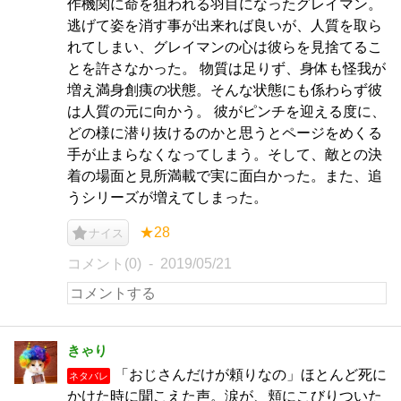
作機関に命を狙われる羽目になったグレイマン。
逃げて姿を消す事が出来れば良いが、人質を取ら
れてしまい、グレイマンの心は彼らを見捨てるこ
とを許さなかった。 物質は足りず、身体も怪我が
増え満身創痍の状態。そんな状態にも係わらず彼
は人質の元に向かう。 彼がピンチを迎える度に、
どの様に潜り抜けるのかと思うとページをめくる
手が止まらなくなってしまう。そして、敵との決
着の場面と見所満載で実に面白かった。また、追
うシリーズが増えてしまった。
★28
ナイス
コメント(0)
2019/05/21
きゃり
「おじさんだけが頼りなの」ほとんど死に
ネタバレ
かけた時に聞こえた声。涙が、頬にこびりついた