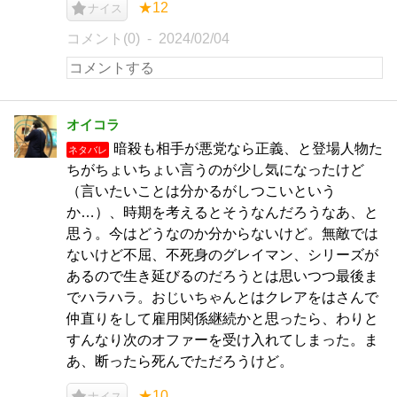
★12
ナイス
コメント(0)
2024/02/04
オイコラ
暗殺も相手が悪党なら正義、と登場人物た
ネタバレ
ちがちょいちょい言うのが少し気になったけど
（言いたいことは分かるがしつこいという
か…）、時期を考えるとそうなんだろうなあ、と
思う。今はどうなのか分からないけど。無敵では
ないけど不屈、不死身のグレイマン、シリーズが
あるので生き延びるのだろうとは思いつつ最後ま
でハラハラ。おじいちゃんとはクレアをはさんで
仲直りをして雇用関係継続かと思ったら、わりと
すんなり次のオファーを受け入れてしまった。ま
あ、断ったら死んでただろうけど。
★10
ナイス