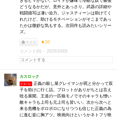
きるヒマがない。ロイドが嫌味で冷酷な奴で最後
どうなるかだが、意外とあっさり。武器の詳細や
戦闘描写は凄い迫力。ジャスティーンは助けてく
れたけど、助けるモチベーションがそこまであっ
たかは微妙な気もする。次回作も読みたいシリー
ズ。
★10
ナイス
コメント(0)
2025/10/05
カスロック
正義の殺し屋グレイマンが罠と分かって双
ネタバレ
子を助けに行く話。プロットがありがちとは言え
唸る展開。王道の一匹狼モノでそのキャラも憎い
敵キャラも上司も元上司も皆いい。次から次へと
来る危機をボロボロになりつつも信じた正義の為
に進む姿に胸アツ。映画向けというかネトフリ映