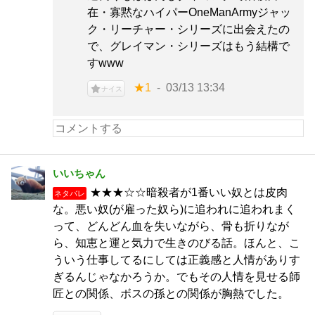
在・寡黙なハイパーOneManArmyジャッ
ク・リーチャー・シリーズに出会えたの
で、グレイマン・シリーズはもう結構で
すwww
★1
03/13 13:34
ナイス
いいちゃん
★★★☆☆暗殺者が1番いい奴とは皮肉
ネタバレ
な。悪い奴(が雇った奴ら)に追われに追われまく
って、どんどん血を失いながら、骨も折りなが
ら、知恵と運と気力で生きのびる話。ほんと、こ
ういう仕事してるにしては正義感と人情がありす
ぎるんじゃなかろうか。でもその人情を見せる師
匠との関係、ボスの孫との関係が胸熱でした。