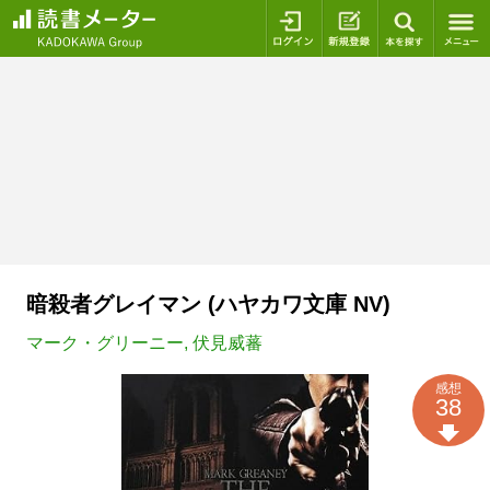
ログイン
新規登録
本を探
暗殺者グレイマン (ハヤカワ文庫 NV)
マーク・グリーニー
,
伏見威蕃
感想
38