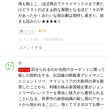
画も観とこ。ほぼ満点でクライマックスまで来た
けどラストのざまぁ的な展開となるほど！その手
があったか！みたいな脱出劇は期待し過ぎた。続
きも読みたい★★★★☆
★16
ナイス
コメント(0)
2024/06/14
か
罰せられるのが当然のターゲットに限って
ネタバレ
殺しの契約をする、伝説級の暗殺者グレイマンこ
とジェントリー。ナイジェリアの大統領の弟を殺
害したことから、利権が絡み多国籍企業がジェン
トリーのハンドラーを脅迫し味方から裏切られる
ことになる。世界中の政府組織の殺し屋のアセッ
トから狙われることに。強くてズタボロでも唯一