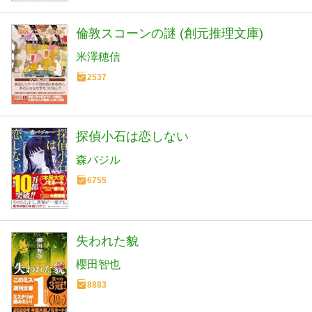
倫敦スコーンの謎 (創元推理文庫)
米澤穂信
2537
探偵小石は恋しない
森バジル
6755
失われた貌
櫻田智也
8883