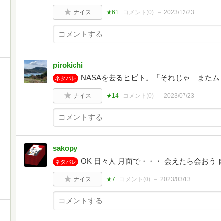
ナイス
★61
コメント(
0
)
2023/12/23
pirokichi
NASAを去るヒビト。「それじゃ また
ネタバレ
ナイス
★14
コメント(
0
)
2023/07/23
sakopy
OK 日々人 月面で・・・ 会えたら会おう
ネタバレ
ナイス
★7
コメント(
0
)
2023/03/13