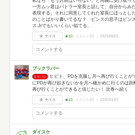
私なら「もうお前はいらない」と同義に受け取っ
一方ムッ君はバトラー室長と話して、自分からみ
表現する。それに同意してくれた室長にほっとし
のことばかり書いてるな？ ビンスの息子はビン
ス.Jrでもいいくらい似てる。
ナイス
★10
コメント(
0
)
2025/06/01
ブックラバー
ヒビト、PDを克服し月へ再び行くことが
ネタバレ
にPDが再び起きないかを月へ確かめに行くのは距離
再び行くことができると信じたい！ 次巻へ続く
ナイス
★13
コメント(
0
)
2025/01/07
ダイスケ