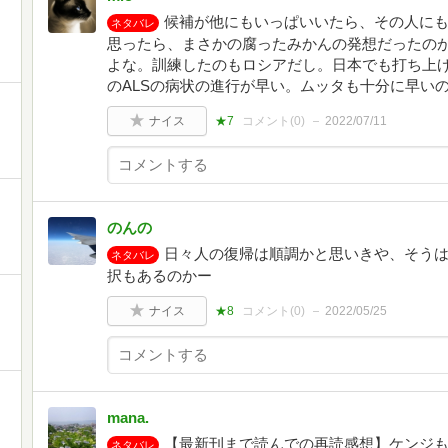
候補が他にもいっぱいいたら、その人に
ネタバレ
思ったら、まさかの腐ったみかんの発想だったのが
よな。訓練したのもロシアだし。日本でも打ち上
のALSの病状の進行が早い。ムッタも十分に早い
ナイス
★7
コメント(
0
)
2022/07/11
のんの
日々人の復帰は順調かと思いきや、そう
ネタバレ
択もあるのかー
ナイス
★8
コメント(
0
)
2022/05/25
mana.
【最新刊まで読んでの再読感想】ケンジ
ネタバレ