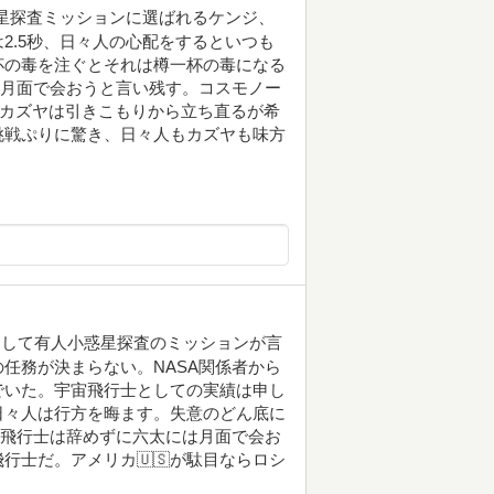
星探査ミッションに選ばれるケンジ、
2.5秒、日々人の心配をするといつも
杯の毒を注ぐとそれは樽一杯の毒になる
に月面で会おうと言い残す。コスモノー
のカズヤは引きこもりから立ち直るが希
挑戦ぷりに驚き、日々人もカズヤも味方
そして有人小惑星探査のミッションが言
任務が決まらない。NASA関係者から
でいた。宇宙飛行士としての実績は申し
日々人は行方を晦ます。失意のどん底に
宙飛行士は辞めずに六太には月面で会お
行士だ。アメリカ🇺🇸が駄目ならロシ