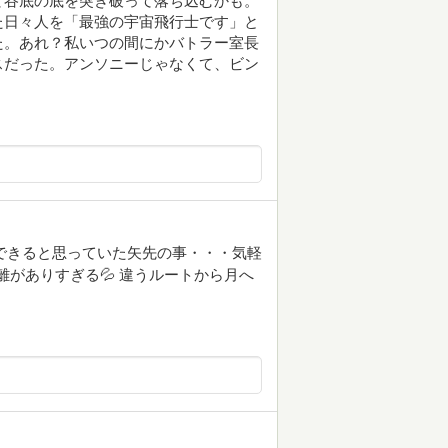
て谷底の底を突き破って落ち込むかも。
た日々人を「最強の宇宙飛行士です」と
た。あれ？私いつの間にかバトラー室長
スだった。アンソニーじゃなくて、ビン
できると思っていた矢先の事・・・気軽
がありすぎる💦 違うルートから月へ