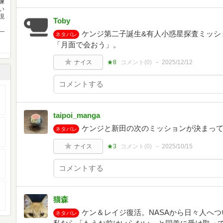
練
い
現
Toby
―
ケンジ第二子誕生&有人小惑星探査ミッショ
ネタバレ
「月面で会おう」。
ナイス
★8
コメント(
0
)
2025/12/12
taipoi_manga
ケンジと新田の次のミッションが決まって
ネタバレ
ナイス
★3
コメント(
0
)
2025/10/15
猫森
ケン＆レイジ復活。NASAから日々人へ
ネタバレ