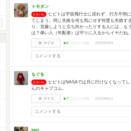
トモタン
ヒビトは宇宙飛行士に戻れず、行方不明
ネタバレ
てしまう。同じ失敗を何も気にせず何度も失敗す
り、克服しようと立ち向かったりする人には、も
は？偉い人（年配者）は守りに入るからイヤだね
ナイス
★8
コメント(
0
)
2023/02/04
もぐを
ヒビトはNASAでは月に行けなくなって
ネタバレ
んのキャプコム。
ナイス
★7
コメント(
0
)
2022/08/13
mio