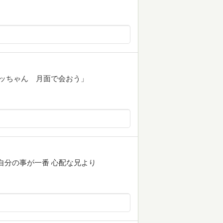
ムッちゃん 月面で会おう」
 自分の事が一番 心配な兄より