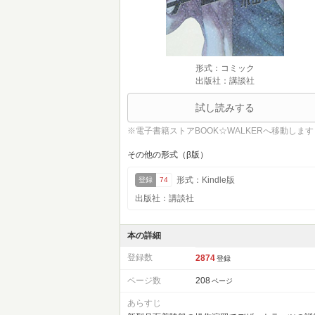
形式：コミック
出版社：講談社
試し読みする
※電子書籍ストアBOOK☆WALKERへ移動します
その他の形式（β版）
形式：Kindle版
登録
74
出版社：講談社
本の詳細
登録数
2874
登録
ページ数
208
ページ
あらすじ