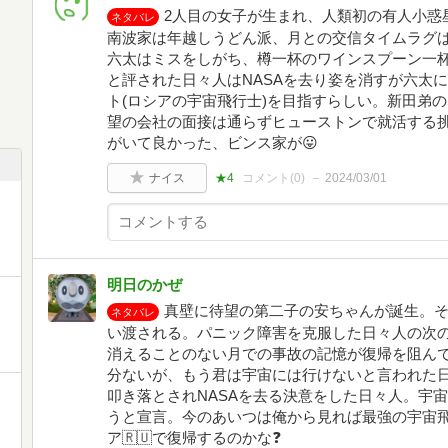
2人目の女子が生まれ、人類初の有人小惑
ネタバレ
南波家は年越しうどん派、月との交信タイムラグは
六太はミスをしがち、樽一杯のワインスプーン一
と評された日々人はNASAを去り姿を消すが六太
ト(ロシアの宇宙飛行士)を目指すらしい。新田弟
望の会社の面接は通らずヒューストンで就活する
がいて良かった、ビンス家が😛
ナイス
★4
コメント(
0
)
2024/03/01
明日のかぜ
真壁に待望の第二子の安ちゃんが誕生。
ネタバレ
い渡される。パニック障害を克服した日々人の次の
消えることのない月での事故の記憶が復帰を阻ん
分ないが、もう君は宇宙には行けないと言われた
叩き落とされNASAを去る決意をした日々人。宇
うと宣言。今のあいつは俺から見れば最強の宇宙飛
ア🇷🇺で復帰するのかな❓