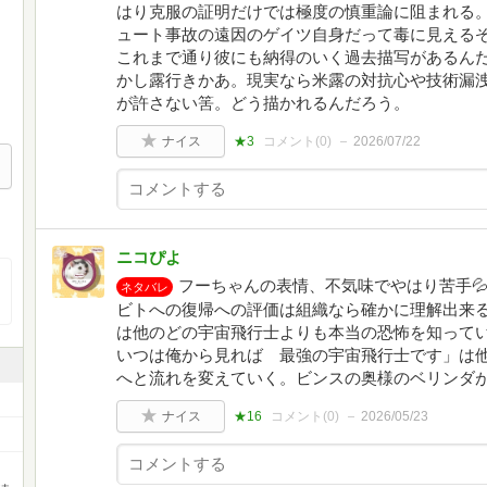
はり克服の証明だけでは極度の慎重論に阻まれる
ュート事故の遠因のゲイツ自身だって毒に見える
これまで通り彼にも納得のいく過去描写があるん
かし露行きかあ。現実なら米露の対抗心や技術漏洩
が許さない筈。どう描かれるんだろう。
ナイス
★3
コメント(
0
)
2026/07/22
ニコぴよ
フーちゃんの表情、不気味でやはり苦手
ネタバレ
ビトへの復帰への評価は組織なら確かに理解出来る
は他のどの宇宙飛行士よりも本当の恐怖を知って
いつは俺から見れば 最強の宇宙飛行士です」は
へと流れを変えていく。ビンスの奥様のベリンダ
ナイス
★16
コメント(
0
)
2026/05/23