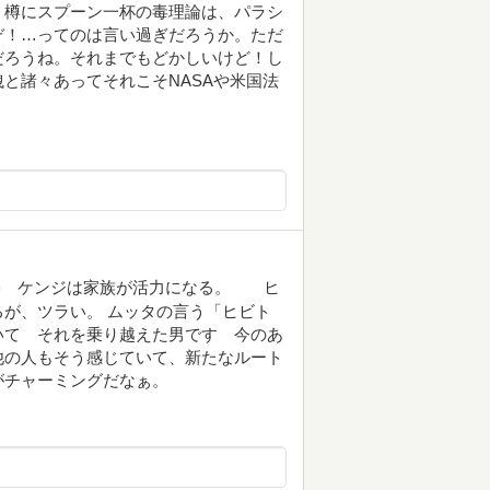
。樽にスプーン一杯の毒理論は、パラシ
ぞ！…ってのは言い過ぎだろうか。ただ
だろうね。それまでもどかしいけど！し
と諸々あってそれこそNASAや米国法
💦 ケンジは家族が活力になる。 ヒ
が、ツラい。 ムッタの言う「ヒビト
いて それを乗り越えた男です 今のあ
他の人もそう感じていて、新たなルート
がチャーミングだなぁ。