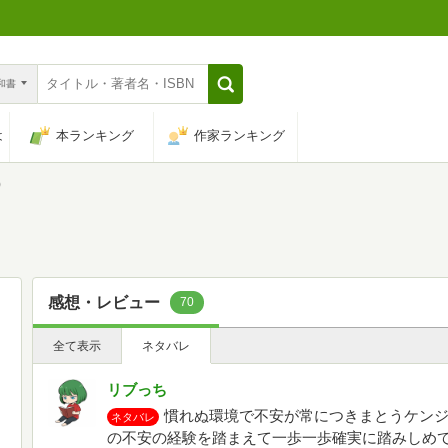
n和書
は
本ランキング
作家ランキング
)
感想・レビュー
70
全て表示
ネタバレ
リブっち
慣れぬ環境で不安が常につきまとうケン
ネタバレ
の不安の経験を踏まえて一歩一歩確実に踏みしめ