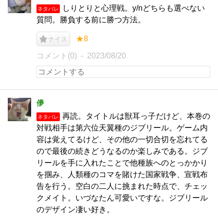
しりとりと心理戦。y/nどちらも選べない
ネタバレ
質問。勝負する前に勝つ方法。
★8
ナイス
コメント(0)
2023/08/20
儚
再読。タイトルは獣耳っ子だけど、本巻の
ネタバレ
対戦相手は第六位天翼種のジブリール。ゲーム内
容は覚えてるけど、その他の一切合切を忘れてる
ので最後の続きどうなるのか楽しみである。ジブ
リールを手に入れたことで他種族へのとっかかり
を掴み、人類種のコマを賭けた国家戦争、宣戦布
告を行う。空白の二人に挑まれた時点で、チェッ
クメイト。いづなたん可愛いですな。ジブリール
のデザイン凄い好き。