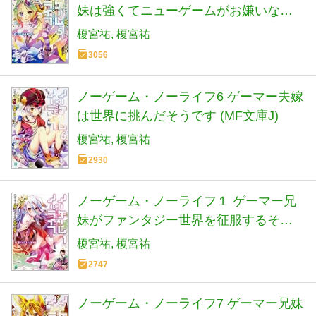
妹は強くてニューゲームがお嫌いなよ
うです (MF文庫J)
榎宮祐
榎宮祐
3056
ノーゲーム・ノーライフ6 ゲーマー夫嫁
は世界に挑んだそうです (MF文庫J)
榎宮祐
榎宮祐
2930
ノーゲーム・ノーライフ１ ゲーマー兄
妹がファンタジー世界を征服するそう
です (MF文庫 J か 12-1)
榎宮祐
榎宮祐
2747
ノーゲーム・ノーライフ7 ゲーマー兄妹