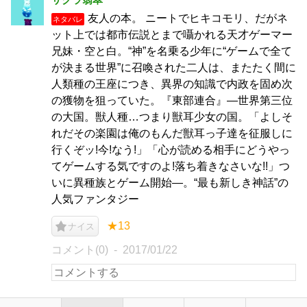
友人の本。 ニートでヒキコモリ、だがネ
ネタバレ
ット上では都市伝説とまで囁かれる天才ゲーマー
兄妹・空と白。“神”を名乗る少年に“ゲームで全て
が決まる世界”に召喚された二人は、またたく間に
人類種の王座につき、異界の知識で内政を固め次
の獲物を狙っていた。『東部連合』―世界第三位
の大国。獣人種…つまり獣耳少女の国。「よしそ
れだその楽園は俺のもんだ獣耳っ子達を征服しに
行くぞッ!今!なう!」「心が読める相手にどうやっ
てゲームする気ですのよ!落ち着きなさいな!!」つ
いに異種族とゲーム開始―。“最も新しき神話”の
人気ファンタジー
★13
ナイス
コメント(0)
2017/01/22