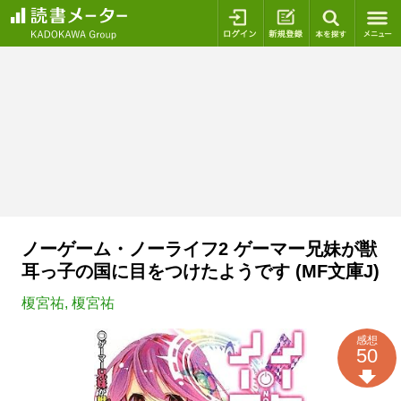
ログイン
新規登録
本を探
ノーゲーム・ノーライフ2 ゲーマー兄妹が獣
耳っ子の国に目をつけたようです (MF文庫J)
榎宮祐
,
榎宮祐
感想
50