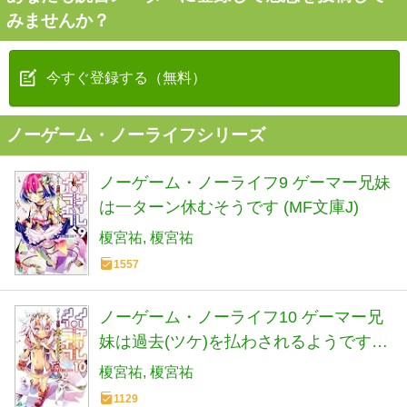
みませんか？
今すぐ登録する（無料）
ノーゲーム・ノーライフシリーズ
ノーゲーム・ノーライフ9 ゲーマー兄妹
は一ターン休むそうです (MF文庫J)
榎宮祐
榎宮祐
1557
ノーゲーム・ノーライフ10 ゲーマー兄
妹は過去(ツケ)を払わされるようです
(MF文庫J)
榎宮祐
榎宮祐
1129