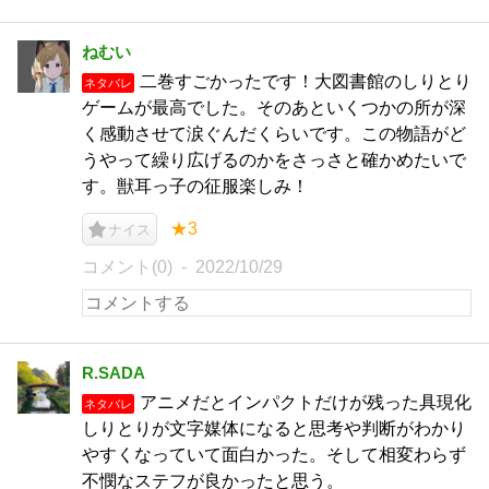
ねむい
二巻すごかったです！大図書館のしりとり
ネタバレ
ゲームが最高でした。そのあといくつかの所が深
く感動させて涙ぐんだくらいです。この物語がど
うやって繰り広げるのかをさっさと確かめたいで
す。獣耳っ子の征服楽しみ！
★3
ナイス
コメント(0)
2022/10/29
R.SADA
アニメだとインパクトだけが残った具現化
ネタバレ
しりとりが文字媒体になると思考や判断がわかり
やすくなっていて面白かった。そして相変わらず
不憫なステフが良かったと思う。