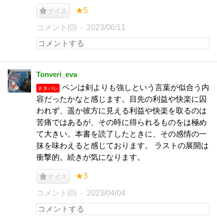
★5
ナイス
コメント(0)
2023/06/11
Tonveri_eva
ペンは剣よりも強しという言葉が似合う内
ネタバレ
容だったかなと感じます。目先の利益や快楽に囚
われず、遥か彼方に見える利益や快楽を取るのは
苦痛ではあるが、その時に得られるものをは極め
て大きい。本書を読了したときに、その感情の一
抹を味わえると感じております。 ラストの展開は
衝撃的。続きが気になります。
★3
ナイス
コメント(0)
2023/04/04