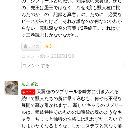
の、ジブリールとの戦い。知識欲の天翼種。から
の、先王は愚王ではなく、なぜ8度も獣人種に挑
んだのか、の、記録と真意。の、ために、必要な
ピースが来たけど、それが誰なのか何なのかわか
らない、意味深な空の言葉で2巻終了。これはす
ぐ三巻読むしかないながれ。
★3
ナイス
コメント(0)
2019/01/20
ちよざと
天翼種のジブリールを味方に引き入れる、
ネタバレ
続いて獣人たちの所に乗り込むも、何やら不穏な
展開で幕が引かれます。 新しいキャラのジブリー
ルは、種族特性そのものの知識欲の塊のようなキ
ャラ。ちょっと独特の性格には思わずたじろいで
しまいたくなるような、しかしステフと異なり落