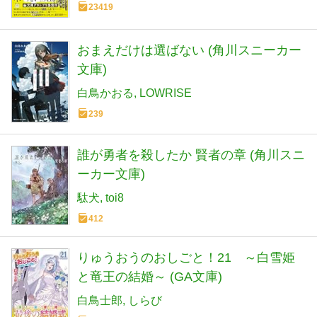
23419
おまえだけは選ばない (角川スニーカー
文庫)
白鳥かおる
LOWRISE
239
誰が勇者を殺したか 賢者の章 (角川スニ
ーカー文庫)
駄犬
toi8
412
りゅうおうのおしごと！21 ～白雪姫
と竜王の結婚～ (GA文庫)
白鳥士郎
しらび