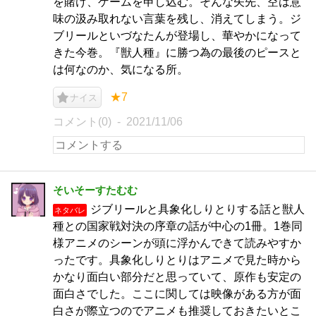
を賭け、ゲームを申し込む。そんな矢先、空は意
味の汲み取れない言葉を残し、消えてしまう。ジ
ブリールといづなたんが登場し、華やかになって
きた今巻。『獣人種』に勝つ為の最後のピースと
は何なのか、気になる所。
★7
ナイス
コメント(0)
2021/11/06
そいそーすたむむ
ジブリールと具象化しりとりする話と獣人
ネタバレ
種との国家戦対決の序章の話が中心の1冊。1巻同
様アニメのシーンが頭に浮かんできて読みやすか
ったです。具象化しりとりはアニメで見た時から
かなり面白い部分だと思っていて、原作も安定の
面白さでした。ここに関しては映像がある方が面
白さが際立つのでアニメも推奨しておきたいとこ