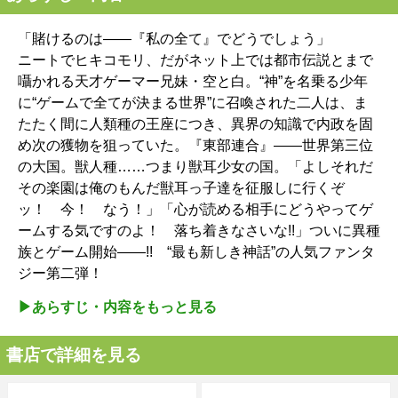
「賭けるのは――『私の全て』でどうでしょう」
ニートでヒキコモリ、だがネット上では都市伝説とまで
囁かれる天才ゲーマー兄妹・空と白。“神”を名乗る少年
に“ゲームで全てが決まる世界”に召喚された二人は、ま
たたく間に人類種の王座につき、異界の知識で内政を固
め次の獲物を狙っていた。『東部連合』――世界第三位
の大国。獣人種……つまり獣耳少女の国。「よしそれだ
その楽園は俺のもんだ獣耳っ子達を征服しに行くぞ
ッ！ 今！ なう！」「心が読める相手にどうやってゲ
ームする気ですのよ！ 落ち着きなさいな!!」ついに異種
族とゲーム開始――!! “最も新しき神話”の人気ファンタ
ジー第二弾！
▶︎あらすじ・内容をもっと見る
書店で詳細を見る