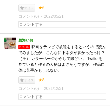
★6
ナイス
コメント(0)
2022/05/21
碧海いお
映画をテレビで放送をするというので読ん
ネタバレ
でみましたが、こんなに下ネタが多かったっけ？
（汗） カラーページからして際どい。 Twitterを
見ていると作者の人柄はよさそうですが、作品自
体は苦手かもしれない。
★8
ナイス
コメント(0)
2021/12/31