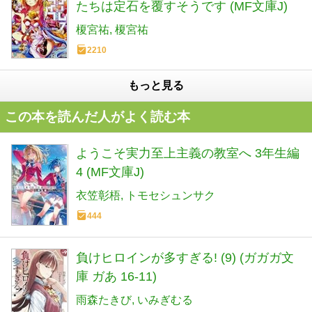
たちは定石を覆すそうです (MF文庫J)
榎宮祐
榎宮祐
2210
もっと見る
この本を読んだ人がよく読む本
ようこそ実力至上主義の教室へ 3年生編
4 (MF文庫J)
衣笠彰梧
トモセシュンサク
444
負けヒロインが多すぎる! (9) (ガガガ文
庫 ガあ 16-11)
雨森たきび
いみぎむる