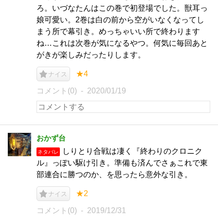
ろ。いづなたんはこの巻で初登場でした。獣耳っ
娘可愛い。2巻は白の前から空がいなくなってし
まう所で幕引き。めっちゃいい所で終わります
ね…これは次巻が気になるやつ。何気に毎回あと
がきが楽しみだったりします。
★4
ナイス
コメント(0)
2020/01/19
おかず台
しりとり合戦は凄く『終わりのクロニク
ネタバレ
ル』っぽい駆け引き。準備も済んでさぁこれで東
部連合に勝つのか、を思ったら意外な引き。
★2
ナイス
コメント(0)
2019/12/31