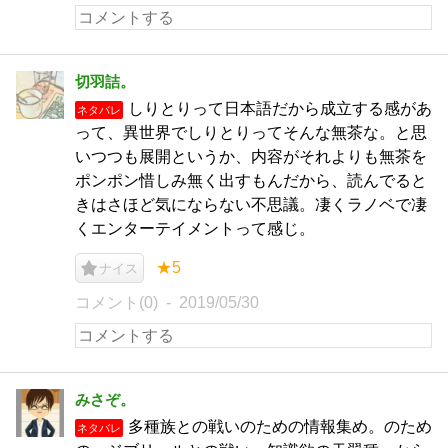
切羽詰。
しりとりって日本語だから成立する感があ
ネタバレ
って、異世界でしりとりってそんな無茶な。と思
いつつも展開というか、内容がそれよりも無茶を
ポンポン惜しみ無く出すもんだから、読んでると
きはさほど気にならない不思議。凄くラノベで凄
くエンターテイメントって感じ。
★5
ナイス
コメント(0)
2019/05/30
みさぞ。
多種族との戦いのための情報集め。のため
ネタバレ