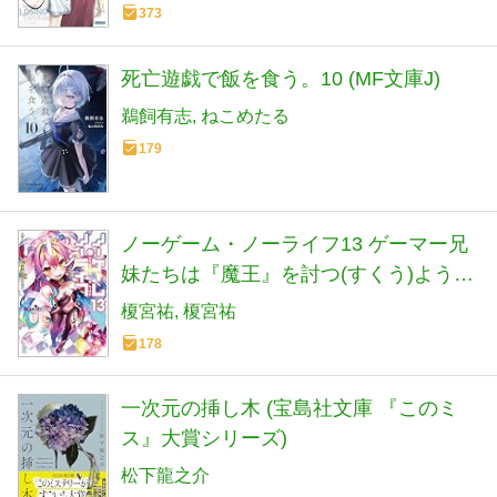
373
死亡遊戯で飯を食う。10 (MF文庫J)
鵜飼有志
ねこめたる
179
ノーゲーム・ノーライフ13 ゲーマー兄
妹たちは『魔王』を討つ(すくう)ようで
す (MF文庫J)
榎宮祐
榎宮祐
178
一次元の挿し木 (宝島社文庫 『このミ
ス』大賞シリーズ)
松下龍之介