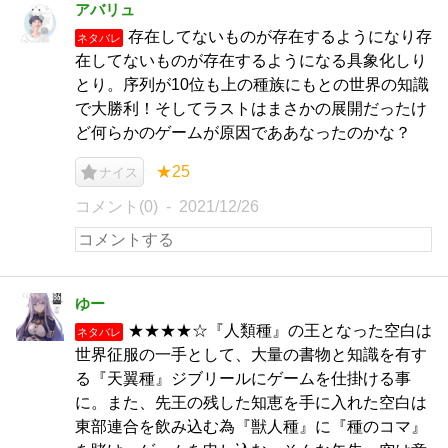
アバリュ
存在してないものが存在するようになり存
ネタバレ
在してないものが存在するようになる具象化しり
とり。序列が10位も上の種族にもとの世界の知識
で大勝利！そしてラストはまさかの展開だったけ
ど何らかのゲームが原因でああなったのかな？
★25
ナイス
コメント(0)
2021/12/26
ゆー
★★★★☆『人類種』の王となった空白は
ネタバレ
世界征服の一手として、大量の書物と知識を有す
る『天翼種』ジブリールにゲームを仕掛ける事
に。また、先王の残した知恵を手に入れた空白は
東部連合を飲み込む為『獣人種』に『種のコマ』