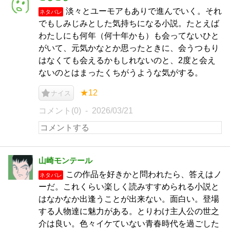
淡々とユーモアもありで進んでいく。それ
ネタバレ
でもしみじみとした気持ちになる小説。たとえば
わたしにも何年（何十年かも）も会ってないひと
がいて、元気かなとか思ったときに、会うつもり
はなくても会えるかもしれないのと、2度と会え
ないのとはまったくちがうような気がする。
★12
ナイス
コメント(0)
2026/03/21
山崎モンテール
この作品を好きかと問われたら、答えはノ
ネタバレ
ーだ。これくらい楽しく読みすすめられる小説と
はなかなか出逢うことが出来ない。面白い。登場
する人物達に魅力がある。とりわけ主人公の世之
介は良い。色々イケていない青春時代を過ごした