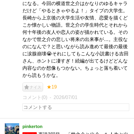
になる。今回の横道世之介はかなりのゆるキャラ
だけど「やるときゃやるよ！」タイプの大学生。
長崎から上京後の大学生活や友情、恋愛を描くど
こか懐かしい物語。世之介の学生時代とそれから
何十年後の友人や恋人の姿が描かれている。その
なかで世之介の悲しい将来の出来事が…。主役な
のになんで？と思いながら読み進めて最後の最後
に涙腺崩壊😭それにしてもこんな小説書ける吉田
さん、ホントに凄すぎ！続編が出てるけどどんな
内容なのか想像もつかない。ちょっと落ち着いて
から読もうかな。
★19
ナイス
コメント(0)
2026/07/01
pinkerton