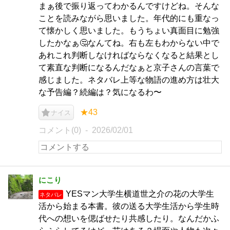
まぁ後で振り返ってわかるんですけどね。そんな
ことを読みながら思いました。年代的にも重なっ
て懐かしく思いました。もうちょい真面目に勉強
したかなぁ🤔なんてね。右も左もわからない中で
あれこれ判断しなければならなくなると結果とし
て素直な判断になるんだなぁと京子さんの言葉で
感じました。ネタバレ上等な物語の進め方は壮大
な予告編？続編は？気になるわ〜
★43
ナイス
コメント(0)
2026/02/01
にこり
YESマン大学生横道世之介の花の大学生
ネタバレ
活から始まる本書。彼の送る大学生活から学生時
代への想いを偲ばせたり共感したり。なんだかふ