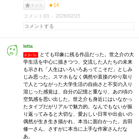
★14
ナイス
コメント(0)
2026/02/15
letta
とても印象に残る作品だった。世之介の大
ネタバレ
学生活を中心に描きつつ、交流した人たちの未来
も示され「人生はいろいろあってこそだ」としみ
じみ思った。スマホもなく偶然や直接のやり取り
で人とつながった大学生活の自由さと不安の入り
混じった感覚は、自分の記憶と重なり、あの頃の
空気感を思い出した。世之介も身近にはいなかっ
たタイプだがリアルで魅力的。なんでもないが振
り返ってみると大切な、愛おしい日常や出会いの
偶然が生き生き描かれ、本当に面白かった。吉田
修一さん、さすがに本当に上手な作家さんだな
あ。