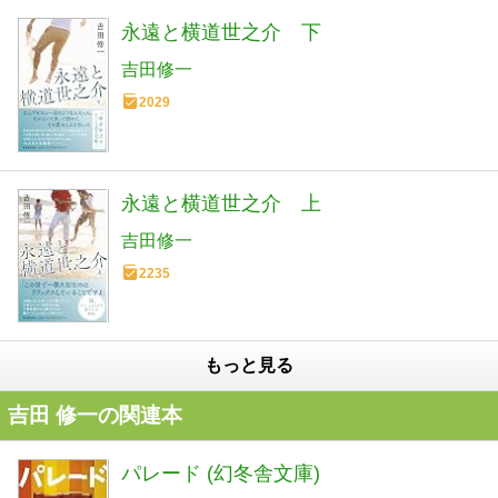
永遠と横道世之介 下
吉田修一
2029
永遠と横道世之介 上
吉田修一
2235
もっと見る
吉田 修一の関連本
パレード (幻冬舎文庫)