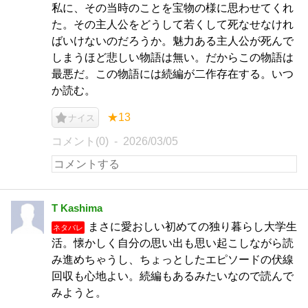
私に、その当時のことを宝物の様に思わせてくれ
た。その主人公をどうして若くして死なせなけれ
ばいけないのだろうか。魅力ある主人公が死んで
しまうほど悲しい物語は無い。だからこの物語は
最悪だ。この物語には続編が二作存在する。いつ
か読む。
★13
ナイス
コメント(0)
2026/03/05
T Kashima
まさに愛おしい初めての独り暮らし大学生
ネタバレ
活。懐かしく自分の思い出も思い起こしながら読
み進めちゃうし、ちょっとしたエピソードの伏線
回収も心地よい。続編もあるみたいなので読んで
みようと。