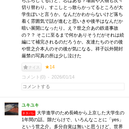
らふらしてるけど、芯はある？場面や人物も次々
切り替わり。すこしとっ散らかってるところが大
学生ぽいと言うか。なんだかわからないけど落ち
着く雰囲気で話が進むと思いきや後半はなんだか
暗い展開になったり。え？世之介あの鉄道事故
の？？ そこに至るまで何かありそうだがそれは続
編にて補完されるのだろうか。友達たちのその後
や世之介本人のその後が気になる。祥子以外開封
厳禁の写真の所は少し泣けた
★14
ナイス
コメント(0)
2026/01/14
ユキユキ
大学進学のため長崎から上京した大学生の
ネタバレ
1年間の話。隙だらけで、いろんなことに「yes」
という世之介。多分自覚は無いと思うけど、世界