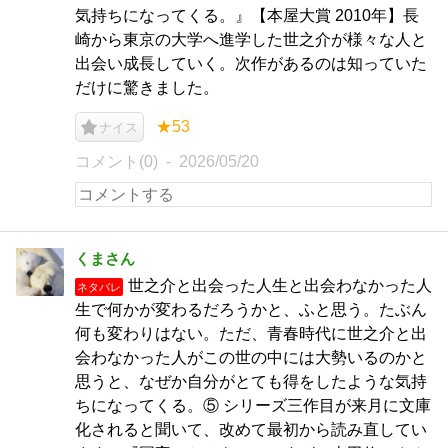
気持ちになってくる。』【本屋大賞 2010年】長
崎から東京の大学へ進学した世之介が様々な人と
出会い成長していく。次作があるのは知っていた
だけに驚きました。
★53
ナイス
コメント(0)
2026/05/20
くまさん
世之介と出会った人生と出会わなかった人
ネタバレ
生で何かが変わるだろうかと、ふと思う。たぶん
何も変わりはない。ただ、青春時代に世之介と出
会わなかった人がこの世の中には大勢いるのかと
思うと、なぜか自分がとても得をしたような気持
ちになってくる。⑤ シリーズ三作目が来月に文庫
化されると聞いて、改めて最初から読み直してい