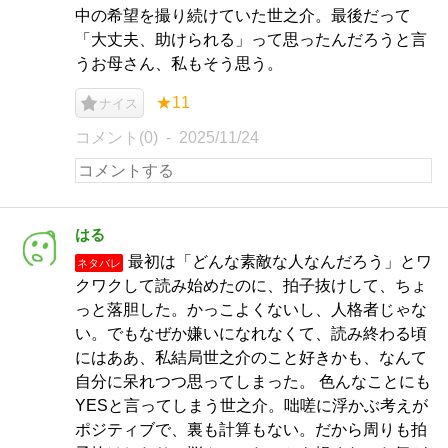
中の希望を撮り続けていた世之介。最後だって
「大丈夫、助けられる」って思ったんだろうと言
うお母さん、私もそう思う。
★11
ナイス
コメント(0)
2025/11/24
はる
最初は「どんな素敵な人なんだろう」とワ
ネタバレ
クワクして読み始めたのに、拍子抜けして、ちょ
っと落胆した。かっこよくないし、人格者じゃな
い。でもなぜか嫌いになれなくて、読み終わる頃
にはああ、私結局世之介のこと好きかも、なんて
自分に呆れつつ思ってしまった。 色んなことにも
YESと言ってしまう世之介。咄嗟に浮かぶ考えが
ポジティブで、裏も計算もない。だから周りも拍