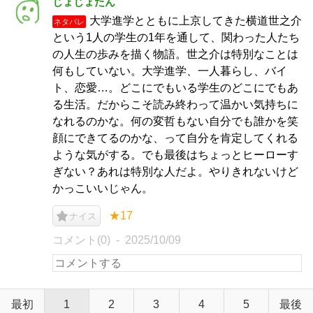
じょじょたん
大学進学とともに上京してきた横道世之介
ネタバレ
という1人の学生の1年を通して、関わった人たち
の人生の歩みを描く物語。世之介は特別なことは
何もしていない。大学進学、一人暮らし、バイ
ト、恋愛…。どこにでもいる学生のどこにでもあ
る生活。だからこそ読み終わって温かい気持ちに
なれるのかな。何の変哲もない自分でも誰かを笑
顔にできてるのかな、って自分を肯定してくれる
ような気がする。でも最後はちょっとヒーローす
ぎない？あれは特別な人だよ。やりきれないけど
かっこいいじゃん。
★17
ナイス
コメント(0)
2025/10/09
最初
1
2
3
4
5
最後