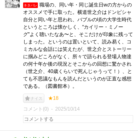
職場の、同い年・同じ誕生日wの方からの
ネタバレ
オススメで手に取った。横道世之介はドンピシャ
自分と同い年と思われ、バブルの頃の大学生時代
というところは懐かしく、“カイリー・ミノー
グ”よく聴いたなあ〜と、そこだけが印象に残って
しまった。というのは置いといて、読み易く、コ
ミカルな会話には笑えたが、世之介とストーリー
に掴みどころがなく、所々で語られる登場人物達
の何十年か後の現況とそこからの回想に驚かされ
（世之介、40歳くらいで死んじゃうって！）、と
ても不思議なもんを読んだというのが正直な感想
である。（図書館本）。
★18
ナイス
コメント(0)
2025/10/14