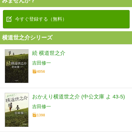
みませんか？
今すぐ登録する（無料）
横道世之介シリーズ
続 横道世之介
吉田修一
4056
おかえり横道世之介 (中公文庫 よ 43-5)
吉田修一
1398