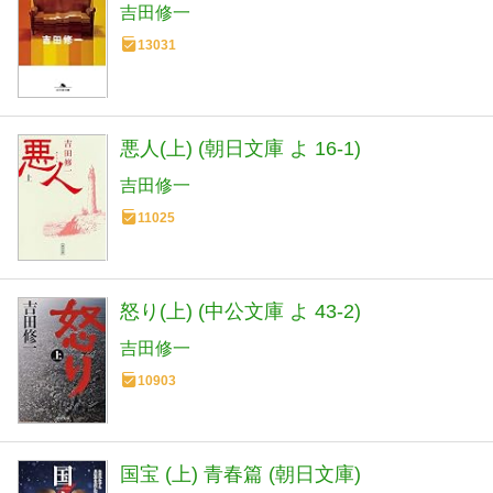
吉田修一
13031
悪人(上) (朝日文庫 よ 16-1)
吉田修一
11025
怒り(上) (中公文庫 よ 43-2)
吉田修一
10903
国宝 (上) 青春篇 (朝日文庫)