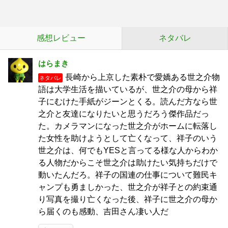
感想レビュー
ネタバレ
はらまき
長崎から上京した素朴で愛嬌ある世之介物
ネタバレ
語は大学生活を描いているが、世之介の母から祥
子にむけた手紙がジーンとくる。読んだ方なら世
之介と友達になりたいと思うだろう傑作品だっ
た。カメラマンになった世之介がホームに転落し
た女性を助けようとして亡くなって、祥子のいう
世之介は、何でもYESと言ってる様な人からわか
る人物だからこそ世之介は助けたい気持ちだけで
動いたんだろ。祥子の国連の仕事について難民キ
ャンプも勇ましかった、世之介が祥子との約束通
り写真を撮り亡くなった後、祥子に世之介の母か
ら届くのも感動、吉田さん凄い人だ