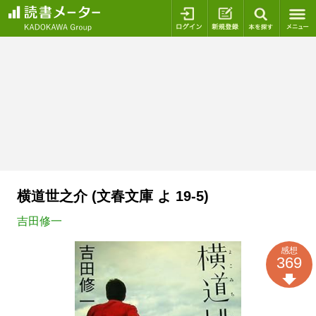
ログイン
新規登録
本を探
横道世之介 (文春文庫 よ 19-5)
吉田修一
感想
369