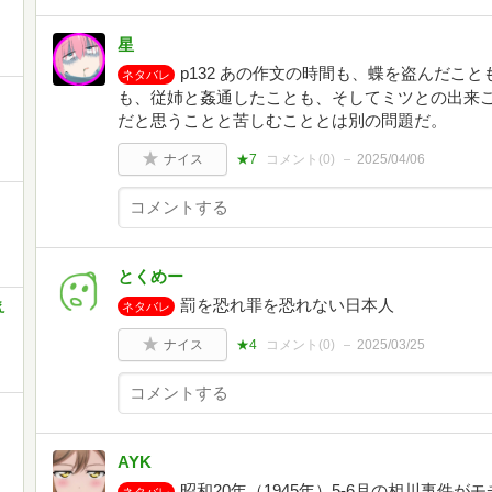
星
p132 あの作文の時間も、蝶を盗んだこ
ネタバレ
も、従姉と姦通したことも、そしてミツとの出来
だと思うことと苦しむこととは別の問題だ。
ナイス
★7
コメント(
0
)
2025/04/06
とくめー
罰を恐れ罪を恐れない日本人
え
ネタバレ
ナイス
★4
コメント(
0
)
2025/03/25
AYK
昭和20年（1945年）5-6月の相川事件