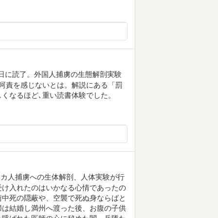
念日に読了。外国人捕虜の生態解剖実験
呵責を感じないとは。解説にある「罰
くなるほど､重い読書体験でした。
リカ人捕虜への生体解剖、人体実験が行
受け入れたのはいかなる心情であったの
術中死の隠蔽や、空襲で死ぬ身ならばと
婦は結婚し満州へ渡った後、お腹の子供