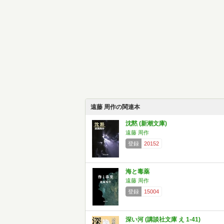
遠藤 周作の関連本
沈黙 (新潮文庫)
遠藤 周作
登録
20152
海と毒薬
遠藤 周作
登録
15004
深い河 (講談社文庫 え 1-41)