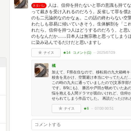
人は、信仰を持たないと罪の意識も持て
ネタバレ
って裁きを受け入れるのだろう。反省して罪を償お
のも二元論的なのかなぁ。この話の終わらない空
わたしも容易に傾いていきそう。生体解剖を「こ
れたら、信仰を持つ人はどうするのだろう、と思
のもなんだか……日本人は無宗教と思ってしまうほ
に染み込んでるだけだと思いますし
ナイス
★14
コメント(
1
)
2025/07/29
橘
加えて、F県在住なので、移転前の九大箱崎キ
校舎を見かけ、空襲避け本当にやってたんだ…
この時の九大に通っていましたので(文系学部
です。8/9にも)、 勝呂や戸田が眺めていた
悩を抱える人間ドラマが面白いけれど、信仰
せられてしまう作品でした。 再読だったけれ
ナイス
★6
07/30 00:51