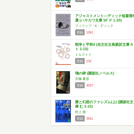
アジャストメント―ディック短篇傑
選 (ハヤカワ文庫 SF テ 1-20)
フィリップ・K・ディック
登録
1061
戦争と平和4 (光文社古典新訳文庫 A
ト 3-10)
トルストイ
登録
232
鵼の碑 (講談社ノベルス)
京極 夏彦
登録
3027
愛と幻想のファシズム(上) (講談社文
庫 む 3-10)
村上 龍
登録
3911