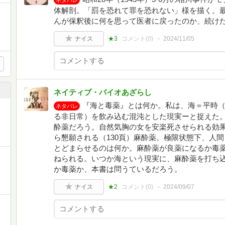
ネタバレ
体解剖。「罰を恐れて罪を恐れない」様を描く。
んが保釈後に何を思って医者に戻ったのか、続け
ナイス
★3
コメント(
0
)
2024/11/05
ネイティブ・バイオあざらし
『海と毒薬』とは何か。私は、海＝平時
ネタバレ
る非日常）を飲み込む混沌とした現実ーと捉えた
酔薬だろう。自然気胸の女を安楽死させられる効果
ら懇願される（130頁）麻酔薬。極限状態下、人
とどまらせるのは何か。麻酔薬が良薬になるか毒
ねられる。いつか海という現実に、麻酔薬を打ち
か毒薬か、本書は問うているだろう。
ナイス
★2
コメント(
0
)
2024/09/07