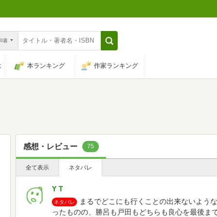
n和書
は
本ランキング
作家ランキング
感想・レビュー
75
全て表示
ネタバレ
Y T
まるでどこにも行くことの出来ないよう
ネタバレ
ったものの、勝呂も戸田もどちらも良心を最後ま