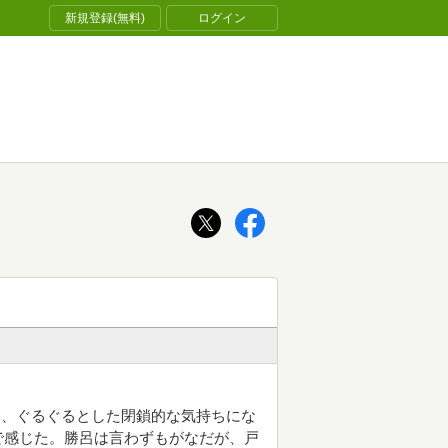
新規登録(無料)
ログイン
な、ぐるぐるとした閉鎖的な気持ちにな
で感じた。勝呂は言わずもがなだが、戸