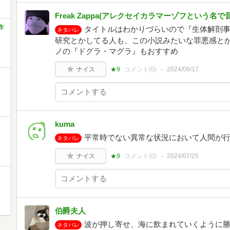
Freak Zappa(アレクセイカラマーゾフという名
作
タイトルはわかりづらいので『生体解剖事
ネタバレ
研究とかしてる人も、この小説みたいな罪悪感と
ノの『ドグラ・マグラ』もおすすめ
ナイス
★9
コメント(
0
)
2024/08/17
kuma
平常時でない異常な状況において人間が
ネタバレ
ナイス
★9
コメント(
0
)
2024/07/25
伯爵夫人
波が押し寄せ、海に飲まれていくように
ネタバレ