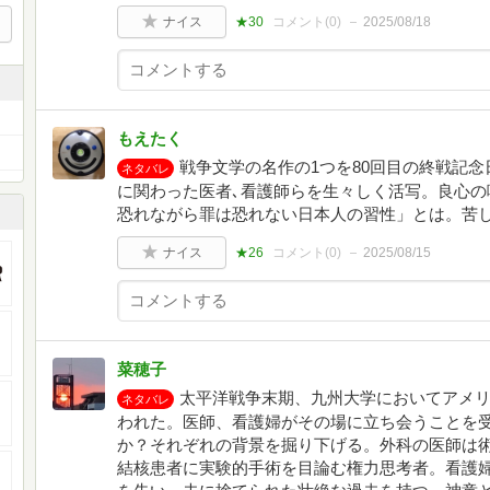
ナイス
★30
コメント(
0
)
2025/08/18
もえたく
戦争文学の名作の1つを80回目の終戦記
ネタバレ
に関わった医者､看護師らを生々しく活写。良心の
恐れながら罪は恐れない日本人の習性」とは。苦し
ナイス
★26
コメント(
0
)
2025/08/15
菜穂子
太平洋戦争末期、九州大学においてアメ
ネタバレ
われた。医師、看護婦がその場に立ち会うことを
か？それぞれの背景を掘り下げる。外科の医師は
結核患者に実験的手術を目論む権力思考者。看護