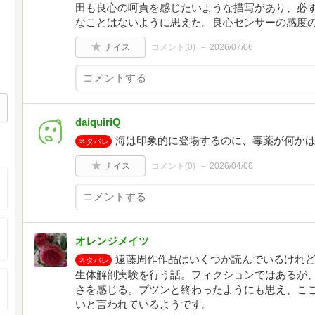
田も良心の呵責を感じたいような描写があり、必
なことはないように思えた。良心センサーの感度
ナイス
コメント(
0
)
2026/07/06
daiquiriQ
海は印象的に登場するのに、毒薬が何か
ネタバレ
ナイス
コメント(
0
)
2026/04/06
オレンジメイツ
遠藤周作作品はいくつか読んでいるけれ
ネタバレ
生体解剖実験を行う話。フィクションではあるが
さを感じる。プツンと終わったようにも思え、こ
いと言われているようです。