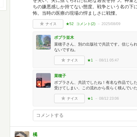
を失い、夫に捨てられた壮絶な過去を持つ。神童
ちの嫌悪感しか持てない態度。戦争という名の下
怖。当時の医療の現場の悍ましさに戦慄。
ナイス
★52
コメント(
2
)
2025/08/09
ポプラ並木
菜穂子さん、別の出版社で共読です。信じら
ないですね。
ナイス
★1
08/11 05:47
菜穂子
ポプラさん、共読でしたね！有名な作品でし
受けてしまい、この流れから長らく積んでい
ナイス
★1
08/12 23:06
橘