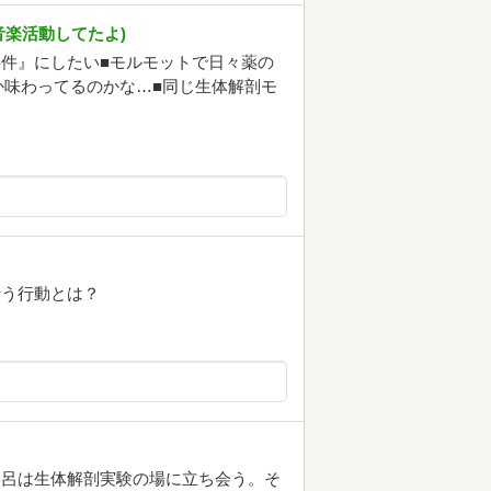
で音楽活動してたよ)
件』にしたい■モルモットで日々薬の
か味わってるのかな…■同じ生体解剖モ
行う行動とは？
勝呂は生体解剖実験の場に立ち会う。そ