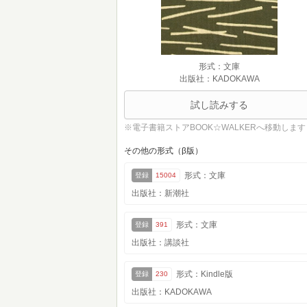
形式：文庫
出版社：KADOKAWA
試し読みする
※電子書籍ストアBOOK☆WALKERへ移動します
その他の形式（β版）
形式：文庫
登録
15004
出版社：新潮社
形式：文庫
登録
391
出版社：講談社
形式：Kindle版
登録
230
出版社：KADOKAWA