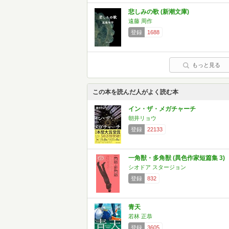
悲しみの歌 (新潮文庫)
遠藤 周作
登録
1688
もっと見る
この本を読んだ人がよく読む本
イン・ザ・メガチャーチ
朝井リョウ
登録
22133
一角獣・多角獣 (異色作家短篇集 3)
シオドア スタージョン
登録
832
青天
若林 正恭
登録
3605