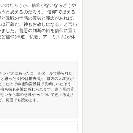
ないのだろうか。信仰がないならどうや
うと思えるのだろう。“信仰”で捉える
襲と敗戦の予感の疲労と諦念があれば、
れは正義だ。神もお赦しになる」と言わ
いました。善悪の判断の軸を信仰に置く
ど信仰(神道、仏教、アニミズム)が体
ャンパスにあったコールタールで塗られた
と思ったり(今は撤去済)、 母方の大叔父が
だったので学徒勤労動員で長崎にいたそう
あの海も街も身近に感じられます。違う形の苦
がないから罪の意識が〜について色々考えさ
ど、何度でも読めます。