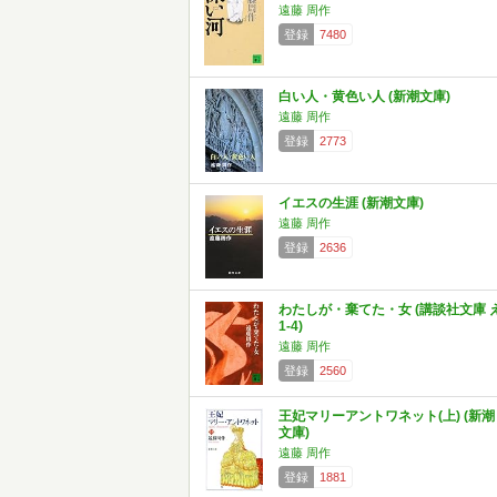
遠藤 周作
登録
7480
白い人・黄色い人 (新潮文庫)
遠藤 周作
登録
2773
イエスの生涯 (新潮文庫)
遠藤 周作
登録
2636
わたしが・棄てた・女 (講談社文庫 
1-4)
遠藤 周作
登録
2560
王妃マリーアントワネット(上) (新潮
文庫)
遠藤 周作
登録
1881