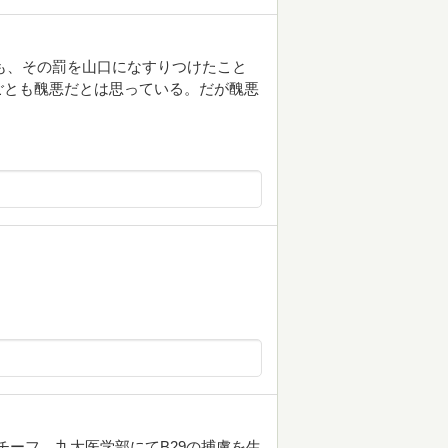
とも、その罰を山口になすりつけたこと
ごとも醜悪だとは思っている。だが醜悪
がモチーフ。九大医学部にてB29の捕虜を生