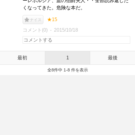
ーレボルジア、血の伯爵夫人・・全部読み返した
くなってきた。危険な本だ。
★15
ナイス
コメント(0)
2015/10/18
最初
1
最後
全8件中 1-8 件を表示