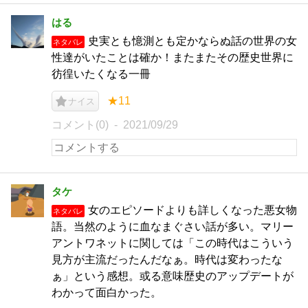
はる
史実とも憶測とも定かならぬ話の世界の女
ネタバレ
性達がいたことは確か！またまたその歴史世界に
彷徨いたくなる一冊
★11
ナイス
コメント(0)
2021/09/29
タケ
女のエピソードよりも詳しくなった悪女物
ネタバレ
語。当然のように血なまぐさい話が多い。マリー
アントワネットに関しては「この時代はこういう
見方が主流だったんだなぁ。時代は変わったな
ぁ」という感想。或る意味歴史のアップデートが
わかって面白かった。