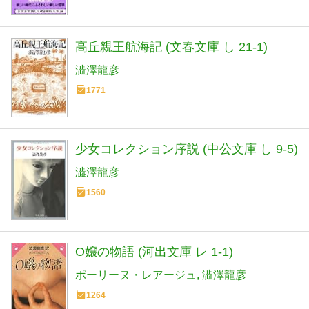
高丘親王航海記 (文春文庫 し 21-1)
澁澤龍彦
1771
少女コレクション序説 (中公文庫 し 9-5)
澁澤龍彦
1560
O嬢の物語 (河出文庫 レ 1-1)
ポーリーヌ・レアージュ
澁澤龍彦
1264