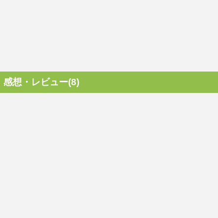
感想・レビュー(8)