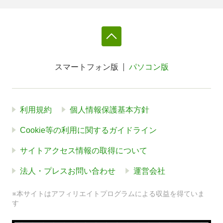
スマートフォン版
パソコン版
利用規約
個人情報保護基本方針
Cookie等の利用に関するガイドライン
サイトアクセス情報の取得について
法人・プレスお問い合わせ
運営会社
※本サイトはアフィリエイトプログラムによる収益を得ていま
す