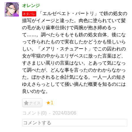
オレンジ
「エルゼベエト・バートリ」で鉄の処女の
ネタバレ
描写がイメージと違った。肉色に塗られていて髪
の毛があり歯車仕掛けで両腕が抱き締めるっ
て……。調べたらそもそも鉄の処女自体、後にな
って作られたもので実在したかどうかも怪しいら
しい。「メアリ・スチュアート」でこの囚われの
女が牢獄の中からエリザベスに放った言葉ほど、
すさまじい罵りの言葉はない。とあって気になっ
て調べたが、どんな事を言ったのかわからなかっ
た。ぼかされると余計気になる。一人一人の短さ
ゆえさらっとしてて掻い摘んだ概要を知るのには
良いのかな。
★1
ナイス
コメント(0)
2024/03/06