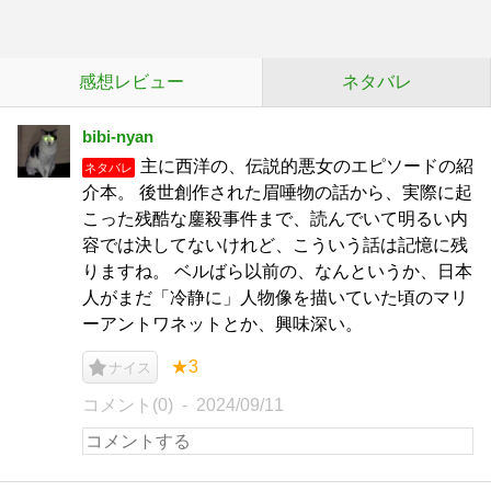
感想レビュー
ネタバレ
bibi‐nyan
主に西洋の、伝説的悪女のエピソードの紹
ネタバレ
介本。 後世創作された眉唾物の話から、実際に起
こった残酷な鏖殺事件まで、読んでいて明るい内
容では決してないけれど、こういう話は記憶に残
りますね。 ベルばら以前の、なんというか、日本
人がまだ「冷静に」人物像を描いていた頃のマリ
ーアントワネットとか、興味深い。
★3
ナイス
コメント(0)
2024/09/11