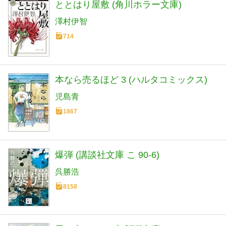
ととはり屋敷 (角川ホラー文庫)
澤村伊智
714
本なら売るほど 3 (ハルタコミックス)
児島青
1867
爆弾 (講談社文庫 こ 90-6)
呉勝浩
8158