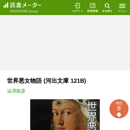
ログイン
新規登録
本を探
世界悪女物語 (河出文庫 121B)
澁澤龍彦
感想
8