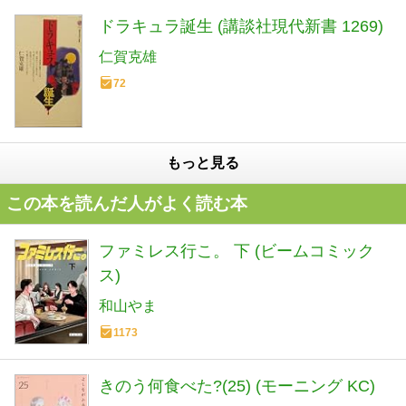
ドラキュラ誕生 (講談社現代新書 1269)
仁賀克雄
72
もっと見る
この本を読んだ人がよく読む本
ファミレス行こ。 下 (ビームコミック
ス)
和山やま
1173
きのう何食べた?(25) (モーニング KC)