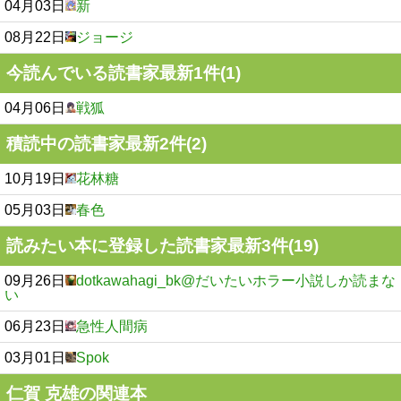
04月03日
新
08月22日
ジョージ
今読んでいる読書家最新1件(1)
04月06日
戦狐
積読中の読書家最新2件(2)
10月19日
花林糖
05月03日
春色
読みたい本に登録した読書家最新3件(19)
09月26日
dotkawahagi_bk@だいたいホラー小説しか読まな
い
06月23日
急性人間病
03月01日
Spok
仁賀 克雄の関連本