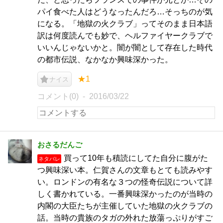
パイ食べた人はどうなったんだろ…そっちのが気
になる。「地獄の火クラブ」ってそのまま日本語
訳は何度読んでも妙で、ヘルファイヤークラブで
いいんじゃないかと。闇が闇として存在した時代
の都市伝説、なかなか興味深かった。
★1
ナイス
コメント(0)
2016/03/22
おさるだんご
買って10年も積読にしてた自分に腹がた
ネタバレ
つ興味深い本。仁賀さんの文章もとても読みやす
い。ロンドンの有名な３つの怪奇伝説について詳
しく書かれている。一番興味深かったのが当時の
内閣の大臣たちが主催していた地獄の火クラブの
話。当時の貴族のタガの外れた放蕩っぷりがすご