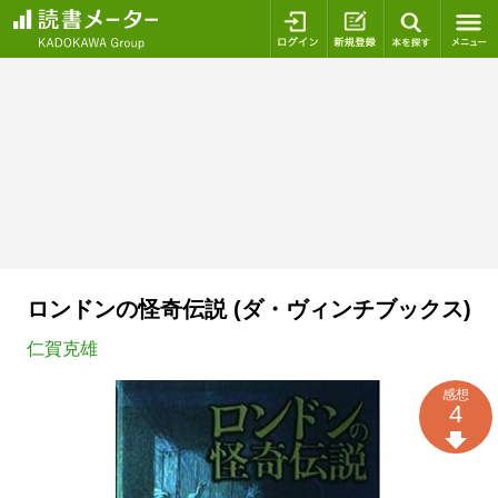
ログイン
新規登録
本を探
ロンドンの怪奇伝説 (ダ・ヴィンチブックス)
仁賀克雄
感想
4