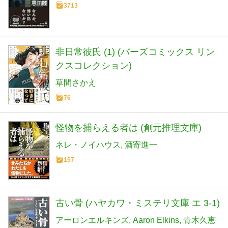
3713
非日常彼氏 (1) (バーズコミックス リン
クスコレクション)
草間さかえ
76
怪物を捕らえる者は (創元推理文庫)
ネレ・ノイハウス
酒寄進一
157
古い骨 (ハヤカワ・ミステリ文庫 エ 3-1)
アーロンエルキンズ
Aaron Elkins
青木久恵