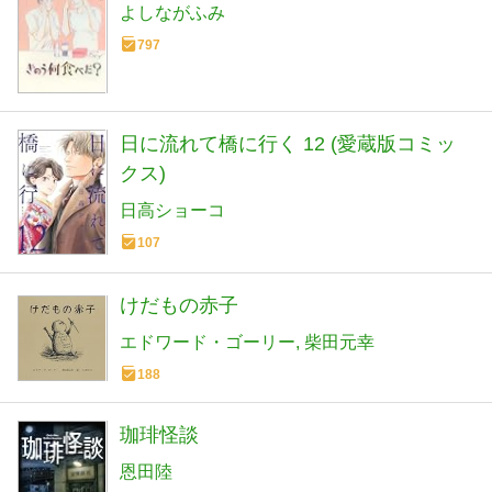
よしながふみ
797
日に流れて橋に行く 12 (愛蔵版コミッ
クス)
日高ショーコ
107
けだもの赤子
エドワード・ゴーリー
柴田元幸
188
珈琲怪談
恩田陸