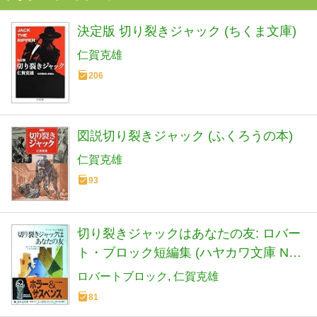
決定版 切り裂きジャック (ちくま文庫)
仁賀克雄
206
図説切り裂きジャック (ふくろうの本)
仁賀克雄
93
切り裂きジャックはあなたの友: ロバー
ト・ブロック短編集 (ハヤカワ文庫 NV
205)
ロバートブロック
仁賀克雄
81