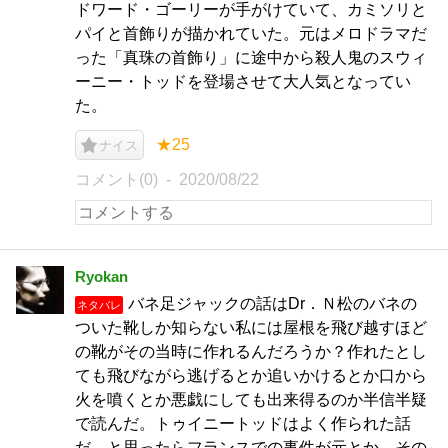
ドワード・ゴーリーが手がけていて、カミソリと
パイと首飾りが描かれていた。元はメロドラマだ
った「真珠の首飾り」に途中から殺人鬼のスウィ
ーニー・トッドを登場させて大人気となってい
た。
★25
ナイス
コメント(0)
2020/08/22
Ryokan
バネ足ジャックの話はDr．Ｎ松のバネの
ネタバレ
ついた靴しか知らない私には屋根を飛び越すほど
の靴がその当時に作れるんだろうか？作れたとし
ても飛びながら逃げるとか追いかけるとか口から
火を噴くとか悪戯にしても出来得るのか半信半疑
で読んだ。トゥイニートッドはよく作られた話
だ、と思ったらフランスでの事件が元とか…その