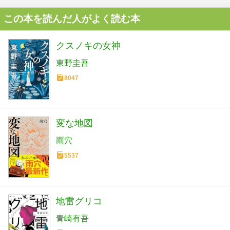
この本を読んだ人がよく読む本
クスノキの女神
東野圭吾
8047
変な地図
雨穴
5537
地雷グリコ
青崎有吾