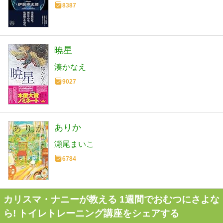
8387
暁星
湊かなえ
9027
ありか
瀬尾まいこ
6784
カリスマ・ナニーが教える 1週間でおむつにさよな
ら! トイレトレーニング講座をシェアする