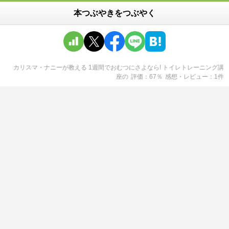
本つぶやきをつぶやく
カリスマ・ナニーが教える 1週間でおむつにさよなら! トイレトレーニング講
座
の
評価
67
％
感想・レビュー
1
件