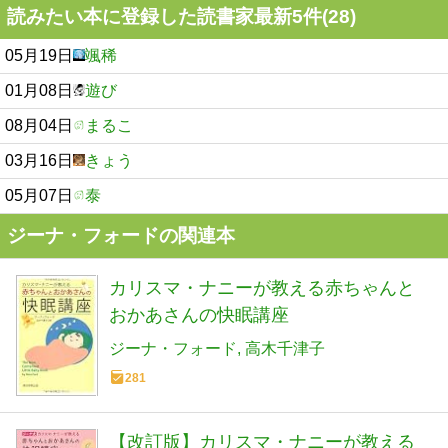
読みたい本に登録した読書家最新5件(28)
05月19日
颯稀
01月08日
遊び
08月04日
まるこ
03月16日
きょう
05月07日
泰
ジーナ・フォードの関連本
カリスマ・ナニーが教える赤ちゃんと
おかあさんの快眠講座
ジーナ・フォード
高木千津子
281
【改訂版】カリスマ・ナニーが教える