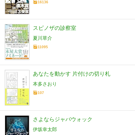
16136
スピノザの診察室
夏川草介
11095
あなたを動かす 片付けの切り札
本多さおり
107
さよならジャバウォック
伊坂幸太郎