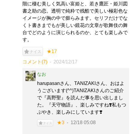
階に棲む美しく気高い富姫と、若き鷹匠・姫川図
書之助の恋。透明で純粋で残酷で美しい極彩色な
イメージが胸の中で膨らみます。セリフだけでな
くト書きまでもが美しい鏡花の文章が歌舞伎の舞
台でどのように演じられるのか、とても楽しみで
す。
★17
ナイス
コメント(7)
2024/12/17
なお
harupasanさん、TANIZAKIさん、おはよ
うございます(^^)TANIZAKIさんのご紹介
で『高野聖』を読んだ事を思い出しまし
た。『天守物語』、楽しみですね❣️私もつ
ぶやき、楽しみにしています❣️
★3
12/18 05:08
ナイス