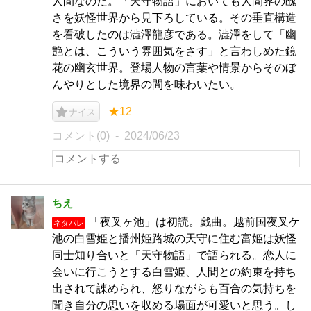
人間なのだ。「天守物語」においても人間界の醜
さを妖怪世界から見下ろしている。その垂直構造
を看破したのは澁澤龍彦である。澁澤をして「幽
艶とは、こういう雰囲気をさす」と言わしめた鏡
花の幽玄世界。登場人物の言葉や情景からそのぼ
んやりとした境界の間を味わいたい。
★12
ナイス
コメント(0)
2024/06/23
ちえ
「夜叉ヶ池」は初読。戯曲。越前国夜叉ケ
ネタバレ
池の白雪姫と播州姫路城の天守に住む富姫は妖怪
同士知り合いと「天守物語」で語られる。恋人に
会いに行こうとする白雪姫、人間との約束を持ち
出されて諌められ、怒りながらも百合の気持ちを
聞き自分の思いを収める場面が可愛いと思う。し