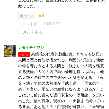
こんなに美しい言葉があるんですね。 世界観も素
敵でした。
★8
ナイス
コメント(0)
2020/06/11
カタクチイワシ
泉鏡花の代表的戯曲2篇。どちらも妖怪と
ネタバレ
人間と恋と倫理が描かれる。利己的な理由で他者
の命を奪おうとする人間と、浅ましい人間を軽蔑
する妖怪。人間の内で高い倫理を持つものは、他
の大勢との対立の中で妖怪へと身を変える。「夜
叉ヶ池」で他の大勢側が「武士道」「国家のた
め」と言い、雨乞いの生贄になるよう迫るが、こ
こは少し前に読んだ坂口安吾の「堕落論」を思い
出した。後の戦争、現在のコロナ禍まで続いてい
る要素。あと池の主・白雪姫が可愛い。「天守物