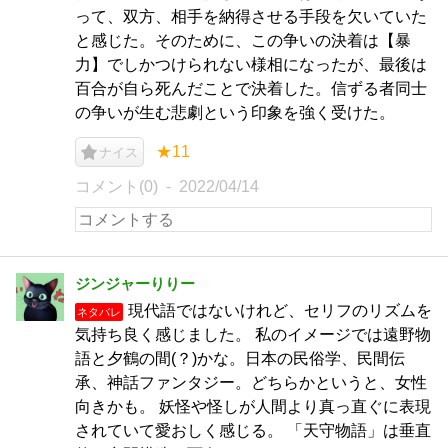
って、双方、相手を納得させる手段を欠いていた
と感じた。そのために、この争いの決着は【暴
力】でしかつけられない様相になったが、最後は
百合が自ら死んだことで決着した。信ずる者同士
の争いが生む悲劇という印象を強く受けた。
★11
ナイス
コメント(0)
2022/04/14
ジンジャーりりー
現代語ではないけれど、セリフのリズムを
ネタバレ
気持ち良く感じました。 私のイメージでは遠野物
語と夕鶴の間(？)かな。日本の民俗学、民間伝
承、神話ファンタジー。どちらかというと、女性
向きかも。 妖怪や怪しが人間より真っ直ぐに表現
されていて愛おしく感じる。 「天守物語」は垂直