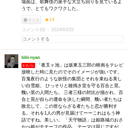
場面は、歌舞伎の派手な大立ち回りを見ているよ
うで、とてもワクワクした。
★14
ナイス
コメント(0)
2024/03/25
bibi‐nyan
「夜叉ヶ池」は坂東玉三郎の映画をテレビ
ネタバレ
放映した時に見たのでそのイメージが強いです。
百鬼夜行のような妖怪の集団とそれを束ねる美し
い白雪姫。 ひっそりと鐘搗き堂を守る百合と晃。
醜い里の人間たち。 三者三様の対比が描かれ、百
合と晃が自らの運命を決した瞬間、醜い者たちは
敗北して、この世ならざる者たちと恋が勝利す
る。それを1人の男が見届けてーーこれはもう神
話ですね。美しい。 「天守物語」は姫路城のおさ
かべ姫がモチーフの作品。 テーマは同じですが、