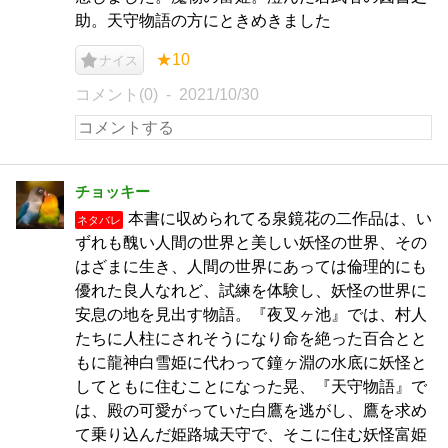
助。天守物語の方にときめきました
★10
ナイス
コメント(0)
2021/10/30
チョッキー
本書に収められてる泉鏡花の二作品は、い
ネタバレ
ずれも醜い人間の世界と美しい妖怪の世界、その
はざまに生き、人間の世界にあっては倫理的にも
優れた良人なれど、試練を体験し、妖怪の世界に
安息の地を見出す物語。『夜叉ヶ池』では、村人
たちに人柱にされそうになり命を絶った百合とと
もに龍神白雪姫に代わって鐘ヶ淵の水底に妖怪と
してともに住むことになった晃、『天守物語』で
は、殿の可愛がっていた白鷹を逃がし、鷹を求め
て乗り込んだ姫路城天守で、そこに住む妖怪富姫