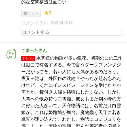
的な空間構造は面白い。
★9
ナイス
コメント(0)
2022/02/10
こまったさん
水関連の物語が多い鏡花。初期のこの二作
ネタバレ
は戯曲で有名すぎる。今で言うダークファンタジ
ーだからこそ、若い人にも人気があるのだろう。
夜叉ヶ池は、外国作の沈鐘？やったか題名忘れた
けれど、それにインスピレーションを受けたとか
何とか。鐘付き夫婦を犠牲にしたくない、しかし
人間への恨み持つ白雪姫。彼女もまた剣ヶ峰の方
に好いた人がいて。天守物語には、名前だけ白雪
姫が。これは姫路城が舞台。魔物蠢く天守に若き
鷹匠が迷い込んで。わたし、物語にロミジュリを
感じました。魔物の富姫。澄んだ若武者の図書之