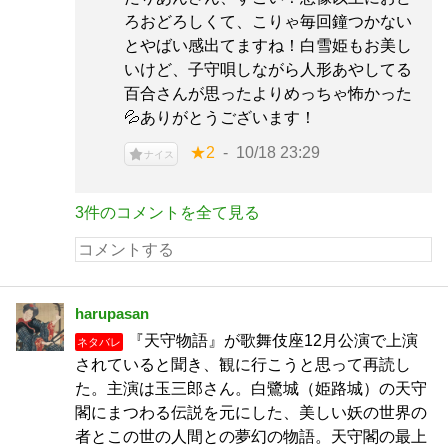
ろおどろしくて、こりゃ毎回鐘つかない
とやばい感出てますね！白雪姫もお美し
いけど、子守唄しながら人形あやしてる
百合さんが思ったよりめっちゃ怖かった
💦ありがとうございます！
★2
10/18 23:29
ナイス
3件のコメントを全て見る
harupasan
『天守物語』が歌舞伎座12月公演で上演
ネタバレ
されていると聞き、観に行こうと思って再読し
た。主演は玉三郎さん。白鷺城（姫路城）の天守
閣にまつわる伝説を元にした、美しい妖の世界の
者とこの世の人間との夢幻の物語。天守閣の最上