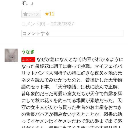
す。」
★11
ナイス
コメント(0)
2026/03/27
うなぎ
なぜか急になんとなく内容がわかるように
ネタバレ
なった泉鏡花に調子に乗って挑戦。マイフェイバ
リットバンド人間椅子の特に好きな夜叉ヶ池の元
ネタを読んでみたかったのと、昔挫折した天守物
語のセット本。「天守物語」は秋に読んで正解。
昔印象的だった可愛い童女たちが天守で白露を餌
にして秋の花々を釣ってる場面が素敵だった。天
守の女主人が友から貰った生首のお土産をおつき
の舌長ババアが摘み食いするとことか、図書の助
ってイケメンはイケメンだわで朱の盤まで出て盛
りだくさん。最後に出てくる救い主の木彫り職人