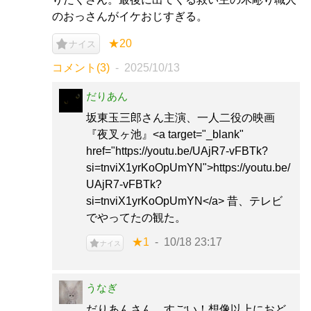
のおっさんがイケおじすぎる。
★20
ナイス
コメント(3)
2025/10/13
だりあん
坂東玉三郎さん主演、一人二役の映画
『夜叉ヶ池』<a target="_blank"
href="https://youtu.be/UAjR7-vFBTk?
si=tnviX1yrKoOpUmYN">https://youtu.be/
UAjR7-vFBTk?
si=tnviX1yrKoOpUmYN</a> 昔、テレビ
でやってたの観た。
★1
10/18 23:17
ナイス
うなぎ
だりあんさん、すごい！想像以上におど