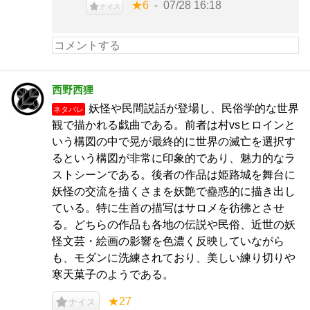
★6
07/28 16:18
ナイス
西野西狸
妖怪や民間説話が登場し、民俗学的な世界
ネタバレ
観で描かれる戯曲である。前者は村vsヒロインと
いう構図の中で晃が最終的に世界の滅亡を選択す
るという構図が非常に印象的であり、魅力的なラ
ストシーンである。後者の作品は姫路城を舞台に
妖怪の交流を描くさまを妖艶で蠱惑的に描き出し
ている。特に生首の描写はサロメを彷彿とさせ
る。どちらの作品も各地の伝説や民俗、近世の妖
怪文芸・絵画の影響を色濃く反映していながら
も、モダンに洗練されており、美しい練り切りや
寒天菓子のようである。
★27
ナイス