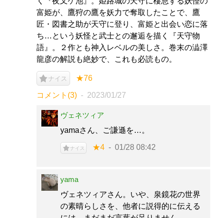
く『夜叉ケ池』。姫路城の天守に棲息する妖怪の
富姫が、鷹狩の鷹を妖力で奪取したことで、鷹
匠・図書之助が天守に登り、富姫と出会い恋に落
ち…という妖怪と武士との邂逅を描く『天守物
語』。２作とも神入レベルの美しさ。巻末の澁澤
龍彦の解説も絶妙で、これも必読もの。
★76
ナイス
コメント(3)
2023/01/27
ヴェネツィア
yamaさん、ご謙遜を…。
★4
01/28 08:42
ナイス
yama
ヴェネツィアさん。いや、泉鏡花の世界
の素晴らしさを、他者に説得的に伝える
には、まだまだ言葉が足りません…。