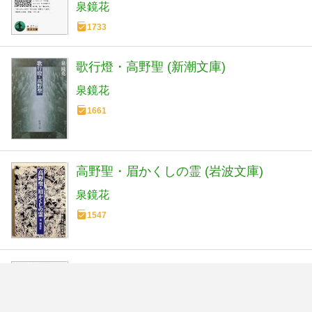
泉鏡花
1733
歌行燈・高野聖 (新潮文庫)
泉鏡花
1661
高野聖・眉かくしの霊 (岩波文庫)
泉鏡花
1547
草迷宮 (岩波文庫 緑 27-4)
泉鏡花