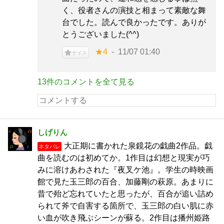
く、役者さんの演技と相まって素敵な舞
台でした。読んで良かったです。ありが
とうございました(^^)
★4
11/07 01:40
ナイス
13件のコメントを全て見る
しげりん
大正期に書かれた泉鏡花の戯曲2作品。戯
ネタバレ
曲を読むのは初めてか。1作目は幻想と現実が巧
みに溶けあわされた『夜叉ケ池』。学生の時映画
館で見た玉三郎の百合、加藤剛の萩原。あまりに
昔で殆ど忘れていたと思ったが、百合が追い詰め
られて斧で自害する箇所で、玉三郎の白い肌に赤
い血が吹き飛ぶシーンが蘇る。2作目は播州姫路