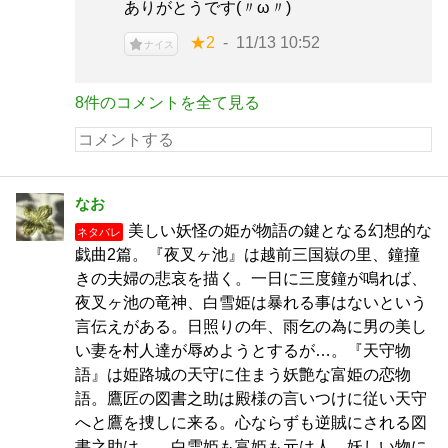
ありがとうです(〃ω〃)
★2
11/13 10:52
ナイス
8件のコメントを全て見る
なお
美しい妖怪の姫が物語の鍵となる幻想的な
ネタバレ
戯曲2篇。『夜叉ヶ池』は越前三国嶽の里、鐘撞
きの夫婦の悲哀を描く。一日に三度鐘が鳴れば、
夜叉ヶ池の竜神、白雪姫は暴れる事はないという
言伝えがある。日照りの年、雨乞の為に男の美し
い妻を村人達が辱めようとするが…。『天守物
語』は姫路城の天守に住まう妖艶な富姫の恋物
語。鷹匠の図書之助は殿様の言いつけに従い天守
へと鷹を捜しに来る。心ならずも逆賊にされる図
書之助は…。白雪姫も富姫も元は人。妖しい物に