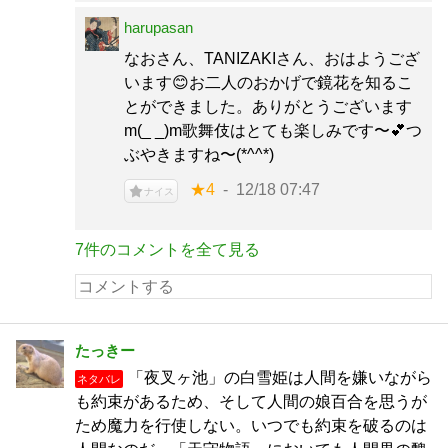
harupasan
なおさん、TANIZAKIさん、おはようござ
います😊お二人のおかげで鏡花を知るこ
とができました。ありがとうございます
m(_ _)m歌舞伎はとても楽しみです〜💕つ
ぶやきますね〜(*^^*)
★4
12/18 07:47
ナイス
7件のコメントを全て見る
たっきー
「夜叉ヶ池」の白雪姫は人間を嫌いながら
ネタバレ
も約束があるため、そして人間の娘百合を思うが
ため魔力を行使しない。いつでも約束を破るのは