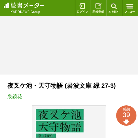
ログイン
新規登録
本を探
夜叉ケ池・天守物語 (岩波文庫 緑 27-3)
泉鏡花
感想
39