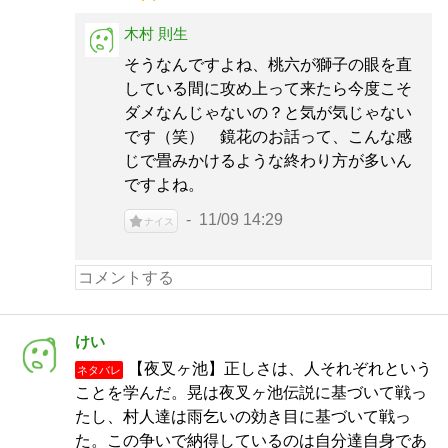
木村 則生
そうなんですよね、桃六が獅子の眼を直
している間に攻め上って来たら今度こそ
ダメなんじゃないの？と気が気じゃない
です（笑） 鏡花のお話って、こんな感
じで畳みかけるような終わり方が多いん
ですよね。
11/09 14:29
ナイス
けい
【夜叉ヶ池】正しさは、人それぞれという
ネタバレ
ことを学んだ。晃は夜叉ヶ池伝説に基づいて戦っ
たし、村人達は雨乞いの効き目に基づいて戦っ
た。この争いで納得しているのは自分達自身であ