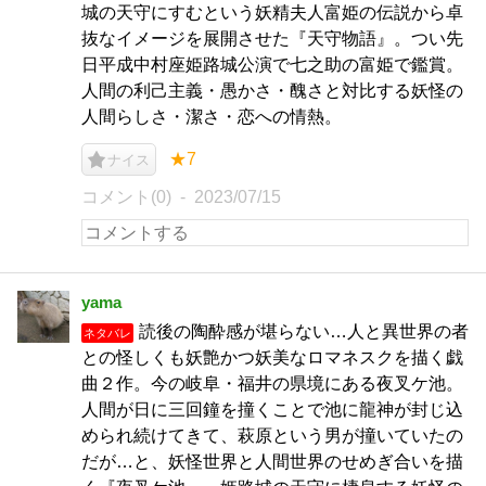
城の天守にすむという妖精夫人富姫の伝説から卓
抜なイメージを展開させた『天守物語』。つい先
日平成中村座姫路城公演で七之助の富姫で鑑賞。
人間の利己主義・愚かさ・醜さと対比する妖怪の
人間らしさ・潔さ・恋への情熱。
★7
ナイス
コメント(0)
2023/07/15
yama
読後の陶酔感が堪らない…人と異世界の者
ネタバレ
との怪しくも妖艶かつ妖美なロマネスクを描く戯
曲２作。今の岐阜・福井の県境にある夜叉ケ池。
人間が日に三回鐘を撞くことで池に龍神が封じ込
められ続けてきて、萩原という男が撞いていたの
だが…と、妖怪世界と人間世界のせめぎ合いを描