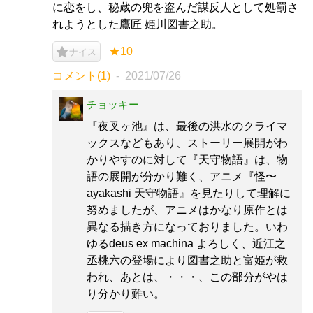
に恋をし、秘蔵の兜を盗んだ謀反人として処罰さ
れようとした鷹匠 姫川図書之助。
★10
ナイス
コメント(1)
2021/07/26
チョッキー
『夜叉ヶ池』は、最後の洪水のクライマ
ックスなどもあり、ストーリー展開がわ
かりやすのに対して『天守物語』は、物
語の展開が分かり難く、アニメ『怪〜
ayakashi 天守物語』を見たりして理解に
努めましたが、アニメはかなり原作とは
異なる描き方になっておりました。いわ
ゆるdeus ex machina よろしく、近江之
丞桃六の登場により図書之助と富姫が救
われ、あとは、・・・、この部分がやは
り分かり難い。