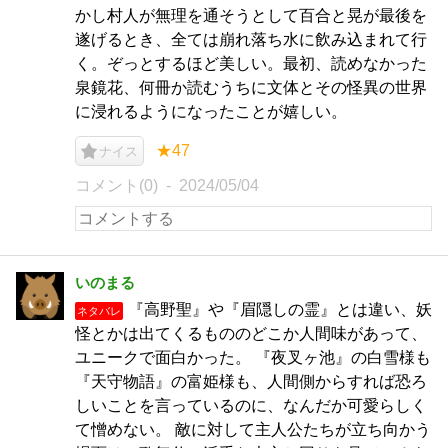
かし村人が無理を通そうとして百合と晃が最後を
遂げるとき、全ては崩れ落ち水に飲み込まれて行
く。ぞっとするほど美しい。最初、読めなかった
泉鏡花、何冊か読むうちに文体とその怪異の世界
に浸れるようになったことが嬉しい。
★47
ナイス
コメント(0)
2024/05/04
いのまる
『高野聖』や『眉隠しの霊』とは違い、妖
ネタバレ
怪とかは出てくるもののどこか人間味があって、
ユニークで面白かった。 『夜叉ヶ池』の白雪様も
『天守物語』の富姫様も、人間側からすれば恐ろ
しいことを言っているのに、なんだか可愛らしく
て憎めない。 敵に対して主人公たちが立ち向かう