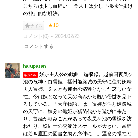
こちらは少し血腥い。 ラストは少し「機械仕掛け
の神」的な解決。
★10
ナイス
コメント(0)
2024/02/23
harupasan
妖が主人公の戯曲二編収録。越前国夜叉ケ
ネタバレ
池の竜神・白雪姫。播州姫路城の天守に住む妖精
夫人富姫。２人とも運命の犠牲となった哀しい女
性。今は妖となって天の高みから醜い俗世を見下
ろしている。『天守物語』は、富姫が住む姫路城
の天守に、妹分の亀姫が猪苗代から遊びに来た
り、富姫が頼みごとがあって夜叉ケ池の雪様を訪
ねたり、妖同士の交流はスケールが大きい。富姫
は若き鷹匠の図書之助と恋仲に…。運命の犠牲と