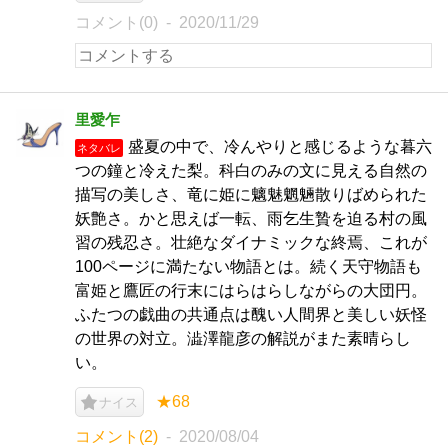
コメント(0)
2020/11/29
里愛乍
盛夏の中で、冷んやりと感じるような暮六
ネタバレ
つの鐘と冷えた梨。科白のみの文に見える自然の
描写の美しさ、竜に姫に魑魅魍魎散りばめられた
妖艶さ。かと思えば一転、雨乞生贄を迫る村の風
習の残忍さ。壮絶なダイナミックな終焉、これが
100ページに満たない物語とは。続く天守物語も
富姫と鷹匠の行末にはらはらしながらの大団円。
ふたつの戯曲の共通点は醜い人間界と美しい妖怪
の世界の対立。澁澤龍彦の解説がまた素晴らし
い。
★68
ナイス
コメント(2)
2020/08/04