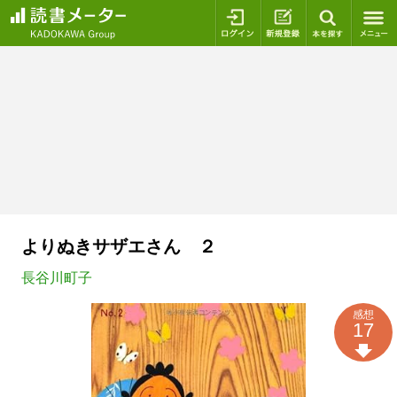
ログイン
新規登録
本を探
よりぬきサザエさん ２
長谷川町子
感想
17