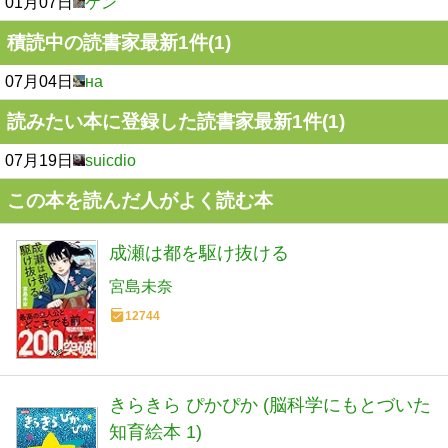
01月07日
ケン
積読中の読書家最新1件(1)
07月04日
на
読みたい本に登録した読書家最新1件(1)
07月19日
suicdio
この本を読んだ人がよく読む本
成瀬は都を駆け抜ける
宮島未奈
12744
きらきら ぴかぴか (脳科学にもとづいた
知育絵本 1)