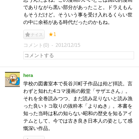
でありながら黒い部分があったこと。ドラえもん
もそうだけど。そういう事を受け入れるくらい世
の中に余裕がある時代だったのかもね。
★1
ナイス
コメント(0)
2012/12/15
hera
学校の図書室本で長谷川町子作品は殆ど拝読。言
わずと知れた4コマ漫画の殿堂「サザエさん」。
それを全巻読みつつ、まだ読み足りないと読み漁
った良いトコ取りの抜粋本「よりぬき」。本書を
知った当時は私の知らない昭和の歴史を知るアイ
テムとして、今では古き良き日本人の姿として感
慨深い作品。