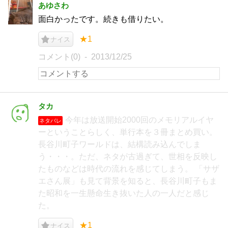
あゆさわ
面白かったです。続きも借りたい。
★1
ナイス
コメント(0)
2013/12/25
タカ
今年は放送開始2000回のメモリアルイヤ
ネタバレ
ーということらしく、単行本を３冊まとめ買い。
長谷川町子ワールドは、結構読み込んでしま
う・・・。ただ、ネタが古過ぎて、世相を反映し
たものなどは時代の流れを感じてしまう。 「サザ
エさん展」も見て背景を知ると、長谷川町子もま
た昭和を一生懸命生き抜いた人の一人だと感じ
た。
★1
ナイス