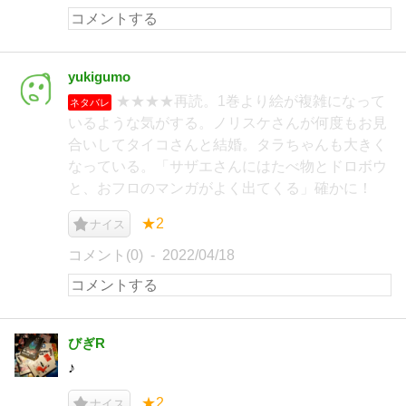
yukigumo
★★★★再読。1巻より絵が複雑になって
ネタバレ
いるような気がする。ノリスケさんが何度もお見
合いしてタイコさんと結婚。タラちゃんも大きく
なっている。「サザエさんにはたべ物とドロボウ
と、おフロのマンガがよく出てくる」確かに！
★2
ナイス
コメント(0)
2022/04/18
びぎR
♪
★2
ナイス