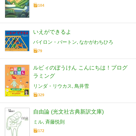
104
いえができるよ
バイロン・バートン
なかがわちひろ
79
ルビィのぼうけん こんにちは！プログ
ラミング
リンダ・リウカス
鳥井雪
329
自由論 (光文社古典新訳文庫)
ミル
斉藤悦則
172