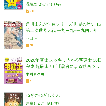
瀧靖之
あかいしゆみ
230
角川まんが学習シリーズ 世界の歴史 16
第二次世界大戦 一九三九~一九四五年
羽田正
48
2026年度版 スッキリうかる宅建士 30日
完成 超最速ナビ【著者による動画つき/
赤シートつき/宅地建物取引士試験対策
中村喜久夫
テキスト】(TAC出版) (スッキリ宅建士
4
シリーズ)
ねぎのねぎしくん
戸森しるこ
伊野孝行