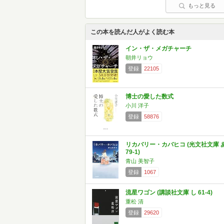
もっと見る
この本を読んだ人がよく読む本
イン・ザ・メガチャーチ
朝井リョウ
登録
22105
博士の愛した数式
小川 洋子
登録
58876
リカバリー・カバヒコ (光文社文庫 
79-1)
青山 美智子
登録
1067
流星ワゴン (講談社文庫 し 61-4)
重松 清
登録
29620