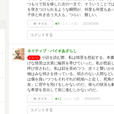
つもりで目を移した次の一文で、そういうことで
を突きつけられるような瞬間が、何度も何度もあ
子供と向き合う大人も、つらい、難しい。
ナイス
★9
コメント(
0
)
2025/03/08
ネイティブ・バイオあざらし
小説を読む際、私は情景を想起する。本
ネタバレ
げな情景は次第に輪郭を帯びていった。私が想起
呼び戻された。私は顔を歪めつつ、次々と襲いか
物はみな弱さを持っている。弱さのない人間など
は傷を負いつつもそれぞれの戦地へと赴く。死角
友」に背中を預けるしかないのだ。彼らの状況も
な希望を見出して前に進むしかないのだ。
ナイス
★11
コメント(
0
)
2024/10/23