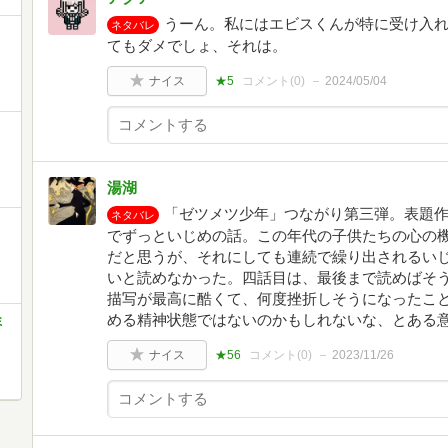
うーん。私にはエビスくんが特に受け入
ネタバレ
てもダメでしょ、それは。
ナイス
★5
コメント(
0
)
2024/05/04
湯湖
「ゼツメツ少年」つながり第三弾。表題
ネタバレ
でずっといじめの話。この年代の子供たちの心の
だと思うが、それにしても連続で繰り出されるい
いと読めなかった。四話目は、最後まで読めばそ
描写が最高に酷くて、何度挫折しそうになったこ
める精神状態ではないのかもしれないな、とある
ミ
ナイス
★56
コメント(
0
)
2023/11/26