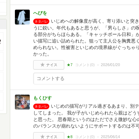
へびを
いじめへの解像度が高く、寄り添いと突
ネタバレ
うに鋭い。年代もあると思うが、「男らしさ」の
る部分がちらほらある。「キャッチボール日和」
い描写に追い詰められた。狙って主人公を胸糞悪
められない。性被害といじめの境界線がぐっちゃ
かった。
ナイス
★7
コメント(
0
)
2026/01/20
もくひす
いじめの描写がリアル過ぎるあまり、別
ネタバレ
してしまった。 我が子がいじめられたら親はどう
と思った。 思春期というのはただでさえ微妙な心
のバランスが崩れないようにサポートするのは不
ナイス
★8
コメント(
0
)
2025/06/14