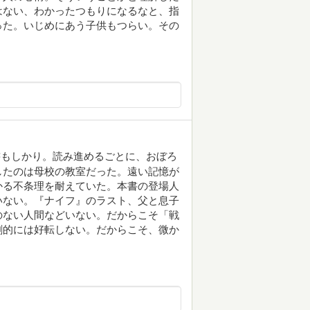
はない、わかったつもりになるなと、指
った。いじめにあう子供もつらい。その
書もしかり。読み進めるごとに、おぼろ
したのは母校の教室だった。遠い記憶が
かる不条理を耐えていた。本書の登場人
いない。『ナイフ』のラスト、父と息子
のない人間などいない。だからこそ「戦
劇的には好転しない。だからこそ、微か