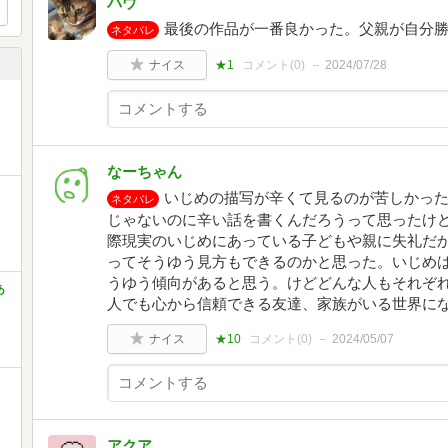
パウ
最後の作品が一番良かった。父親が自分
ネタバレ
ナイス
★1
コメント(
0
)
2024/07/28
なーちゃん
いじめの描写が辛くて見るのが苦しかっ
ネタバレ
じゃないのに辛い話を書くんだろうって思ったけ
際現実のいじめにあっている子どもや親に失礼だ
ってそうゆう見方もできるのかと思った。いじめ
うゆう傾向があると思う。けどどんな人もそれぞれ
あ
人でも心から信頼できる友達、家族がいる世界に
ナイス
★10
コメント(
0
)
2024/05/07
アクア