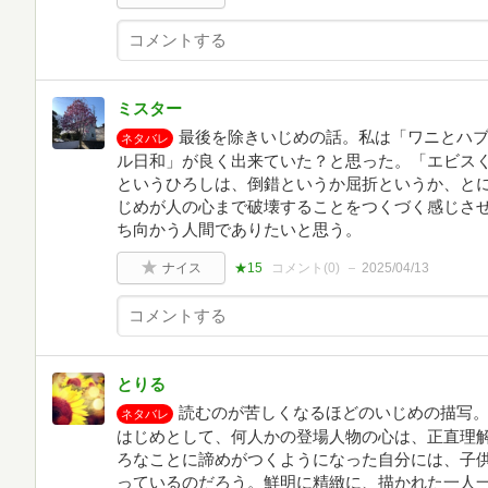
ミスター
最後を除きいじめの話。私は「ワニとハ
ネタバレ
ル日和」が良く出来ていた？と思った。「エビス
というひろしは、倒錯というか屈折というか、と
じめが人の心まで破壊することをつくづく感じさ
ち向かう人間でありたいと思う。
ナイス
★15
コメント(
0
)
2025/04/13
とりる
読むのが苦しくなるほどのいじめの描写
ネタバレ
はじめとして、何人かの登場人物の心は、正直理
ろなことに諦めがつくようになった自分には、子
っているのだろう。鮮明に精緻に、描かれた一人