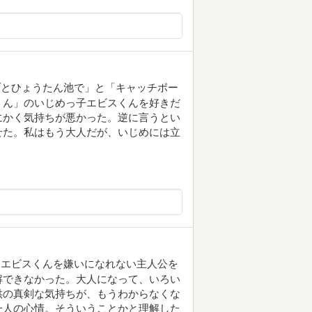
ブとひょうたん池で」と「キャッチボー
くん」のいじめっ子エビスくんを好きだ
にかく気持ちが悪かった。逆に言うとい
せた。私はもう大人だが、いじめには立
。エビスくんを嫌いになれない主人公を
解できなかった。大人になって、いろい
供の真剣な気持ちが、もうわからなくな
一人の心情。そういうことかと理解した