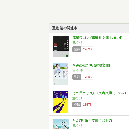
重松 清の関連本
流星ワゴン (講談社文庫 し 61-4)
重松 清
登録
29620
きみの友だち (新潮文庫)
重松 清
登録
17895
その日のまえに (文春文庫 し 38-7)
重松 清
登録
15576
とんび (角川文庫 し 29-7)
重松 清