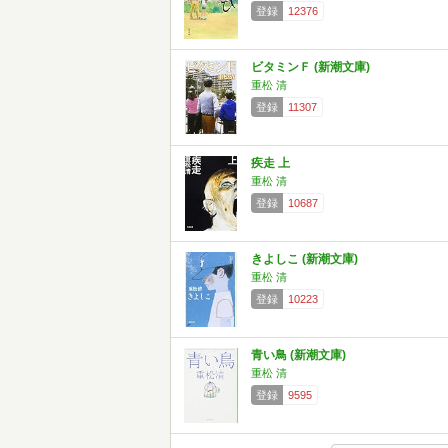
登録
12376
ビタミンＦ (新潮文庫)
重松 清
登録
11307
疾走 上
重松 清
登録
10687
きよしこ (新潮文庫)
重松 清
登録
10223
青い鳥 (新潮文庫)
重松 清
登録
9595