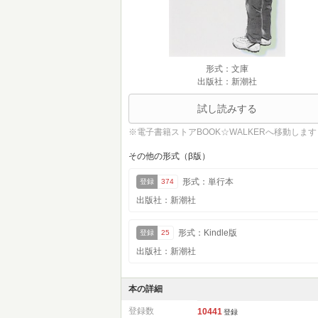
形式：文庫
出版社：新潮社
試し読みする
※電子書籍ストアBOOK☆WALKERへ移動します
その他の形式（β版）
形式：単行本
登録
374
出版社：新潮社
形式：Kindle版
登録
25
出版社：新潮社
本の詳細
登録数
10441
登録