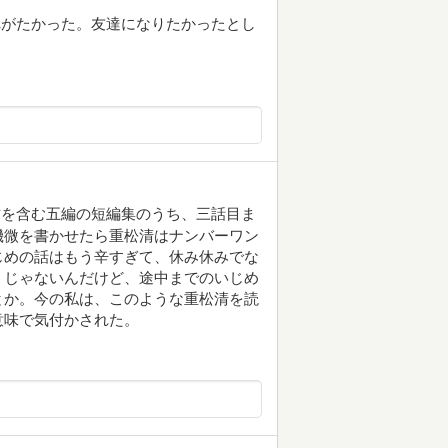
れがたかった。友達になりたかったとし
作を含む五編の短編集のうち、三話目ま
機微を書かせたら重松清はナンバーワン
じめの話はもう辛すぎて、休み休みでな
うじゃないんだけど、途中までのいじめ
とか。今の私は、このような重松清を読
意味で気付かされた。