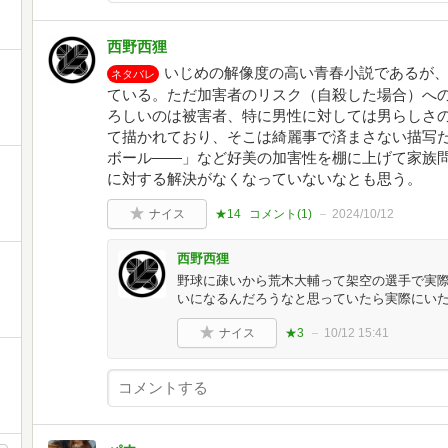
西野西狸
いじめの解像度の高い青春小説であるが
ネタバレ
ている。ただ加害者のリスク（自殺した場合）へ
ろしいのは被害者、特に男性に対しては男らしさ
て描かれており、そこは綺麗事で済まさない描写
ボール――」など好美の加害性を棚に上げて家族
に対する解決がなくなっていないなとも思う。
ナイス
★14
コメント(
1
)
2024/10/12
西野西狸
野球に疎いから荒木大輔って架空の選手で実
いになるんだろうなと思っていたら実際にい
ナイス
★3
10/12 15:41