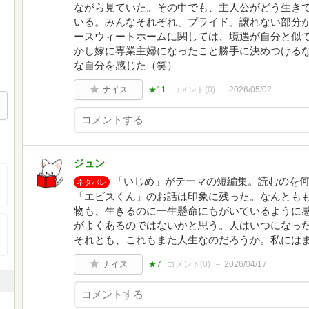
ながら見ていた。その中でも、主人公がどう生き
いる。みんなそれぞれ、プライド、譲れない部分が
ースウィートホームに関しては、境遇が自分と似
かし嫁に専業主婦になったこと勝手に決めつける
な自分を感じた（笑）
ナイス
★11
コメント(
0
)
2026/05/02
ジュン
「いじめ」がテーマの短編集。読むのを
ネタバレ
「エビスくん」のお話は印象に残った。なんとも
物も、生きるのに一生懸命にもがいているように
がよくあるのではないかと思う。人はいつになっ
それとも、これもまた人生なのだろうか。私には
ナイス
★7
コメント(
0
)
2026/04/17