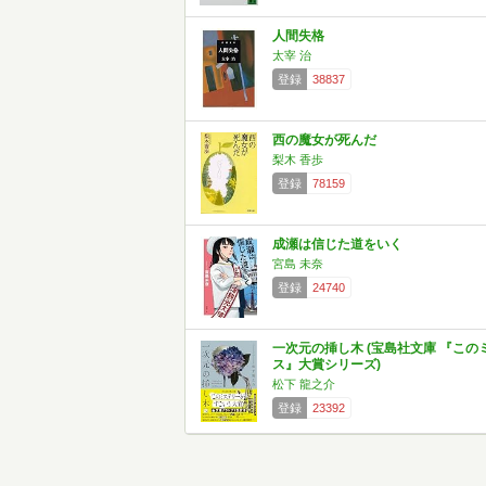
人間失格
太宰 治
登録
38837
西の魔女が死んだ
梨木 香歩
登録
78159
成瀬は信じた道をいく
宮島 未奈
登録
24740
一次元の挿し木 (宝島社文庫 『この
ス』大賞シリーズ)
松下 龍之介
登録
23392