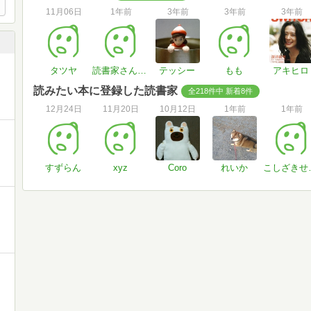
11月06日
1年前
3年前
3年前
3年前
タツヤ
読書家さん#wjQ9ii
テッシー
もも
アキヒロ
読みたい本に登録した読書家
全218件中 新着8件
12月24日
11月20日
10月12日
1年前
1年前
すずらん
xyz
Coro
れいか
こし