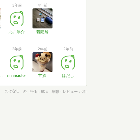
3年前
4年前
北井淳介
若隠居
2年前
2年前
2年前
ざきせいや
rinrinsister
甘酒
はだし
のはなし
の
評価
60
感想・レビュー
6
％
件