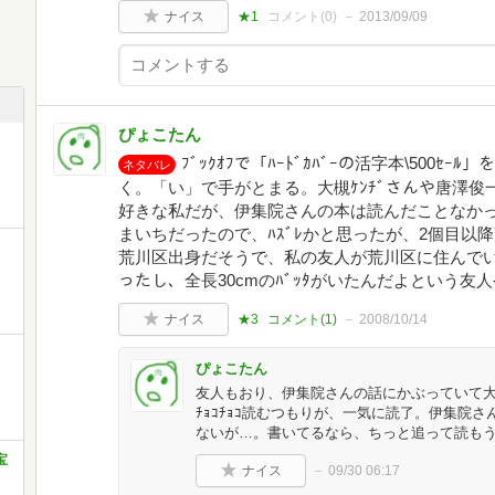
ナイス
★1
コメント(
0
)
2013/09/09
ぴょこたん
ﾌﾞｯｸｵﾌで「ﾊｰﾄﾞｶﾊﾞｰの活字本\500
ネタバレ
く。「い」で手がとまる。大槻ｹﾝﾁﾞさんや唐澤俊
好きな私だが、伊集院さんの本は読んだことなかっ
まいちだったので、ﾊｽﾞﾚかと思ったが、2個目以
荒川区出身だそうで、私の友人が荒川区に住んでいた
ったし、全長30cmのﾊﾞｯﾀがいたんだよという友
ナイス
★3
コメント(
1
)
2008/10/14
ぴょこたん
友人もおり、伊集院さんの話にかぶっていて
ﾁｮｺﾁｮｺ読むつもりが、一気に読了。伊集院
ないが…。書いてるなら、ちっと追って読も
宝
ナイス
09/30 06:17