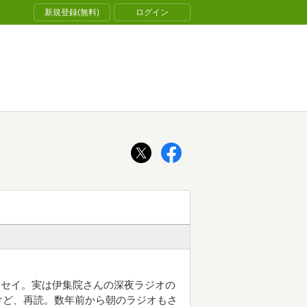
新規登録(無料)
ログイン
ッセイ。実は伊集院さんの深夜ラジオの
けど、再読。数年前から朝のラジオもさ