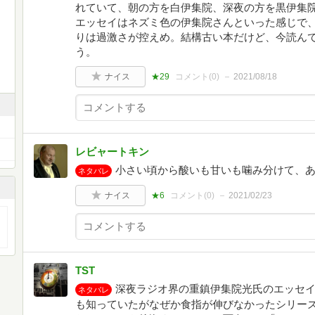
れていて、朝の方を白伊集院、深夜の方を黒伊集
エッセイはネズミ色の伊集院さんといった感じで
りは過激さが控えめ。結構古い本だけど、今読ん
う。
ナイス
★29
コメント(
0
)
2021/08/18
レビャートキン
小さい頃から酸いも甘いも噛み分けて、
ネタバレ
ナイス
★6
コメント(
0
)
2021/02/23
TST
深夜ラジオ界の重鎮伊集院光氏のエッセ
ネタバレ
も知っていたがなぜか食指が伸びなかったシリー