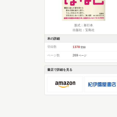
形式：単行本
出版社：宝島社
本の詳細
登録数
1378
登録
ページ数
269
ページ
書店で詳細を見る