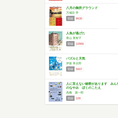
八月の御所グラウンド
万城目 学
登録
8630
人魚が逃げた
青山 美智子
登録
10966
パズルと天気
伊坂 幸太郎
登録
5607
人に言えない秘密があります みん
のなやみ ぼくのこたえ
高橋 源一郎
登録
109