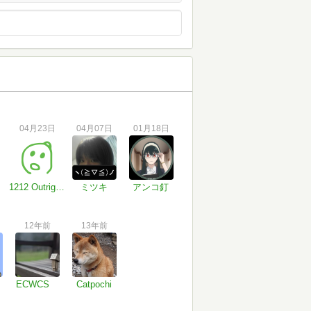
04月23日
04月07日
01月18日
1212 Outrigger
ミツキ
アンコ釘
12年前
13年前
ECWCS
Catpochi