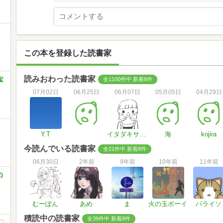
この本を登録した読書家
読みおわった読書家
全1100件中 新着8件
宝
07月02日
06月25日
06月07日
05月05日
04月29日
Y.T
イタダキサンテンセット。
海
kojira
今読んでいる読書家
全21件中 新着8件
06月30日
2年前
9年前
10年前
11年前
)
むーぽん
あめ
ま
火の玉ボーイ
パライソ
積読中の読書家
全39件中 新着8件