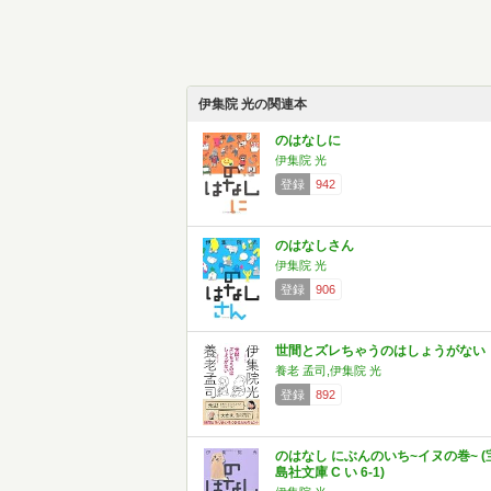
伊集院 光の関連本
のはなしに
伊集院 光
登録
942
のはなしさん
伊集院 光
登録
906
世間とズレちゃうのはしょうがない
養老 孟司,伊集院 光
登録
892
のはなし にぶんのいち~イヌの巻~ (
島社文庫 C い 6-1)