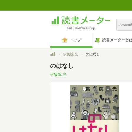
Amazo
トップ
読書メーターと
トップ
伊集院 光
のはなし
のはなし
伊集院 光