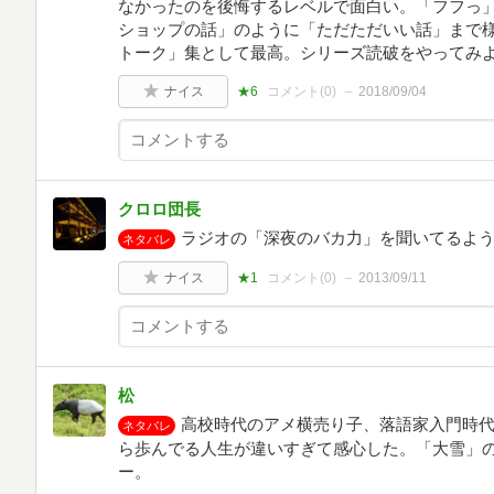
なかったのを後悔するレベルで面白い。「フフっ
ショップの話」のように「ただただいい話」まで
トーク」集として最高。シリーズ読破をやってみ
ナイス
★6
コメント(
0
)
2018/09/04
クロロ団長
ラジオの「深夜のバカ力」を聞いてるよ
ネタバレ
ナイス
★1
コメント(
0
)
2013/09/11
松
高校時代のアメ横売り子、落語家入門時
ネタバレ
ら歩んでる人生が違いすぎて感心した。「大雪」
ー。