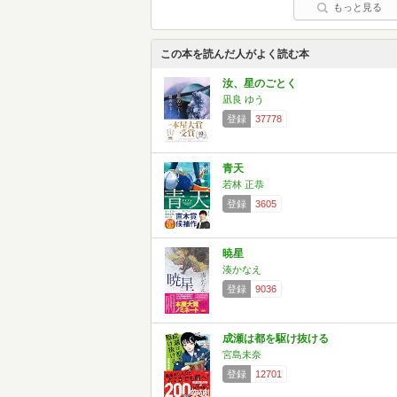
もっと見る
この本を読んだ人がよく読む本
汝、星のごとく
凪良 ゆう
登録
37778
青天
若林 正恭
登録
3605
暁星
湊かなえ
登録
9036
成瀬は都を駆け抜ける
宮島未奈
登録
12701