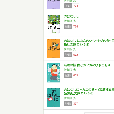
伊集院 光
登録
774
のはなしし
伊集院 光
登録
754
のはなし にぶんのいち~キジの巻~ (
島社文庫 C い 6-2)
伊集院 光
登録
672
名著の話 僕とカフカのひきこもり
伊集院 光
登録
639
のはなしに～カニの巻～ (宝島社文庫
(宝島社文庫 C い 6-3)
伊集院 光
登録
397