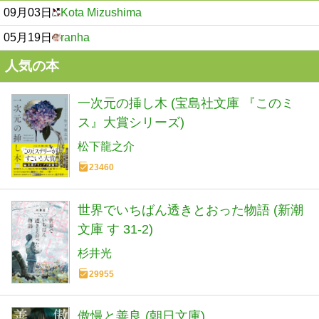
09月03日
Kota Mizushima
05月19日
ranha
人気の本
一次元の挿し木 (宝島社文庫 『このミ
ス』大賞シリーズ)
松下龍之介
23460
世界でいちばん透きとおった物語 (新潮
文庫 す 31-2)
杉井光
29955
傲慢と善良 (朝日文庫)