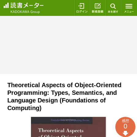
ログイン
新規登録
本を探
Theoretical Aspects of Object-Oriented
Programming: Types, Semantics, and
Language Design (Foundations of
Computing)
感想
0