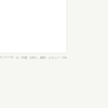
印シリーズ)
の
評価
100
感想・レビュー
0
％
件