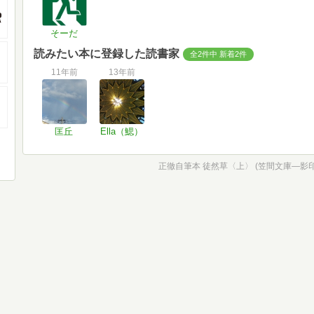
そーだ
読みたい本に登録した読書家
全2件中 新着2件
11年前
13年前
匡丘
Ella（鰓）
正徹自筆本 徒然草〈上〉 (笠間文庫―影