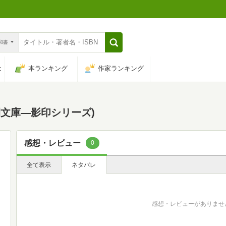
n和書
は
本ランキング
作家ランキング
間文庫―影印シリーズ)
感想・レビュー
0
全て表示
ネタバレ
感想・レビューがありませ