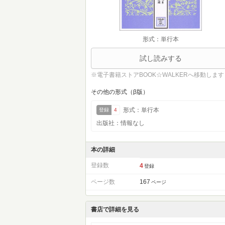
形式：単行本
試し読みする
※電子書籍ストアBOOK☆WALKERへ移動します
その他の形式（β版）
形式：単行本
登録
4
出版社：情報なし
本の詳細
登録数
4
登録
ページ数
167
ページ
書店で詳細を見る