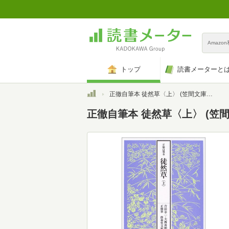
Amazo
トップ
読書メーターと
トップ
正徹自筆本 徒然草〈上〉 (笠間文庫―影印シリーズ)
正徹自筆本 徒然草〈上〉 (笠