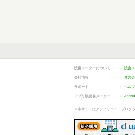
読書メーターについて
読書メ
会社情報
運営会
サポート
ヘルプ
アプリ版読書メーター
Andr
※本サイトはアフィリエイトプログ