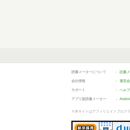
読書メーターについて
読書メ
会社情報
運営会
サポート
ヘルプ
アプリ版読書メーター
Andr
※本サイトはアフィリエイトプログ