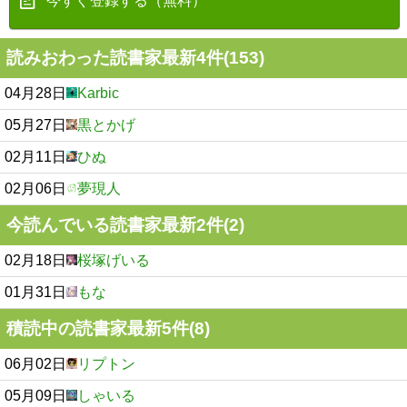
今すぐ登録する（無料）
読みおわった読書家最新4件(153)
04月28日
Karbic
05月27日
黒とかげ
02月11日
ひぬ
02月06日
夢現人
今読んでいる読書家最新2件(2)
02月18日
桜塚げいる
01月31日
もな
積読中の読書家最新5件(8)
06月02日
リプトン
05月09日
しゃいる