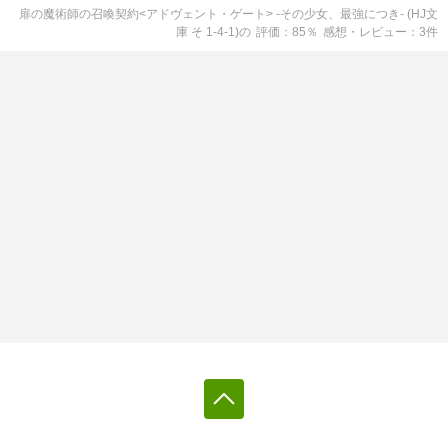
扉の魔術師の召喚契約<アドヴェント・ゲート> -その少女、最強につき- (HJ文
庫 そ 1-4-1)
の
評価
85
％
感想・レビュー
3
件