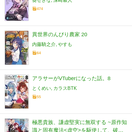
葵せきな
深崎暮人
474
異世界のんびり農家 20
内藤騎之介
やすも
64
アラサーがVTuberになった話。8
とくめい
カラスBTK
55
極悪貴族、謙虚堅実に無双する ~原作知
識と固有魔法<虚空>を駆使して、破滅