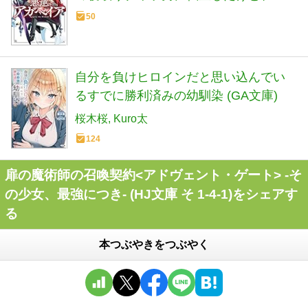
は絶対に寝取ったりしない！～ (HJ文庫
50
さ 12-01-01)
自分を負けヒロインだと思い込んでい
るすでに勝利済みの幼馴染 (GA文庫)
桜木桜
Kuro太
124
扉の魔術師の召喚契約<アドヴェント・ゲート> -そ
の少女、最強につき- (HJ文庫 そ 1-4-1)をシェアす
る
本つぶやきをつぶやく