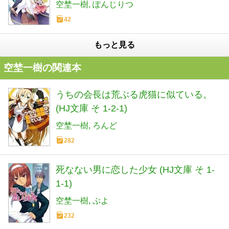
庫)
空埜一樹
ぽんじりつ
42
もっと見る
空埜一樹の関連本
うちの会長は荒ぶる虎猫に似ている。
(HJ文庫 そ 1-2-1)
空埜一樹
ろんど
282
死なない男に恋した少女 (HJ文庫 そ 1-
1-1)
空埜一樹
ぷよ
232