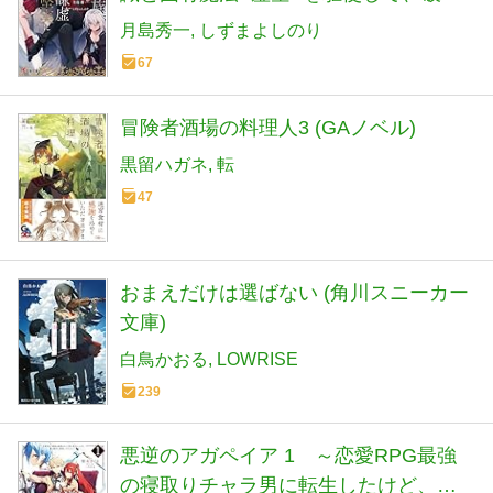
エンドを回避します~ (電撃文庫)
月島秀一
しずまよしのり
67
冒険者酒場の料理人3 (GAノベル)
黒留ハガネ
転
47
おまえだけは選ばない (角川スニーカー
文庫)
白鳥かおる
LOWRISE
239
悪逆のアガペイア 1 ～恋愛RPG最強
の寝取りチャラ男に転生したけど、俺