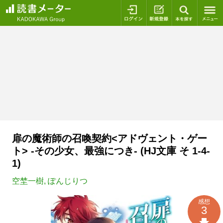
ログイン
新規登録
本を探
扉の魔術師の召喚契約<アドヴェント・ゲー
ト> -その少女、最強につき- (HJ文庫 そ 1-4-
1)
空埜一樹
,
ぽんじりつ
感想
3