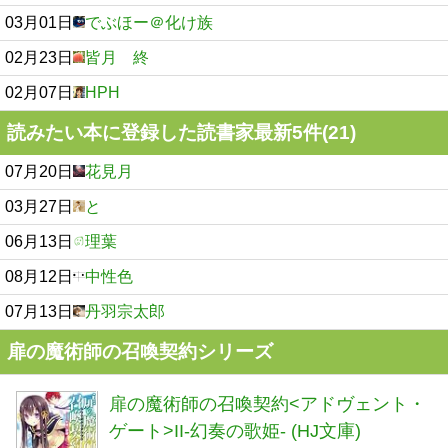
03月01日
でぶほー＠化け族
02月23日
皆月 終
02月07日
HPH
読みたい本に登録した読書家最新5件(21)
07月20日
花見月
03月27日
と
06月13日
理葉
08月12日
中性色
07月13日
丹羽宗太郎
扉の魔術師の召喚契約シリーズ
扉の魔術師の召喚契約<アドヴェント・
ゲート>II-幻奏の歌姫- (HJ文庫)