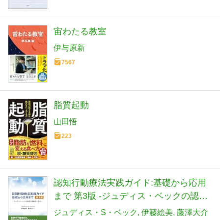
宙わたる教室
伊与原新
7567
脂質起動
山田悟
223
認知行動療法実践ガイド:基礎から応用
まで 第3版 -ジュディス・ベックの認知
行動療法テキスト
ジュディス・S・ベック
伊藤絵美
藤澤大介