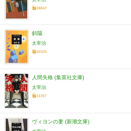
38847
斜陽
太宰治
20325
人間失格 (集英社文庫)
太宰治
11357
ヴィヨンの妻 (新潮文庫)