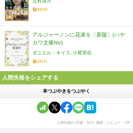
辻村深月
42510
アルジャーノンに花束を〔新版〕(ハヤ
カワ文庫NV)
ダニエル・キイス
小尾芙佐
24131
人間失格をシェアする
本つぶやきをつぶやく
人間失格
の
評価
50
％
感想・レビュー
1
件