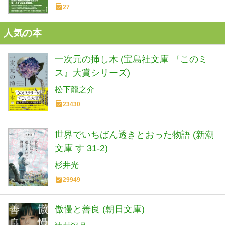
27
人気の本
一次元の挿し木 (宝島社文庫 『このミ
ス』大賞シリーズ)
松下龍之介
23430
世界でいちばん透きとおった物語 (新潮
文庫 す 31-2)
杉井光
29949
傲慢と善良 (朝日文庫)