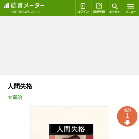
ログイン
新規登録
本を探
人間失格
太宰治
感想
1