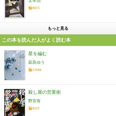
太宰治
9873
もっと見る
この本を読んだ人がよく読む本
星を編む
凪良ゆう
17096
殺し屋の営業術
野宮有
9337