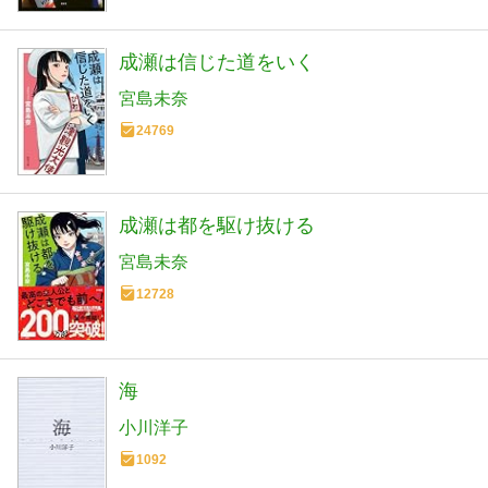
成瀬は信じた道をいく
宮島未奈
24769
成瀬は都を駆け抜ける
宮島未奈
12728
海
小川洋子
1092