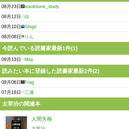
08月23日
waokitune_study
08月12日
ゆ
08月10日
Shige
08月08日
りん
今読んでいる読書家最新1件(1)
09月13日
May
読みたい本に登録した読書家最新2件(2)
08月06日
Frag
07月16日
三浦
太宰治の関連本
人間失格
太宰治